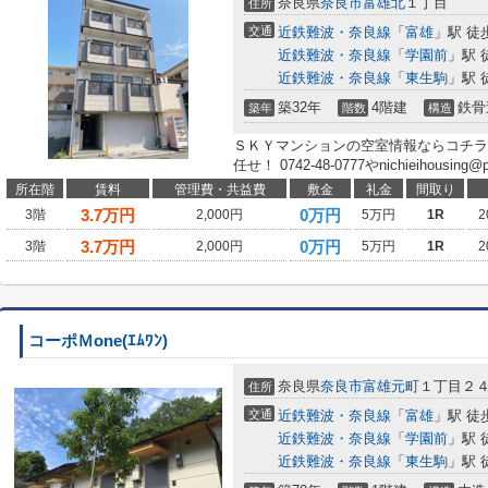
奈良県
奈良市
富雄北
１丁目
住所
交通
近鉄難波・奈良線
「
富雄
」駅 徒
近鉄難波・奈良線
「
学園前
」駅 
近鉄難波・奈良線
「
東生駒
」駅 
築32年
4階建
鉄骨
築年
階数
構造
ＳＫＹマンションの空室情報ならコチラ
任せ！ 0742-48-0777やnichieihousi
所在階
賃料
管理費・共益費
敷金
礼金
間取り
3.7
万円
0万円
3階
2,000円
5万円
1R
2
3.7
万円
0万円
3階
2,000円
5万円
1R
2
コーポＭone(ｴﾑﾜﾝ)
奈良県
奈良市
富雄元町
１丁目２
住所
交通
近鉄難波・奈良線
「
富雄
」駅 徒
近鉄難波・奈良線
「
学園前
」駅 
近鉄難波・奈良線
「
東生駒
」駅 