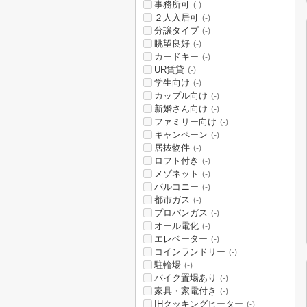
事務所可
(-)
２人入居可
(-)
分譲タイプ
(-)
眺望良好
(-)
カードキー
(-)
UR賃貸
(-)
学生向け
(-)
カップル向け
(-)
新婚さん向け
(-)
ファミリー向け
(-)
キャンペーン
(-)
居抜物件
(-)
ロフト付き
(-)
メゾネット
(-)
バルコニー
(-)
都市ガス
(-)
プロパンガス
(-)
オール電化
(-)
エレベーター
(-)
コインランドリー
(-)
駐輪場
(-)
バイク置場あり
(-)
家具・家電付き
(-)
IHクッキングヒーター
(-)