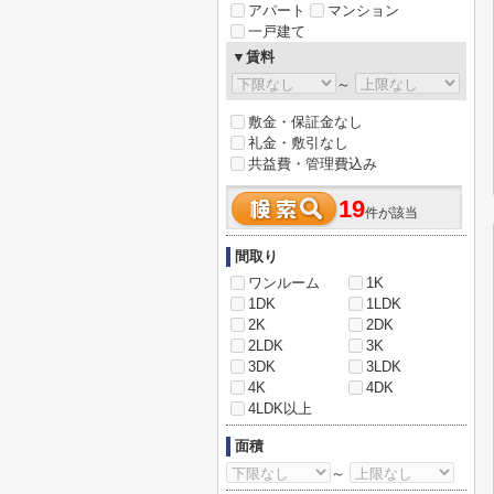
アパート
マンション
一戸建て
▼賃料
～
敷金・保証金なし
礼金・敷引なし
共益費・管理費込み
19
件が該当
間取り
ワンルーム
1K
1DK
1LDK
2K
2DK
2LDK
3K
3DK
3LDK
4K
4DK
4LDK以上
面積
～