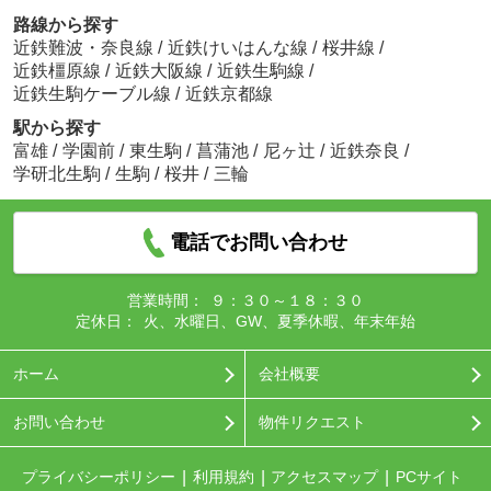
路線から探す
近鉄難波・奈良線
/
近鉄けいはんな線
/
桜井線
/
近鉄橿原線
/
近鉄大阪線
/
近鉄生駒線
/
近鉄生駒ケーブル線
/
近鉄京都線
駅から探す
富雄
/
学園前
/
東生駒
/
菖蒲池
/
尼ヶ辻
/
近鉄奈良
/
学研北生駒
/
生駒
/
桜井
/
三輪
電話でお問い合わせ
営業時間：
９：３０～１８：３０
定休日：
火、水曜日、GW、夏季休暇、年末年始
ホーム
会社概要
お問い合わせ
物件リクエスト
プライバシーポリシー
利用規約
アクセスマップ
PCサイト