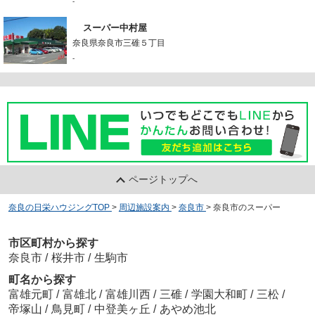
-
スーパー中村屋
奈良県奈良市三碓５丁目
-
ページトップへ
奈良の日栄ハウジングTOP
>
周辺施設案内
>
奈良市
>
奈良市のスーパー
市区町村から探す
奈良市
/
桜井市
/
生駒市
町名から探す
富雄元町
/
富雄北
/
富雄川西
/
三碓
/
学園大和町
/
三松
/
帝塚山
/
鳥見町
/
中登美ヶ丘
/
あやめ池北