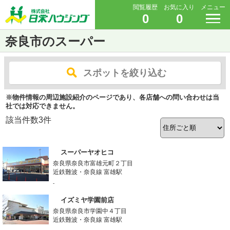
閲覧履歴
お気に入り
メニュー
0
0
奈良市のスーパー
スポットを絞り込む
※物件情報の周辺施設紹介のページであり、各店舗への問い合わせは当
社では対応できません。
該当件数
3
件
スーパーヤオヒコ
奈良県奈良市富雄元町２丁目
近鉄難波・奈良線 富雄駅
-
イズミヤ学園前店
奈良県奈良市学園中４丁目
近鉄難波・奈良線 富雄駅