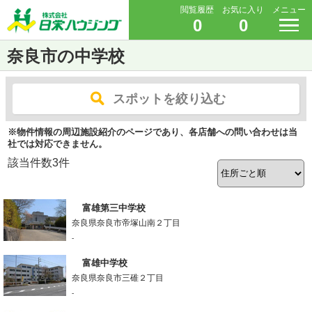
閲覧履歴
お気に入り
メニュー
0
0
奈良市の中学校
スポットを絞り込む
※物件情報の周辺施設紹介のページであり、各店舗への問い合わせは当
社では対応できません。
該当件数
3
件
富雄第三中学校
奈良県奈良市帝塚山南２丁目
-
富雄中学校
奈良県奈良市三碓２丁目
-