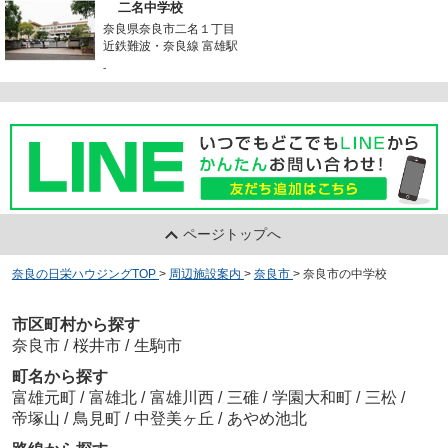
二名中学校
奈良県奈良市二名１丁目
近鉄難波・奈良線 富雄駅
-
ページトップへ
奈良の日栄ハウジングTOP
>
周辺施設案内
>
奈良市
>
奈良市の中学校
市区町村から探す
奈良市
/
桜井市
/
生駒市
町名から探す
富雄元町
/
富雄北
/
富雄川西
/
三碓
/
学園大和町
/
三松
/
帝塚山
/
鳥見町
/
中登美ヶ丘
/
あやめ池北