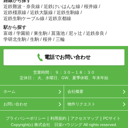
路線から探す
近鉄難波・奈良線
/
近鉄けいはんな線
/
桜井線
/
近鉄橿原線
/
近鉄大阪線
/
近鉄生駒線
/
近鉄生駒ケーブル線
/
近鉄京都線
駅から探す
富雄
/
学園前
/
東生駒
/
菖蒲池
/
尼ヶ辻
/
近鉄奈良
/
学研北生駒
/
生駒
/
桜井
/
三輪
電話でお問い合わせ
営業時間：
９：３０～１８：３０
定休日：
火、水曜日、GW、夏季休暇、年末年始
ホーム
会社概要
お問い合わせ
物件リクエスト
プライバシーポリシー
利用規約
アクセスマップ
PCサイト
Copyright(c) 株式会社 日栄ハウジング All rights reserved.