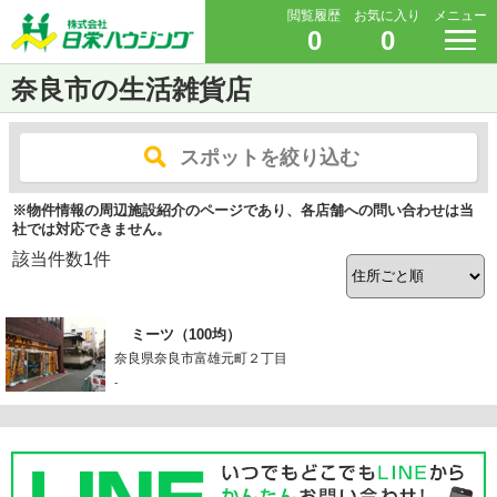
閲覧履歴
お気に入り
メニュー
0
0
奈良市の生活雑貨店
スポットを絞り込む
※物件情報の周辺施設紹介のページであり、各店舗への問い合わせは当
社では対応できません。
該当件数
1
件
ミーツ（100均）
奈良県奈良市富雄元町２丁目
-