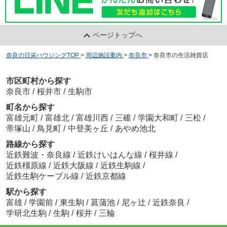
ページトップへ
奈良の日栄ハウジングTOP
>
周辺施設案内
>
奈良市
>
奈良市の生活雑貨店
市区町村から探す
奈良市
/
桜井市
/
生駒市
町名から探す
富雄元町
/
富雄北
/
富雄川西
/
三碓
/
学園大和町
/
三松
/
帝塚山
/
鳥見町
/
中登美ヶ丘
/
あやめ池北
路線から探す
近鉄難波・奈良線
/
近鉄けいはんな線
/
桜井線
/
近鉄橿原線
/
近鉄大阪線
/
近鉄生駒線
/
近鉄生駒ケーブル線
/
近鉄京都線
駅から探す
富雄
/
学園前
/
東生駒
/
菖蒲池
/
尼ヶ辻
/
近鉄奈良
/
学研北生駒
/
生駒
/
桜井
/
三輪