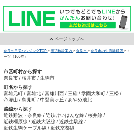
ページトップへ
奈良の日栄ハウジングTOP
>
周辺施設案内
>
奈良市
>
奈良市の生活雑貨店
>
ミ
ーツ（100均）
市区町村から探す
奈良市
/
桜井市
/
生駒市
町名から探す
富雄元町
/
富雄北
/
富雄川西
/
三碓
/
学園大和町
/
三松
/
帝塚山
/
鳥見町
/
中登美ヶ丘
/
あやめ池北
路線から探す
近鉄難波・奈良線
/
近鉄けいはんな線
/
桜井線
/
近鉄橿原線
/
近鉄大阪線
/
近鉄生駒線
/
近鉄生駒ケーブル線
/
近鉄京都線