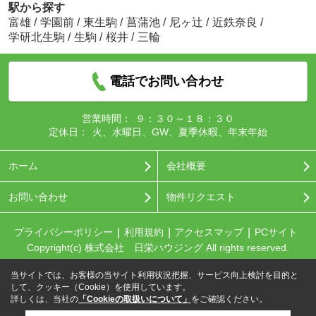
駅から探す
富雄
/
学園前
/
東生駒
/
菖蒲池
/
尼ヶ辻
/
近鉄奈良
/
学研北生駒
/
生駒
/
桜井
/
三輪
電話でお問い合わせ
営業時間：
９：３０～１８：３０
定休日：
火、水曜日、GW、夏季休暇、年末年始
ホーム
会社概要
お問い合わせ
物件リクエスト
プライバシーポリシー
利用規約
アクセスマップ
PCサイト
Copyright(c) 株式会社 日栄ハウジング All rights reserved.
当サイトでは、お客様の当サイト利用状況把握、サービス向上検討を目的と
して、クッキー（Cookie）を使用しています。
詳しくは、当社の
「Cookieの取扱いについて」
をご確認ください。