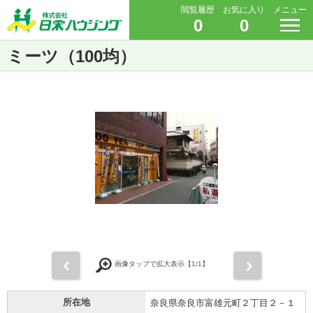
閲覧履歴
お気に入り
メニュー
0
0
ミーツ（100均）
前
次
画像タップで拡大表示【
1
/1】
所在地
奈良県奈良市富雄元町２丁目２－１