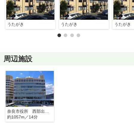
うたがき
うたがき
うたがき
周辺施設
奈良市役所 西部出張所
約1057m／14分