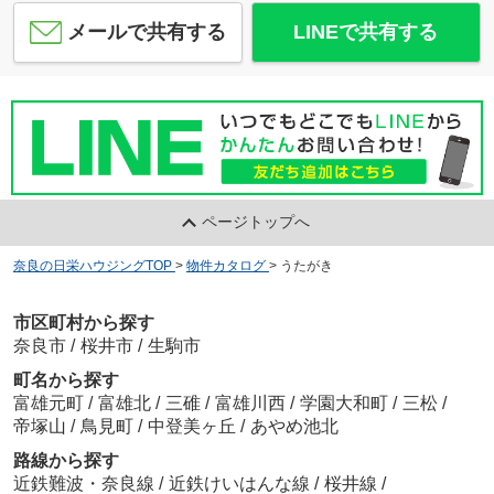
メールで共有する
LINEで共有する
ページトップへ
奈良の日栄ハウジングTOP
>
物件カタログ
>
うたがき
市区町村から探す
奈良市
/
桜井市
/
生駒市
町名から探す
富雄元町
/
富雄北
/
三碓
/
富雄川西
/
学園大和町
/
三松
/
帝塚山
/
鳥見町
/
中登美ヶ丘
/
あやめ池北
路線から探す
近鉄難波・奈良線
/
近鉄けいはんな線
/
桜井線
/