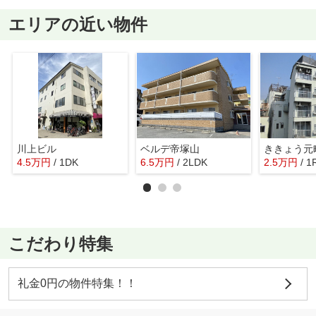
エリアの近い物件
川上ビル
ベルデ帝塚山
ききょう元
4.5
万
円
/ 1DK
6.5
万
円
/ 2LDK
2.5
万
円
/ 1
こだわり特集
礼金0円の物件特集！！