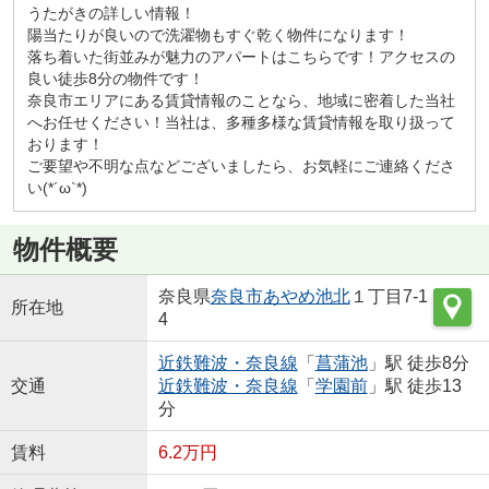
うたがきの詳しい情報！
陽当たりが良いので洗濯物もすぐ乾く物件になります！
落ち着いた街並みが魅力のアパートはこちらです！アクセスの
良い徒歩8分の物件です！
奈良市エリアにある賃貸情報のことなら、地域に密着した当社
へお任せください！当社は、多種多様な賃貸情報を取り扱って
おります！
ご要望や不明な点などございましたら、お気軽にご連絡くださ
い(*´ω`*)
物件概要
奈良県
奈良市
あやめ池北
１丁目7-1
所在地
4
近鉄難波・奈良線
「
菖蒲池
」駅 徒歩8分
交通
近鉄難波・奈良線
「
学園前
」駅 徒歩13
分
賃料
6.2万円