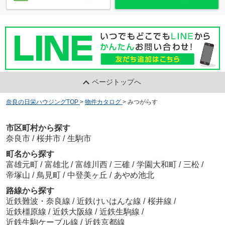
ページトップへ
奈良の日栄ハウジングTOP
>
物件カタログ
>
みつがらす
市区町村から探す
奈良市
/
桜井市
/
生駒市
町名から探す
富雄元町
/
富雄北
/
富雄川西
/
三碓
/
学園大和町
/
三松
/
帝塚山
/
鳥見町
/
中登美ヶ丘
/
あやめ池北
路線から探す
近鉄難波・奈良線
/
近鉄けいはんな線
/
桜井線
/
近鉄橿原線
/
近鉄大阪線
/
近鉄生駒線
/
近鉄生駒ケーブル線
/
近鉄京都線