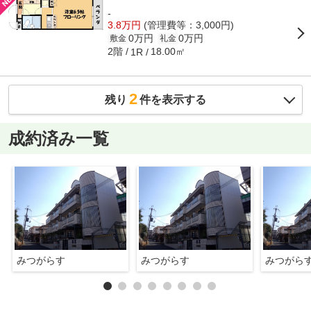
-
3.8万円
(管理費等：3,000円)
0万円
0万円
敷金
礼金
2階
18.00㎡
1R
2
残り
件を表示する
成約済み一覧
みつがらす
みつがらす
みつがら