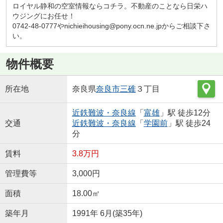
ロイヤル静和の空室情報ならコチラ。不動産のことなら日栄ハ
ウジングにお任せ！
0742-48-0777やnichieihousing@pony.ocn.ne.jpからご相談下さ
い。
物件概要
所在地
奈良県
奈良市
三碓
３丁目
近鉄難波・奈良線
「
富雄
」駅 徒歩12分
交通
近鉄難波・奈良線
「
学園前
」駅 徒歩24
分
賃料
3.8万円
管理費等
3,000円
面積
18.00㎡
築年月
1991年 6月(築35年)