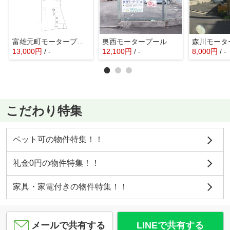
富雄元町モータープール
奥西モータープール
森川モータ
13,000
円
/ -
12,100
円
/ -
8,000
円
/ -
こだわり特集
ペット可の物件特集！！
礼金0円の物件特集！！
家具・家電付きの物件特集！！
メールで共有する
LINEで共有する