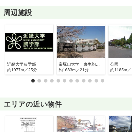
周辺施設
近畿大学農学部
帝塚山大学 東生駒キャンパス
公園
約1977m／25分
約1633m／21分
約1185m／
エリアの近い物件