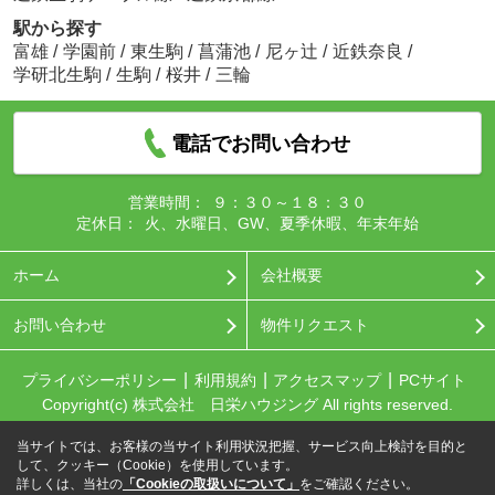
駅から探す
富雄
/
学園前
/
東生駒
/
菖蒲池
/
尼ヶ辻
/
近鉄奈良
/
学研北生駒
/
生駒
/
桜井
/
三輪
電話でお問い合わせ
営業時間：
９：３０～１８：３０
定休日：
火、水曜日、GW、夏季休暇、年末年始
ホーム
会社概要
お問い合わせ
物件リクエスト
プライバシーポリシー
利用規約
アクセスマップ
PCサイト
Copyright(c) 株式会社 日栄ハウジング All rights reserved.
当サイトでは、お客様の当サイト利用状況把握、サービス向上検討を目的と
して、クッキー（Cookie）を使用しています。
詳しくは、当社の
「Cookieの取扱いについて」
をご確認ください。