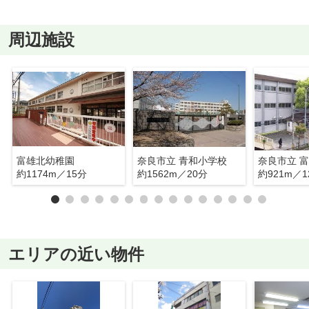
周辺施設
富雄北幼稚園
奈良市立 青和小学校
奈良市立 
約1174m／15分
約1562m／20分
約921m／1
エリアの近い物件