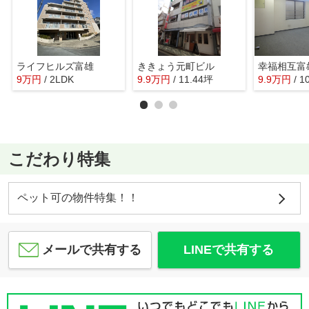
ライフヒルズ富雄
ききょう元町ビル
幸福相互富
9
万
円
/ 2LDK
9.9
万
円
/ 11.44坪
9.9
万
円
/ 1
こだわり特集
ペット可の物件特集！！
メールで共有する
LINEで共有する