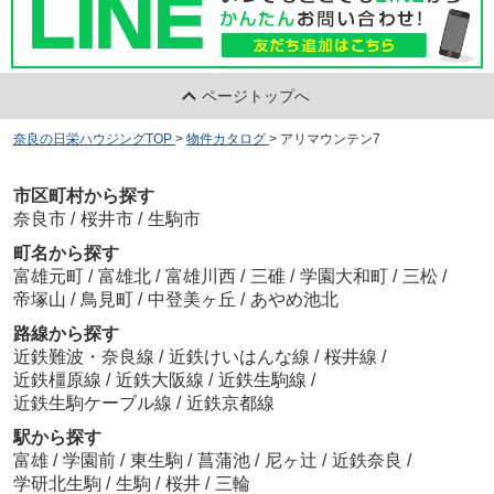
ページトップへ
奈良の日栄ハウジングTOP
>
物件カタログ
>
アリマウンテン7
市区町村から探す
奈良市
/
桜井市
/
生駒市
町名から探す
富雄元町
/
富雄北
/
富雄川西
/
三碓
/
学園大和町
/
三松
/
帝塚山
/
鳥見町
/
中登美ヶ丘
/
あやめ池北
路線から探す
近鉄難波・奈良線
/
近鉄けいはんな線
/
桜井線
/
近鉄橿原線
/
近鉄大阪線
/
近鉄生駒線
/
近鉄生駒ケーブル線
/
近鉄京都線
駅から探す
富雄
/
学園前
/
東生駒
/
菖蒲池
/
尼ヶ辻
/
近鉄奈良
/
学研北生駒
/
生駒
/
桜井
/
三輪