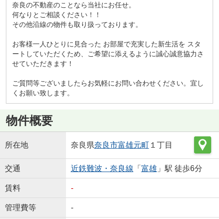
奈良の不動産のことなら当社にお任せ。
何なりとご相談ください！！
その他沿線の物件も取り扱っております。
お客様一人ひとりに見合った お部屋で充実した新生活を スタ
ートしていただくため、ご希望に添えるように誠心誠意協力さ
せていただきます！
ご質問等ございましたらお気軽にお問い合わせください。宜し
くお願い致します。
物件概要
所在地
奈良県
奈良市
富雄元町
１丁目
交通
近鉄難波・奈良線
「
富雄
」駅 徒歩6分
賃料
-
管理費等
-