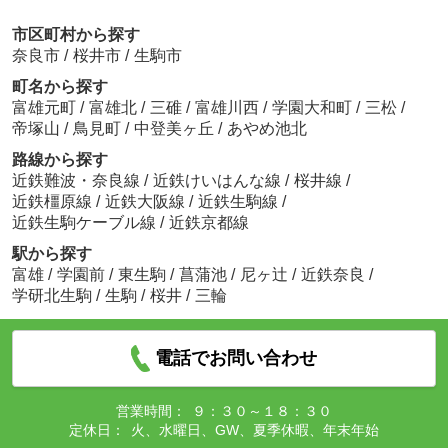
市区町村から探す
奈良市
/
桜井市
/
生駒市
町名から探す
富雄元町
/
富雄北
/
三碓
/
富雄川西
/
学園大和町
/
三松
/
帝塚山
/
鳥見町
/
中登美ヶ丘
/
あやめ池北
路線から探す
近鉄難波・奈良線
/
近鉄けいはんな線
/
桜井線
/
近鉄橿原線
/
近鉄大阪線
/
近鉄生駒線
/
近鉄生駒ケーブル線
/
近鉄京都線
駅から探す
富雄
/
学園前
/
東生駒
/
菖蒲池
/
尼ヶ辻
/
近鉄奈良
/
学研北生駒
/
生駒
/
桜井
/
三輪
電話でお問い合わせ
営業時間：
９：３０～１８：３０
定休日：
火、水曜日、GW、夏季休暇、年末年始