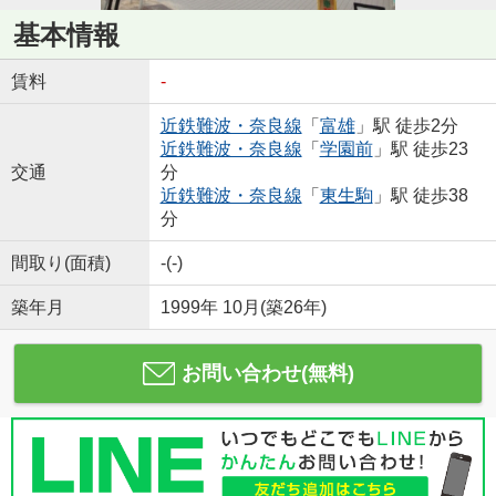
基本情報
賃料
-
近鉄難波・奈良線
「
富雄
」駅 徒歩2分
近鉄難波・奈良線
「
学園前
」駅 徒歩23
交通
分
近鉄難波・奈良線
「
東生駒
」駅 徒歩38
分
間取り(面積)
-(-)
築年月
1999年 10月(築26年)
お問い合わせ(無料)