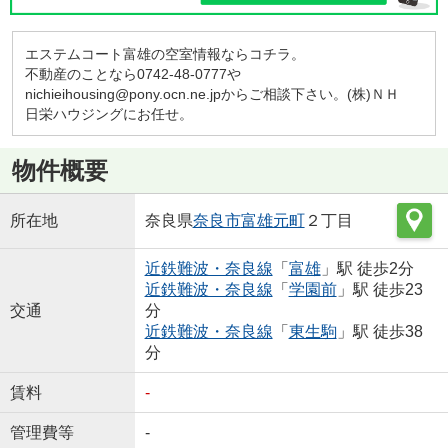
エステムコート富雄の空室情報ならコチラ。
不動産のことなら0742-48-0777や
nichieihousing@pony.ocn.ne.jpからご相談下さい。(株)ＮＨ
日栄ハウジングにお任せ。
物件概要
所在地
奈良県
奈良市
富雄元町
２丁目
近鉄難波・奈良線
「
富雄
」駅 徒歩2分
近鉄難波・奈良線
「
学園前
」駅 徒歩23
交通
分
近鉄難波・奈良線
「
東生駒
」駅 徒歩38
分
賃料
-
管理費等
-