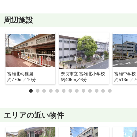
周辺施設
富雄北幼稚園
奈良市立 富雄北小学校
富雄中学校
約770m／10分
約405m／6分
約513m／
エリアの近い物件