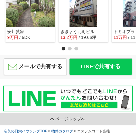
安川貸家
ききょう元町ビル
トミオプラ
9
万
円
/ 5DK
13.2
万
円
/ 19.66坪
11
万
円
/ 1
メールで共有する
LINEで共有する
ページトップへ
奈良の日栄ハウジングTOP
>
物件カタログ
>
エステムコート富雄