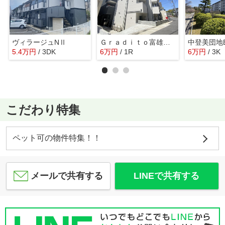
ヴィラージュNⅡ
Ｇｒａｄｉｔｏ富雄駅前
中登美団地
5.4
万
円
/ 3DK
6
万
円
/ 1R
6
万
円
/ 3K
こだわり特集
ペット可の物件特集！！
メールで共有する
LINEで共有する