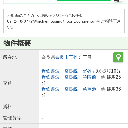
不動産のことなら日栄ハウジングにお任せ！
0742-48-0777やnichieihousing@pony.ocn.ne.jpからご相談下さ
い。
物件概要
所在地
奈良県
奈良市
三碓
３丁目
近鉄難波・奈良線
「
富雄
」駅 徒歩10分
近鉄難波・奈良線
「
学園前
」駅 徒歩25
交通
分
近鉄難波・奈良線
「
菖蒲池
」駅 徒歩36
分
賃料
-
管理費等
-