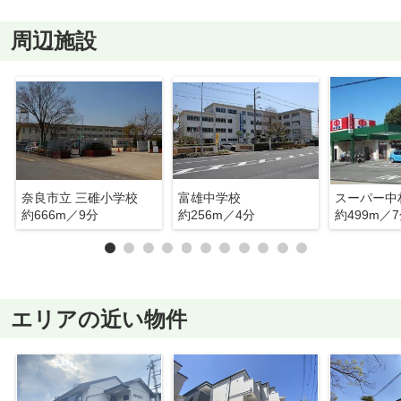
周辺施設
奈良市立 三碓小学校
富雄中学校
スーパー中
約666m／9分
約256m／4分
約499m／
エリアの近い物件