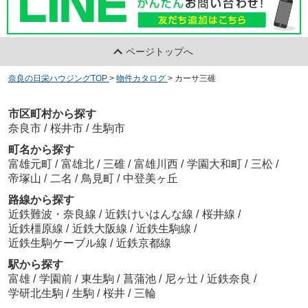
ページトップへ
奈良の日栄ハウジングTOP
>
物件カタログ
>
カーサ三碓
市区町村から探す
奈良市
/
桜井市
/
生駒市
町名から探す
富雄元町
/
富雄北
/
三碓
/
富雄川西
/
学園大和町
/
三松
/
帝塚山
/
二名
/
鳥見町
/
中登美ヶ丘
路線から探す
近鉄難波・奈良線
/
近鉄けいはんな線
/
桜井線
/
近鉄橿原線
/
近鉄大阪線
/
近鉄生駒線
/
近鉄生駒ケーブル線
/
近鉄京都線
駅から探す
富雄
/
学園前
/
東生駒
/
菖蒲池
/
尼ヶ辻
/
近鉄奈良
/
学研北生駒
/
生駒
/
桜井
/
三輪