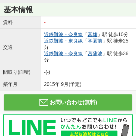
基本情報
賃料
-
近鉄難波・奈良線
「
富雄
」駅 徒歩10分
近鉄難波・奈良線
「
学園前
」駅 徒歩25
交通
分
近鉄難波・奈良線
「
菖蒲池
」駅 徒歩36
分
間取り(面積)
-(-)
築年月
2015年 9月(予定)
お問い合わせ(無料)