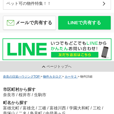
ペット可の物件特集！！
メールで共有する
LINEで共有する
ページトップへ
奈良の日栄ハウジングTOP
>
物件カタログ
>
カーサ２
>
物件詳細
市区町村から探す
奈良市
/
桜井市
/
生駒市
町名から探す
富雄元町
/
富雄北
/
三碓
/
富雄川西
/
学園大和町
/
三松
/
帝塚山
/
二名
/
鳥見町
/
中登美ヶ丘