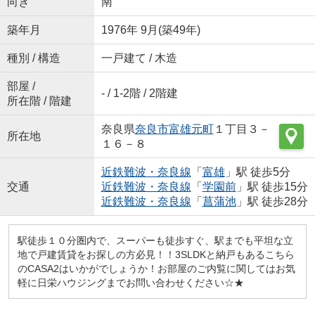
向き
南
築年月
1976年 9月(築49年)
種別 / 構造
一戸建て / 木造
部屋 /
- / 1-2階 / 2階建
所在階 / 階建
奈良県
奈良市
富雄元町
１丁目３－
所在地
１６－８
近鉄難波・奈良線
「
富雄
」駅 徒歩5分
交通
近鉄難波・奈良線
「
学園前
」駅 徒歩15分
近鉄難波・奈良線
「
菖蒲池
」駅 徒歩28分
駅徒歩１０分圏内で、スーパーも徒歩すぐ、駅までも平坦な立
地で戸建賃貸をお探しの方必見！！3SLDKと納戸もあるこちら
のCASA2はいかがでしょうか！お部屋のご内覧に関してはお気
軽に日栄ハウジングまでお問い合わせください☆★