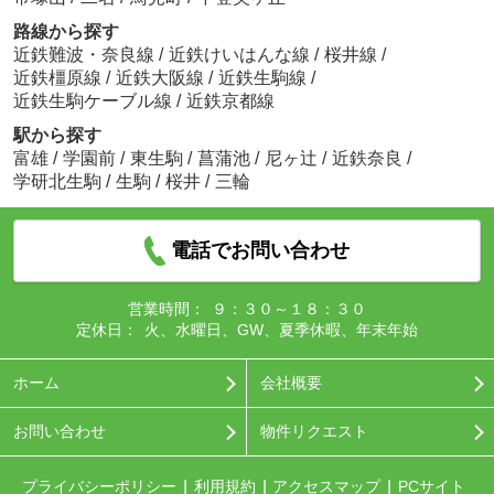
路線から探す
近鉄難波・奈良線
/
近鉄けいはんな線
/
桜井線
/
近鉄橿原線
/
近鉄大阪線
/
近鉄生駒線
/
近鉄生駒ケーブル線
/
近鉄京都線
駅から探す
富雄
/
学園前
/
東生駒
/
菖蒲池
/
尼ヶ辻
/
近鉄奈良
/
学研北生駒
/
生駒
/
桜井
/
三輪
電話でお問い合わせ
営業時間：
９：３０～１８：３０
定休日：
火、水曜日、GW、夏季休暇、年末年始
ホーム
会社概要
お問い合わせ
物件リクエスト
プライバシーポリシー
利用規約
アクセスマップ
PCサイト