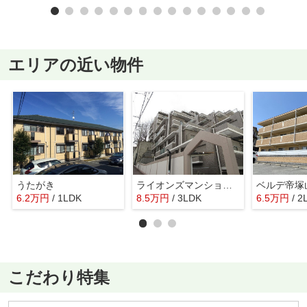
エリアの近い物件
うたがき
ライオンズマンション富雄
ベルデ帝塚
6.2
万
円
/ 1LDK
8.5
万
円
/ 3LDK
6.5
万
円
/ 2
こだわり特集