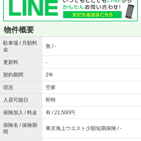
物件概要
駐車場 / 月額料
無 / -
金
更新料
-
契約期間
2年
現況
空家
入居可能日
即時
保険加入 / 料金
有 / 21,500円
保険名 / 保険期
東京海上ウエスト少額短期保険 / -
間