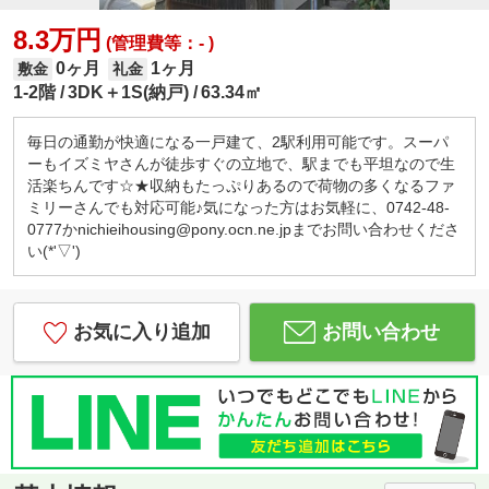
8.3万円
(管理費等：- )
0ヶ月
1ヶ月
敷金
礼金
1-2階
3DK＋1S(納戸)
63.34㎡
毎日の通勤が快適になる一戸建て、2駅利用可能です。スーパ
ーもイズミヤさんが徒歩すぐの立地で、駅までも平坦なので生
活楽ちんです☆★収納もたっぷりあるので荷物の多くなるファ
ミリーさんでも対応可能♪気になった方はお気軽に、0742-48-
0777かnichieihousing@pony.ocn.ne.jpまでお問い合わせくださ
い(*'▽')
お気に入り追加
お問い合わせ