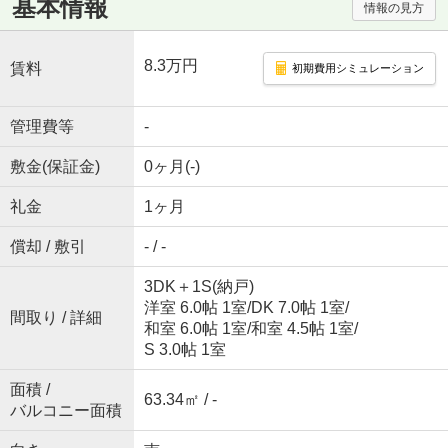
基本情報
情報の見方
8.3万円
賃料
初期費用シミュレーション
管理費等
-
敷金(保証金)
0ヶ月(-)
礼金
1ヶ月
償却 / 敷引
- / -
3DK＋1S(納戸)
洋室 6.0帖 1室
/
DK 7.0帖 1室
/
間取り / 詳細
和室 6.0帖 1室
/
和室 4.5帖 1室
/
S 3.0帖 1室
面積 /
63.34㎡ / -
バルコニー面積