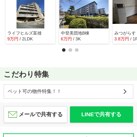
ライフヒルズ富雄
中登美団地B棟
みつがらす
9
万
円
/ 2LDK
6
万
円
/ 3K
3.8
万
円
/ 1
こだわり特集
ペット可の物件特集！！
メールで共有する
LINEで共有する