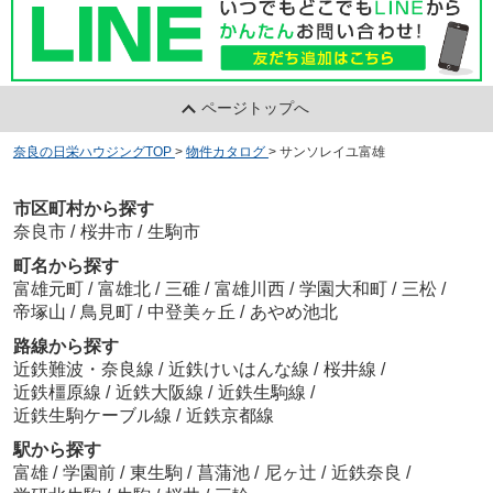
ページトップへ
奈良の日栄ハウジングTOP
>
物件カタログ
>
サンソレイユ富雄
市区町村から探す
奈良市
/
桜井市
/
生駒市
町名から探す
富雄元町
/
富雄北
/
三碓
/
富雄川西
/
学園大和町
/
三松
/
帝塚山
/
鳥見町
/
中登美ヶ丘
/
あやめ池北
路線から探す
近鉄難波・奈良線
/
近鉄けいはんな線
/
桜井線
/
近鉄橿原線
/
近鉄大阪線
/
近鉄生駒線
/
近鉄生駒ケーブル線
/
近鉄京都線
駅から探す
富雄
/
学園前
/
東生駒
/
菖蒲池
/
尼ヶ辻
/
近鉄奈良
/