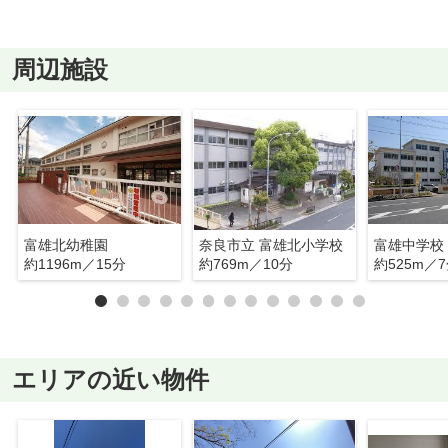
周辺施設
富雄北幼稚園
奈良市立 富雄北小学校
富雄中学校
約1196m／15分
約769m／10分
約525m／
エリアの近い物件