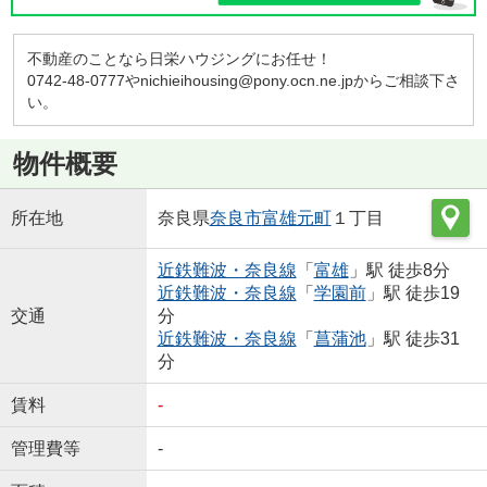
不動産のことなら日栄ハウジングにお任せ！
0742-48-0777やnichieihousing@pony.ocn.ne.jpからご相談下さ
い。
物件概要
所在地
奈良県
奈良市
富雄元町
１丁目
近鉄難波・奈良線
「
富雄
」駅 徒歩8分
近鉄難波・奈良線
「
学園前
」駅 徒歩19
交通
分
近鉄難波・奈良線
「
菖蒲池
」駅 徒歩31
分
賃料
-
管理費等
-