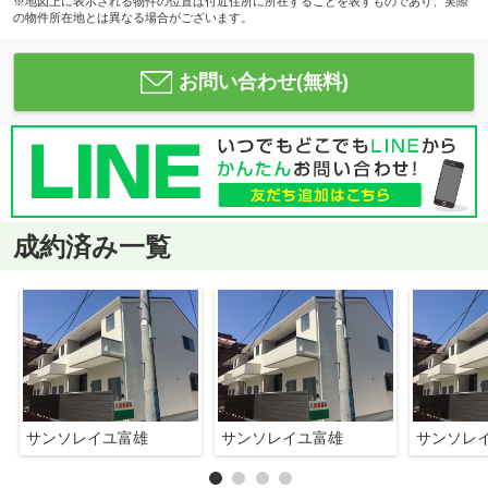
※地図上に表示される物件の位置は付近住所に所在することを表すものであり、実際
の物件所在地とは異なる場合がございます。
お問い合わせ(無料)
成約済み一覧
サンソレイユ富雄
サンソレイユ富雄
サンソレ