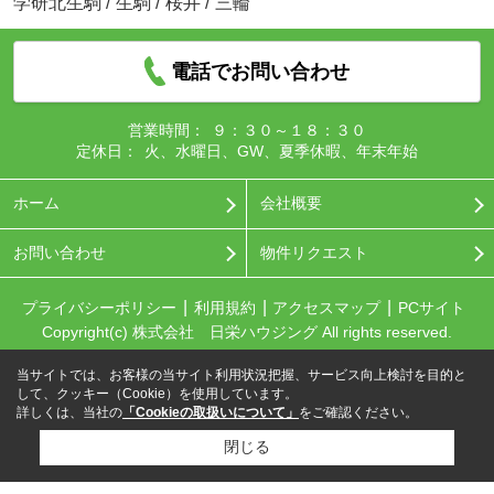
学研北生駒
/
生駒
/
桜井
/
三輪
電話でお問い合わせ
営業時間：
９：３０～１８：３０
定休日：
火、水曜日、GW、夏季休暇、年末年始
ホーム
会社概要
お問い合わせ
物件リクエスト
プライバシーポリシー
利用規約
アクセスマップ
PCサイト
Copyright(c) 株式会社 日栄ハウジング All rights reserved.
当サイトでは、お客様の当サイト利用状況把握、サービス向上検討を目的と
して、クッキー（Cookie）を使用しています。
詳しくは、当社の
「Cookieの取扱いについて」
をご確認ください。
閉じる