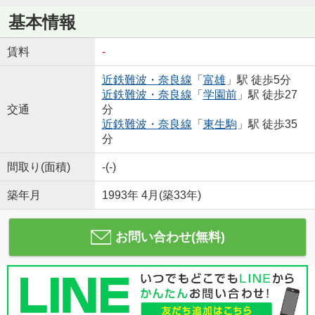
基本情報
賃料
-
近鉄難波・奈良線
「
富雄
」駅 徒歩5分
近鉄難波・奈良線
「
学園前
」駅 徒歩27
交通
分
近鉄難波・奈良線
「
東生駒
」駅 徒歩35
分
間取り(面積)
-(-)
築年月
1993年 4月(築33年)
お問い合わせ(無料)