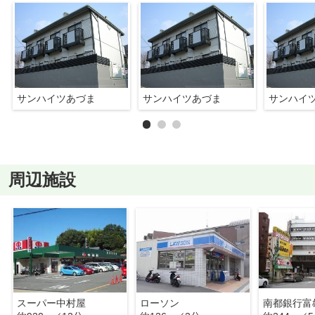
サンハイツあづま
サンハイツあづま
サンハイ
周辺施設
スーパー中村屋
ローソン
南都銀行富