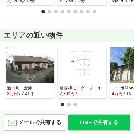
約920m／12分
約126m／2分
約344m／
エリアの近い物件
新田町 倉庫
富喜和モータープール
コーポＭone(
3
万
円
/ 7.41坪
7,700
円
/ -
4
万
円
/ 1R
メールで共有する
LINEで共有する