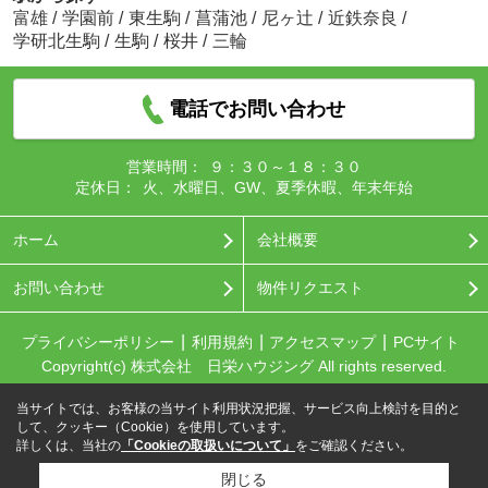
富雄
/
学園前
/
東生駒
/
菖蒲池
/
尼ヶ辻
/
近鉄奈良
/
学研北生駒
/
生駒
/
桜井
/
三輪
電話でお問い合わせ
営業時間：
９：３０～１８：３０
定休日：
火、水曜日、GW、夏季休暇、年末年始
ホーム
会社概要
お問い合わせ
物件リクエスト
プライバシーポリシー
利用規約
アクセスマップ
PCサイト
Copyright(c) 株式会社 日栄ハウジング All rights reserved.
当サイトでは、お客様の当サイト利用状況把握、サービス向上検討を目的と
して、クッキー（Cookie）を使用しています。
詳しくは、当社の
「Cookieの取扱いについて」
をご確認ください。
閉じる