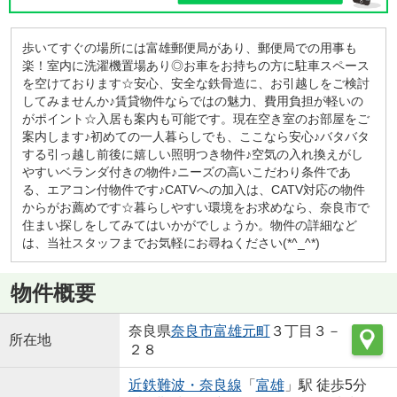
歩いてすぐの場所には富雄郵便局があり、郵便局での用事も
楽！室内に洗濯機置場あり◎お車をお持ちの方に駐車スペース
を空けております☆安心、安全な鉄骨造に、お引越しをご検討
してみませんか♪賃貸物件ならではの魅力、費用負担が軽いの
がポイント☆入居も案内も可能です。現在空き室のお部屋をご
案内します♪初めての一人暮らしでも、ここなら安心♪バタバタ
する引っ越し前後に嬉しい照明つき物件♪空気の入れ換えがし
やすいベランダ付きの物件♪ニーズの高いこだわり条件であ
る、エアコン付物件です♪CATVへの加入は、CATV対応の物件
からがお薦めです☆暮らしやすい環境をお求めなら、奈良市で
住まい探しをしてみてはいかがでしょうか。物件の詳細など
は、当社スタッフまでお気軽にお尋ねください(*^_^*)
物件概要
奈良県
奈良市
富雄元町
３丁目３－
所在地
２８
近鉄難波・奈良線
「
富雄
」駅 徒歩5分