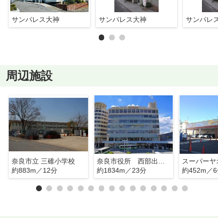
サンパレス大神
サンパレス大神
サンパレ
周辺施設
奈良市立 三碓小学校
奈良市役所 西部出張所
スーパーヤ
約883m／12分
約1834m／23分
約452m／