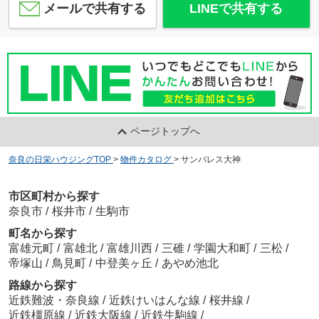
メールで共有する
LINEで共有する
ページトップへ
奈良の日栄ハウジングTOP
>
物件カタログ
>
サンパレス大神
市区町村から探す
奈良市
/
桜井市
/
生駒市
町名から探す
富雄元町
/
富雄北
/
富雄川西
/
三碓
/
学園大和町
/
三松
/
帝塚山
/
鳥見町
/
中登美ヶ丘
/
あやめ池北
路線から探す
近鉄難波・奈良線
/
近鉄けいはんな線
/
桜井線
/
近鉄橿原線
/
近鉄大阪線
/
近鉄生駒線
/