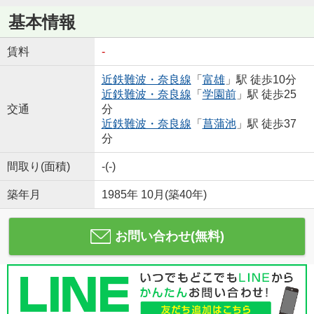
基本情報
賃料
-
近鉄難波・奈良線
「
富雄
」駅 徒歩10分
近鉄難波・奈良線
「
学園前
」駅 徒歩25
交通
分
近鉄難波・奈良線
「
菖蒲池
」駅 徒歩37
分
間取り(面積)
-(-)
築年月
1985年 10月(築40年)
お問い合わせ(無料)