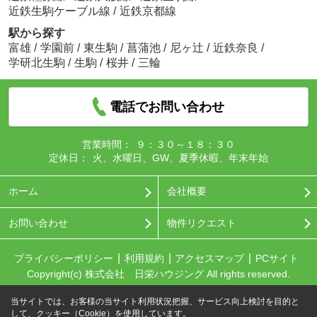
近鉄生駒ケーブル線
/
近鉄京都線
駅から探す
富雄
/
学園前
/
東生駒
/
菖蒲池
/
尼ヶ辻
/
近鉄奈良
/
学研北生駒
/
生駒
/
桜井
/
三輪
電話でお問い合わせ
営業時間：
９：３０～１８：３０
定休日：
火、水曜日、GW、夏季休暇、年末年始
ホーム
会社概要
お問い合わせ
物件リクエスト
プライバシーポリシー
利用規約
アクセスマップ
PCサイト
Copyright(c) 株式会社 日栄ハウジング All rights reserved.
当サイトでは、お客様の当サイト利用状況把握、サービス向上検討を目的と
して、クッキー（Cookie）を使用しています。