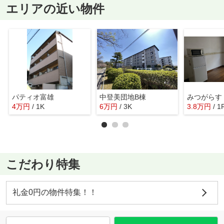
エリアの近い物件
パティオ富雄
中登美団地B棟
みつがらす
4
万
円
/ 1K
6
万
円
/ 3K
3.8
万
円
/ 1
こだわり特集
礼金0円の物件特集！！