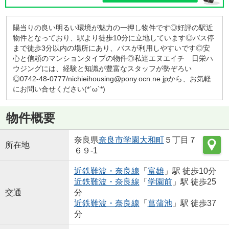
陽当りの良い明るい環境が魅力の一押し物件です◎好評の駅近
物件となっており、駅より徒歩10分に立地しています◎バス停
まで徒歩3分以内の場所にあり、バスが利用しやすいです◎安
心と信頼のマンションタイプの物件◎私達エヌエイチ 日栄ハ
ウジングには、経験と知識が豊富なスタッフが勢ぞろい
◎0742-48-0777/nichieihousing@pony.ocn.ne.jpから、お気軽
にお問い合せください(*´ω`*)
物件概要
奈良県
奈良市
学園大和町
５丁目７
所在地
６９-1
近鉄難波・奈良線
「
富雄
」駅 徒歩10分
近鉄難波・奈良線
「
学園前
」駅 徒歩25
交通
分
近鉄難波・奈良線
「
菖蒲池
」駅 徒歩37
分