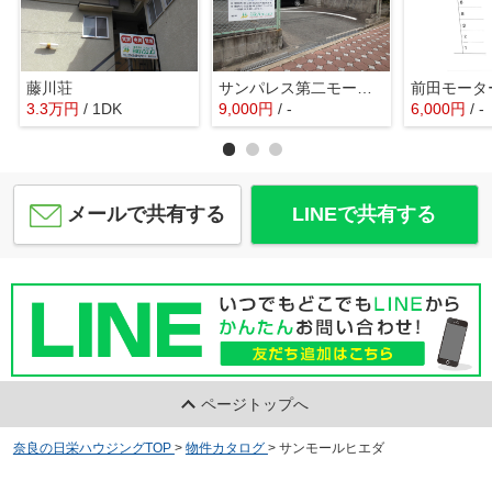
藤川荘
サンパレス第二モータープール
3.3
万
円
/ 1DK
9,000
円
/ -
6,000
円
/ -
メールで共有する
LINEで共有する
ページトップへ
奈良の日栄ハウジングTOP
>
物件カタログ
>
サンモールヒエダ