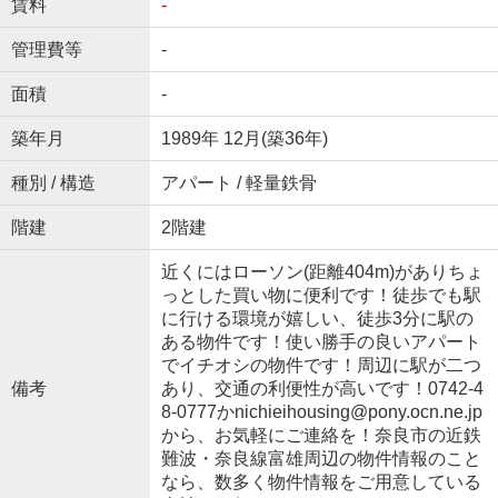
賃料
-
管理費等
-
面積
-
築年月
1989年 12月(築36年)
種別 / 構造
アパート / 軽量鉄骨
階建
2階建
近くにはローソン(距離404m)がありちょ
っとした買い物に便利です！徒歩でも駅
に行ける環境が嬉しい、徒歩3分に駅の
ある物件です！使い勝手の良いアパート
でイチオシの物件です！周辺に駅が二つ
備考
あり、交通の利便性が高いです！0742-4
8-0777かnichieihousing@pony.ocn.ne.jp
から、お気軽にご連絡を！奈良市の近鉄
難波・奈良線富雄周辺の物件情報のこと
なら、数多く物件情報をご用意している