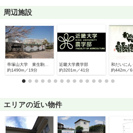
周辺施設
帝塚山大学 東生駒キャンパス
近畿大学農学部
約1490m／19分
約3201m／41分
約442m／
エリアの近い物件