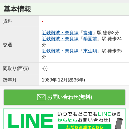
基本情報
賃料
-
近鉄難波・奈良線
「
富雄
」駅 徒歩3分
近鉄難波・奈良線
「
学園前
」駅 徒歩24
交通
分
近鉄難波・奈良線
「
東生駒
」駅 徒歩35
分
間取り(面積)
-(-)
築年月
1989年 12月(築36年)
お問い合わせ(無料)