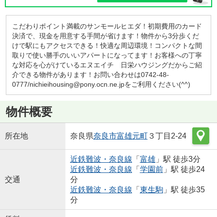
こだわりポイント満載のサンモールヒエダ！初期費用のカード
決済で、現金を用意する手間が省けます！物件から3分歩くだ
けで駅にもアクセスできる！快適な周辺環境！コンパクトな間
取りで使い勝手のいいアパートになってます！お客様への丁寧
な対応を心がけているエヌエイチ 日栄ハウジングだからご紹
介できる物件があります！お問い合わせは0742-48-
0777/nichieihousing@pony.ocn.ne.jpをご利用ください(^^)
物件概要
所在地
奈良県
奈良市
富雄元町
３丁目2-24
近鉄難波・奈良線
「
富雄
」駅 徒歩3分
近鉄難波・奈良線
「
学園前
」駅 徒歩24
交通
分
近鉄難波・奈良線
「
東生駒
」駅 徒歩35
分