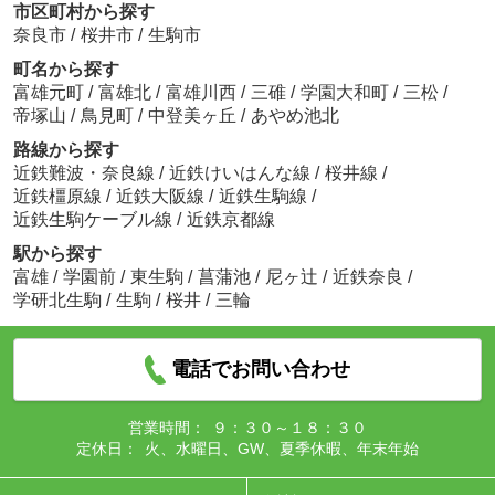
市区町村から探す
奈良市
/
桜井市
/
生駒市
町名から探す
富雄元町
/
富雄北
/
富雄川西
/
三碓
/
学園大和町
/
三松
/
帝塚山
/
鳥見町
/
中登美ヶ丘
/
あやめ池北
路線から探す
近鉄難波・奈良線
/
近鉄けいはんな線
/
桜井線
/
近鉄橿原線
/
近鉄大阪線
/
近鉄生駒線
/
近鉄生駒ケーブル線
/
近鉄京都線
駅から探す
富雄
/
学園前
/
東生駒
/
菖蒲池
/
尼ヶ辻
/
近鉄奈良
/
学研北生駒
/
生駒
/
桜井
/
三輪
電話でお問い合わせ
営業時間：
９：３０～１８：３０
定休日：
火、水曜日、GW、夏季休暇、年末年始