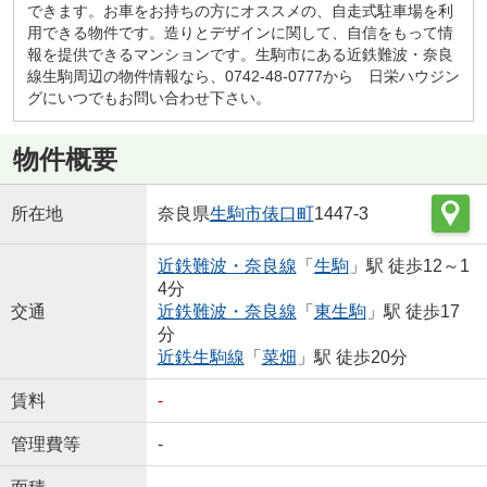
できます。お車をお持ちの方にオススメの、自走式駐車場を利
用できる物件です。造りとデザインに関して、自信をもって情
報を提供できるマンションです。生駒市にある近鉄難波・奈良
線生駒周辺の物件情報なら、0742-48-0777から 日栄ハウジン
グにいつでもお問い合わせ下さい。
物件概要
所在地
奈良県
生駒市
俵口町
1447-3
近鉄難波・奈良線
「
生駒
」駅 徒歩12～1
4分
交通
近鉄難波・奈良線
「
東生駒
」駅 徒歩17
分
近鉄生駒線
「
菜畑
」駅 徒歩20分
賃料
-
管理費等
-