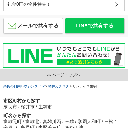
礼金0円の物件特集！！
メールで共有する
LINEで共有する
ページトップへ
奈良の日栄ハウジングTOP
>
物件カタログ
>
サンライズ生駒
市区町村から探す
奈良市
/
桜井市
/
生駒市
町名から探す
富雄元町
/
富雄北
/
富雄川西
/
三碓
/
学園大和町
/
三松
/
帝塚山
/
鳥見町
/
中登美ヶ丘
/
あやめ池北