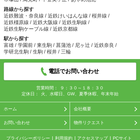
路線から探す
近鉄難波・奈良線
/
近鉄けいはんな線
/
桜井線
/
近鉄橿原線
/
近鉄大阪線
/
近鉄生駒線
/
近鉄生駒ケーブル線
/
近鉄京都線
駅から探す
富雄
/
学園前
/
東生駒
/
菖蒲池
/
尼ヶ辻
/
近鉄奈良
/
学研北生駒
/
生駒
/
桜井
/
三輪
電話でお問い合わせ
営業時間：
９：３０～１８：３０
定休日：
火、水曜日、GW、夏季休暇、年末年始
ホーム
会社概要
お問い合わせ
物件リクエスト
プライバシーポリシー
利用規約
アクセスマップ
PCサイト