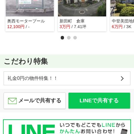
奥西モータープール
新田町 倉庫
中登美団地
12,100
円
/ -
3
万
円
/ 7.41坪
6
万
円
/ 3K
こだわり特集
礼金0円の物件特集！！
メールで共有する
LINEで共有する