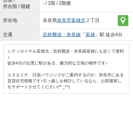
部屋 /
- / 1階 / 2階建
所在階 / 階建
所在地
奈良県
奈良市
富雄北
２丁目
交通
近鉄難波・奈良線
「
富雄
」駅 徒歩4分
シティロイヤル富雄北：近鉄難波・奈良線富雄にも近くて便利
♪
徒歩4分の位置に駅がある、魅力的な立地の物件です♪
エヌエイチ 日栄ハウジングがご案内するのが、奈良市にある
賃貸住宅情報です♪引っ越しを検討しているなら、お部屋探し
をサポートさせてください(*^_^*)