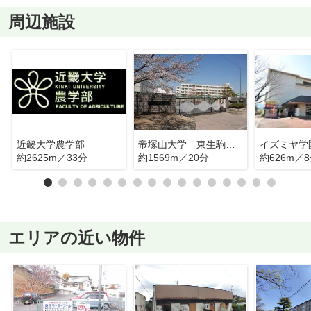
周辺施設
近畿大学農学部
帝塚山大学 東生駒キャンパス
イズミヤ学
約2625m／33分
約1569m／20分
約626m／
エリアの近い物件