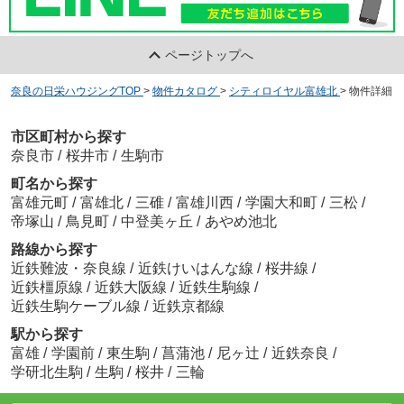
ページトップへ
奈良の日栄ハウジングTOP
>
物件カタログ
>
シティロイヤル富雄北
>
物件詳細
市区町村から探す
奈良市
/
桜井市
/
生駒市
町名から探す
富雄元町
/
富雄北
/
三碓
/
富雄川西
/
学園大和町
/
三松
/
帝塚山
/
鳥見町
/
中登美ヶ丘
/
あやめ池北
路線から探す
近鉄難波・奈良線
/
近鉄けいはんな線
/
桜井線
/
近鉄橿原線
/
近鉄大阪線
/
近鉄生駒線
/
近鉄生駒ケーブル線
/
近鉄京都線
駅から探す
富雄
/
学園前
/
東生駒
/
菖蒲池
/
尼ヶ辻
/
近鉄奈良
/
学研北生駒
/
生駒
/
桜井
/
三輪