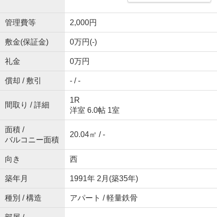
管理費等
2,000円
敷金(保証金)
0万円(-)
礼金
0万円
償却 / 敷引
- / -
1R
間取り / 詳細
洋室 6.0帖 1室
面積 /
20.04㎡ / -
バルコニー面積
向き
西
築年月
1991年 2月(築35年)
種別 / 構造
アパート / 軽量鉄骨