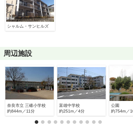
シャルム・サンヒルズ
周辺施設
奈良市立 三碓小学校
富雄中学校
公園
約844m／11分
約251m／4分
約754m／1