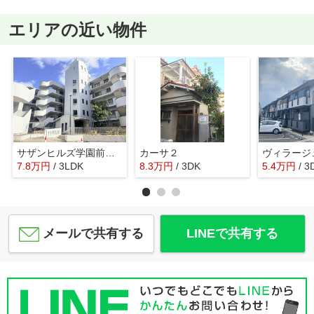
エリアの近い物件
サザンヒルズ学園前５番館
カーサ２
ヴィラージ
7.8
万
円
/ 3LDK
8.3
万
円
/ 3DK
5.4
万
円
/ 3
メールで共有する
LINEで共有する