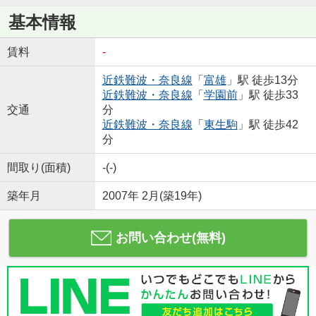
基本情報
賃料
-
近鉄難波・奈良線
「
富雄
」駅 徒歩13分
近鉄難波・奈良線
「
学園前
」駅 徒歩33
交通
分
近鉄難波・奈良線
「
東生駒
」駅 徒歩42
分
間取り(面積)
-(-)
築年月
2007年 2月(築19年)
お問い合わせ(無料)