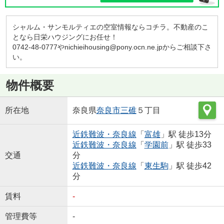
シャルム・サンモルティエの空室情報ならコチラ。不動産のこ
となら日栄ハウジングにお任せ！
0742-48-0777やnichieihousing@pony.ocn.ne.jpからご相談下さ
い。
物件概要
所在地
奈良県
奈良市
三碓
５丁目
近鉄難波・奈良線
「
富雄
」駅 徒歩13分
近鉄難波・奈良線
「
学園前
」駅 徒歩33
交通
分
近鉄難波・奈良線
「
東生駒
」駅 徒歩42
分
賃料
-
管理費等
-