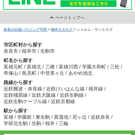
ページトップへ
奈良の日栄ハウジングTOP
>
物件カタログ
>
シャルム・サンヒルズ
市区町村から探す
奈良市
/
桜井市
/
生駒市
町名から探す
富雄元町
/
富雄北
/
三碓
/
富雄川西
/
学園大和町
/
三松
/
帝塚山
/
鳥見町
/
中登美ヶ丘
/
あやめ池北
路線から探す
近鉄難波・奈良線
/
近鉄けいはんな線
/
桜井線
/
近鉄橿原線
/
近鉄大阪線
/
近鉄生駒線
/
近鉄生駒ケーブル線
/
近鉄京都線
駅から探す
富雄
/
学園前
/
東生駒
/
菖蒲池
/
尼ヶ辻
/
近鉄奈良
/
学研北生駒
/
生駒
/
桜井
/
三輪