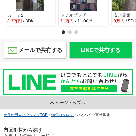
カーサ２
トミオプラザ
安川貸家
8.3
万
円
/ 3DK
11
万
円
/ 11.06坪
9
万
円
/ 5D
メールで共有する
LINEで共有する
ページトップへ
奈良の日栄ハウジングTOP
>
物件カタログ
>
ネオハイツ富雄駅前
市区町村から探す