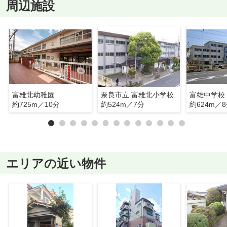
周辺施設
富雄北幼稚園
奈良市立 富雄北小学校
富雄中学校
約725m／10分
約524m／7分
約624m／
エリアの近い物件