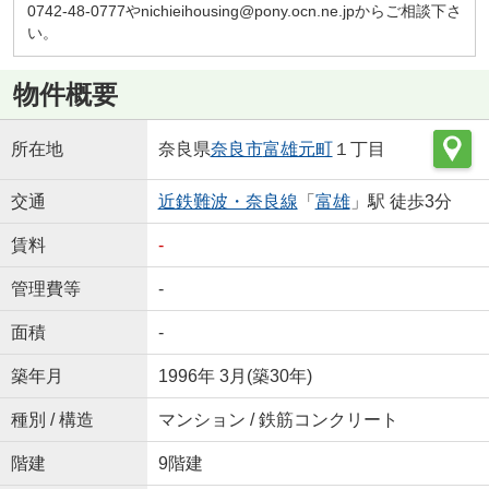
0742-48-0777やnichieihousing@pony.ocn.ne.jpからご相談下さ
い。
物件概要
所在地
奈良県
奈良市
富雄元町
１丁目
交通
近鉄難波・奈良線
「
富雄
」駅 徒歩3分
賃料
-
管理費等
-
面積
-
築年月
1996年 3月(築30年)
種別 / 構造
マンション / 鉄筋コンクリート
階建
9階建