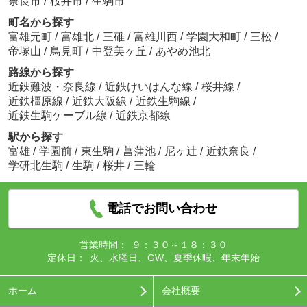
奈良市
/
桜井市
/
生駒市
町名から探す
富雄元町
/
富雄北
/
三碓
/
富雄川西
/
学園大和町
/
三松
/
帝塚山
/
鳥見町
/
中登美ヶ丘
/
あやめ池北
路線から探す
近鉄難波・奈良線
/
近鉄けいはんな線
/
桜井線
/
近鉄橿原線
/
近鉄大阪線
/
近鉄生駒線
/
近鉄生駒ケーブル線
/
近鉄京都線
駅から探す
富雄
/
学園前
/
東生駒
/
菖蒲池
/
尼ヶ辻
/
近鉄奈良
/
学研北生駒
/
生駒
/
桜井
/
三輪
電話でお問い合わせ
営業時間：
９：３０～１８：３０
定休日：
火、水曜日、GW、夏季休暇、年末年始
ホーム
会社概要