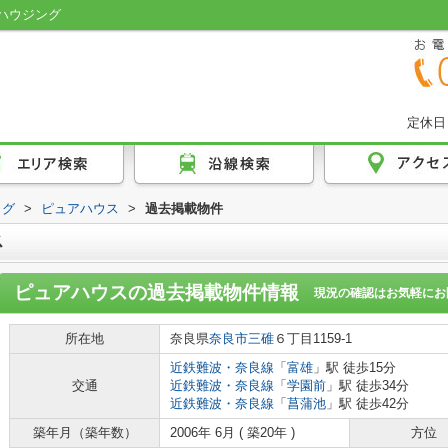
ハウジング
定休日
ログ
>
ピュアハウス
>
過去掲載物件
ス
ピュアハウス
の過去掲載物件情報
現況の確認はお気軽にお
所在地
奈良県
奈良市
三碓
６丁目1159-1
近鉄難波・奈良線
「
富雄
」駅 徒歩15分
交通
近鉄難波・奈良線
「
学園前
」駅 徒歩34分
近鉄難波・奈良線
「
菖蒲池
」駅 徒歩42分
築年月（築年数）
2006年 6月 ( 築20年 )
方位