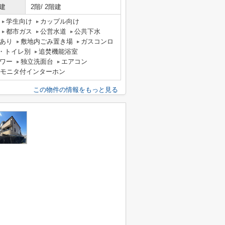
建
2階/ 2階建
学生向け
カップル向け
都市ガス
公営水道
公共下水
あり
敷地内ごみ置き場
ガスコンロ
・トイレ別
追焚機能浴室
ワー
独立洗面台
エアコン
Vモニタ付インターホン
この物件の情報をもっと見る