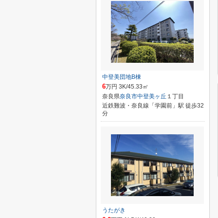
中登美団地B棟
6
万円 3K/45.33㎡
奈良県
奈良市
中登美ヶ丘
１丁目
近鉄難波・奈良線「学園前」駅 徒歩32
分
うたがき