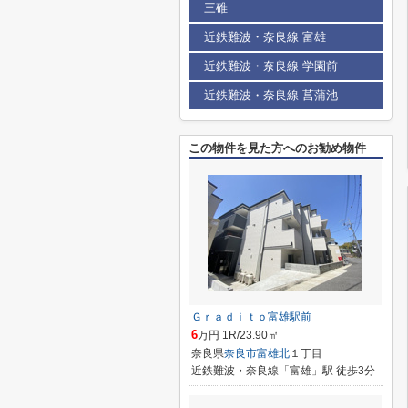
三碓
近鉄難波・奈良線 富雄
近鉄難波・奈良線 学園前
近鉄難波・奈良線 菖蒲池
この物件を見た方へのお勧め物件
Ｇｒａｄｉｔｏ富雄駅前
6
万円 1R/23.90㎡
奈良県
奈良市
富雄北
１丁目
近鉄難波・奈良線「富雄」駅 徒歩3分