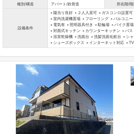
種別/構造
アパート/鉄骨造
所在階/階
陽当り良好
２人入居可
ガスコンロ設置可
室内洗濯機置場
フローリング
バルコニー
電気有
照明器具付き
駐輪場
バイク置場
設備条件
対面式キッチン
カウンターキッチン
バス
浴室乾燥機
洗面台
洗髪洗面化粧台
シャ
シューズボックス
インターネット対応
T