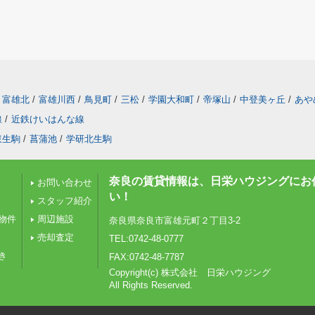
富雄北
/
富雄川西
/
鳥見町
/
三松
/
学園大和町
/
帝塚山
/
中登美ヶ丘
/
あや
線
/
近鉄けいはんな線
東生駒
/
菖蒲池
/
学研北生駒
奈良の賃貸情報は、日栄ハウジングにお
お問い合わせ
い！
スタッフ紹介
物件
周辺施設
奈良県奈良市富雄元町２丁目3-2
売却査定
TEL:0742-48-0777
き
FAX:0742-48-7787
Copyright(c) 株式会社 日栄ハウジング
All Rights Reserved.