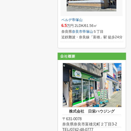
ベルデ帝塚山
6.5
万円 2LDK/61.56㎡
奈良県
奈良市
帝塚山
５丁目
近鉄難波・奈良線「富雄」駅 徒歩24分
株式会社 日栄ハウジング
〒631-0078
奈良県奈良市富雄元町２丁目3-2
TEL/0742-48-0777