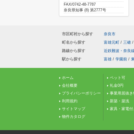
FAX/0742-48-7787
奈良県知事 (8) 第2777号
市区町村から探す
奈良市
町名から探す
富雄元町
/
三碓
/
路線から探す
近鉄難波・奈良
駅から探す
富雄
/
学園前
/
ホーム
ペット可
会社概要
礼金0円
プライバシーポリシー
事業用居抜き
利用規約
新築・築浅
サイトマップ
家具・家電付
物件カタログ