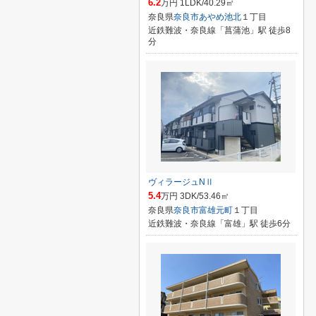
6.2
万円 1LDK/40.29㎡
奈良県
奈良市
あやめ池北
１丁目
近鉄難波・奈良線「菖蒲池」駅 徒歩8
分
ヴィラージュNⅡ
5.4
万円 3DK/53.46㎡
奈良県
奈良市
富雄元町
１丁目
近鉄難波・奈良線「富雄」駅 徒歩6分