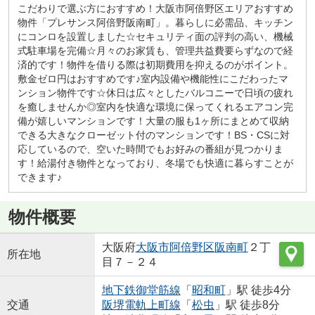
こだわりで選ぶ方におすすめ！大阪市阿倍野区エリアおすすめ
物件「プレサンス阿倍野阪南町」。暮らしに必需品、キッチン
にコンロを設置しました☆セキュリティ面の評判の高い、機械
式駐車場を完備☆月々のお家賃も、管理共益費要らずなので経
済的です！物件を借りる際は初期費用を抑えるのがポイント。
敷金ゼロ円はおすすめです♪室内設備や機能性にこだわったマ
ンション物件です☆休日は広々としたバルコニーで日頃の疲れ
を癒しませんか◎室内を快適な環境に保ってくれるエアコン完
備が嬉しいマンションです！大量の服も1ヶ所にまとめて収納
できる大きなクローゼット付のマンションです！BS・CSに対
応しているので、空いた時間でもお好みの番組が見つかりま
す！給湯付き物件となっており、冬場でも快適に暮らすことが
できます♪
物件概要
大阪府
大阪市阿倍野区
阪南町
２丁
所在地
目７－２４
地下鉄御堂筋線
「
昭和町
」駅 徒歩4分
交通
阪堺電軌上町線
「
松虫
」駅 徒歩8分