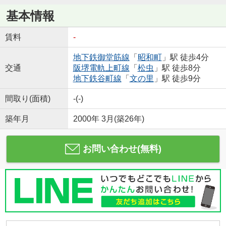
基本情報
賃料
-
地下鉄御堂筋線
「
昭和町
」駅 徒歩4分
交通
阪堺電軌上町線
「
松虫
」駅 徒歩8分
地下鉄谷町線
「
文の里
」駅 徒歩9分
間取り(面積)
-(-)
築年月
2000年 3月(築26年)
お問い合わせ(無料)