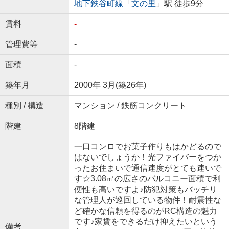
地下鉄谷町線
「
文の里
」駅 徒歩9分
賃料
-
管理費等
-
面積
-
築年月
2000年 3月(築26年)
種別 / 構造
マンション / 鉄筋コンクリート
階建
8階建
一口コンロでお菓子作りもはかどるので
はないでしょうか！光ファイバーをつか
ったお住まいで通信速度がとても速いで
す☆3.08㎡の広さのバルコニー面積で利
便性も高いですよ♪防犯対策もバッチリ
な管理人が巡回している物件！耐震性な
ど確かな信頼を得るのがRC構造の魅力
です♪家賃をできるだけ抑えたいという
備考