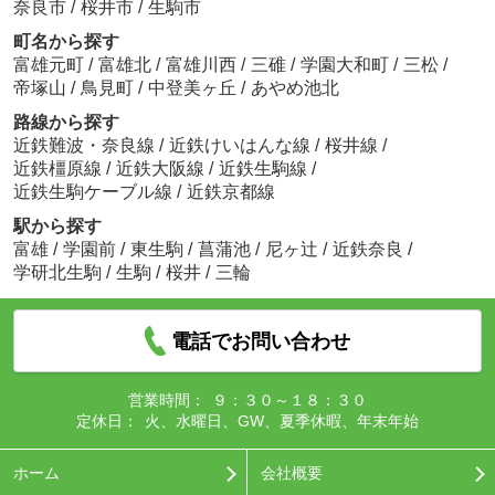
奈良市
/
桜井市
/
生駒市
町名から探す
富雄元町
/
富雄北
/
富雄川西
/
三碓
/
学園大和町
/
三松
/
帝塚山
/
鳥見町
/
中登美ヶ丘
/
あやめ池北
路線から探す
近鉄難波・奈良線
/
近鉄けいはんな線
/
桜井線
/
近鉄橿原線
/
近鉄大阪線
/
近鉄生駒線
/
近鉄生駒ケーブル線
/
近鉄京都線
駅から探す
富雄
/
学園前
/
東生駒
/
菖蒲池
/
尼ヶ辻
/
近鉄奈良
/
学研北生駒
/
生駒
/
桜井
/
三輪
電話でお問い合わせ
営業時間：
９：３０～１８：３０
定休日：
火、水曜日、GW、夏季休暇、年末年始
ホーム
会社概要