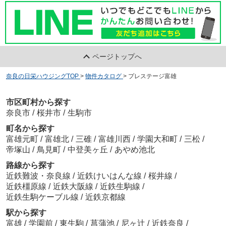
ページトップへ
奈良の日栄ハウジングTOP
>
物件カタログ
>
プレステージ富雄
市区町村から探す
奈良市
/
桜井市
/
生駒市
町名から探す
富雄元町
/
富雄北
/
三碓
/
富雄川西
/
学園大和町
/
三松
/
帝塚山
/
鳥見町
/
中登美ヶ丘
/
あやめ池北
路線から探す
近鉄難波・奈良線
/
近鉄けいはんな線
/
桜井線
/
近鉄橿原線
/
近鉄大阪線
/
近鉄生駒線
/
近鉄生駒ケーブル線
/
近鉄京都線
駅から探す
富雄
/
学園前
/
東生駒
/
菖蒲池
/
尼ヶ辻
/
近鉄奈良
/