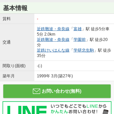
基本情報
賃料
-
近鉄難波・奈良線
「
富雄
」駅 徒歩5分車
5分 2.0km
近鉄難波・奈良線
「
学園前
」駅 徒歩20
交通
分
近鉄けいはんな線
「
学研北生駒
」駅 徒歩
35分
間取り(面積)
-(-)
築年月
1999年 3月(築27年)
お問い合わせ(無料)