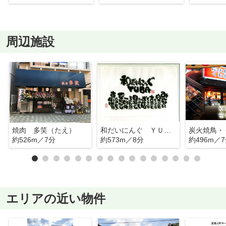
周辺施設
焼肉 多笑（たえ）
和だいにんぐ ＹＵＢＡ（ユバ）
約526m／7分
約573m／8分
約496m／
エリアの近い物件