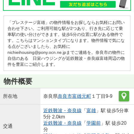
「プレステージ富雄」の物件情報をお探しならお気軽にお問い
合わせ下さい。ご利用可能な駅が2つあり、行き先に応じて乗
車駅の使い分けができます。徒歩5分の位置に駅がある物件で
す。こちらはマンションタイプになります。物件情報で気にな
る点がございましたら、お気軽に
nichieihousing@pony.ocn.ne.jpまでご連絡を。奈良市の物件に
自信のある 日栄ハウジングが近鉄難波・奈良線富雄周辺の物
件を豊富にご紹介します。
物件概要
所在地
奈良県
奈良市
富雄元町
１丁目9-9
近鉄難波・奈良線
「
富雄
」駅 徒歩5分車
5分 2.0km
近鉄難波・奈良線
「
学園前
」駅 徒歩20
交通
分