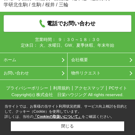
学研北生駒
/
生駒
/
桜井
/
三輪
電話でお問い合わせ
営業時間：
９：３０～１８：３０
定休日：
火、水曜日、GW、夏季休暇、年末年始
ホーム
会社概要
お問い合わせ
物件リクエスト
プライバシーポリシー
利用規約
アクセスマップ
PCサイト
Copyright(c) 株式会社 日栄ハウジング All rights reserved.
当サイトでは、お客様の当サイト利用状況把握、サービス向上検討を目的と
して、クッキー（Cookie）を使用しています。
詳しくは、当社の
「Cookieの取扱いについて」
をご確認ください。
閉じる