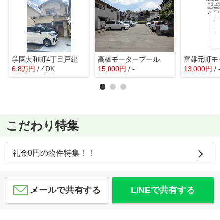
学園大和町4丁目戸建
高橋モータープール
6.8
万
円
/ 4DK
15,000
円
/ -
13,000
円
/ 
こだわり特集
礼金0円の物件特集！！
メールで共有する
LINEで共有する