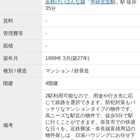
近鉄けいはんな線
「
学研北生駒
」駅 徒歩
35分
賃料
-
管理費等
-
面積
-
築年月
1999年 3月(築27年)
種別 / 構造
マンション / 鉄骨造
階建
4階建
2駅利用可能なので、用途や行き先に応
じて経路を選択できます。防犯対策もバ
ッチリなマンションタイプの物件です。
高ニーズな駅近の物件で、徒歩5分で駅
に行くことができます。奈良市での快適
備考
な日々を。近鉄難波・奈良線富雄周辺の
物件探しは 日栄ハウジングにお任せ下