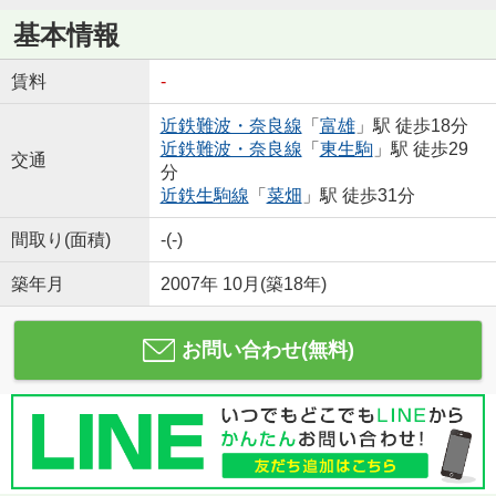
基本情報
賃料
-
近鉄難波・奈良線
「
富雄
」駅 徒歩18分
近鉄難波・奈良線
「
東生駒
」駅 徒歩29
交通
分
近鉄生駒線
「
菜畑
」駅 徒歩31分
間取り(面積)
-(-)
築年月
2007年 10月(築18年)
お問い合わせ(無料)