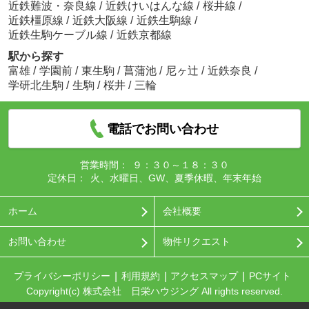
近鉄難波・奈良線
/
近鉄けいはんな線
/
桜井線
/
近鉄橿原線
/
近鉄大阪線
/
近鉄生駒線
/
近鉄生駒ケーブル線
/
近鉄京都線
駅から探す
富雄
/
学園前
/
東生駒
/
菖蒲池
/
尼ヶ辻
/
近鉄奈良
/
学研北生駒
/
生駒
/
桜井
/
三輪
電話でお問い合わせ
営業時間：
９：３０～１８：３０
定休日：
火、水曜日、GW、夏季休暇、年末年始
ホーム
会社概要
お問い合わせ
物件リクエスト
プライバシーポリシー
利用規約
アクセスマップ
PCサイト
Copyright(c) 株式会社 日栄ハウジング All rights reserved.