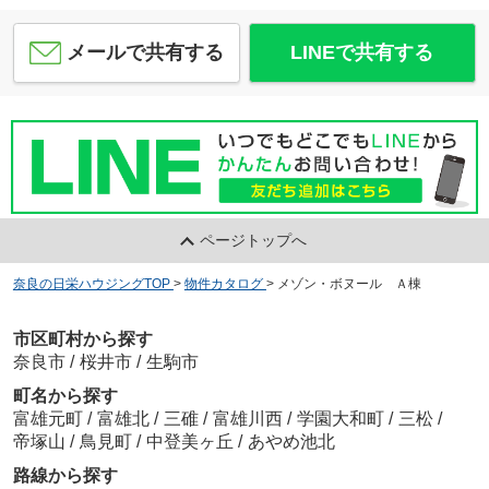
メールで共有する
LINEで共有する
ページトップへ
奈良の日栄ハウジングTOP
>
物件カタログ
>
メゾン・ボヌール Ａ棟
市区町村から探す
奈良市
/
桜井市
/
生駒市
町名から探す
富雄元町
/
富雄北
/
三碓
/
富雄川西
/
学園大和町
/
三松
/
帝塚山
/
鳥見町
/
中登美ヶ丘
/
あやめ池北
路線から探す