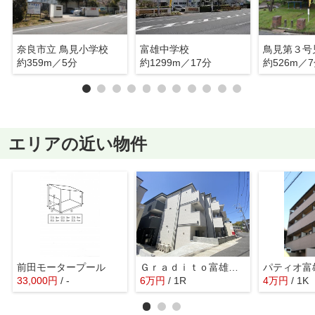
奈良市立 鳥見小学校
富雄中学校
鳥見第３号
約359m／5分
約1299m／17分
約526m／
エリアの近い物件
前田モータープール
Ｇｒａｄｉｔｏ富雄駅前
パティオ富
33,000
円
/ -
6
万
円
/ 1R
4
万
円
/ 1K