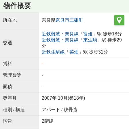
物件概要
所在地
奈良県
奈良市
三碓町
近鉄難波・奈良線
「
富雄
」駅 徒歩18分
近鉄難波・奈良線
「
東生駒
」駅 徒歩29
交通
分
近鉄生駒線
「
菜畑
」駅 徒歩31分
賃料
-
管理費等
-
面積
-
築年月
2007年 10月(築18年)
種別 / 構造
アパート / 鉄骨造
階建
2階建