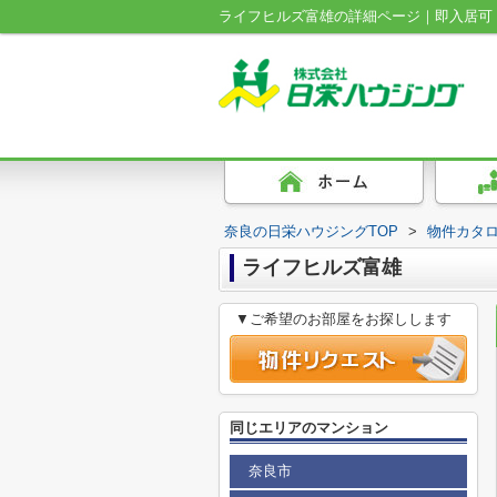
奈良の日栄ハウジングTOP
>
物件カタ
ライフヒルズ富雄
▼ご希望のお部屋をお探しします
同じエリアのマンション
奈良市