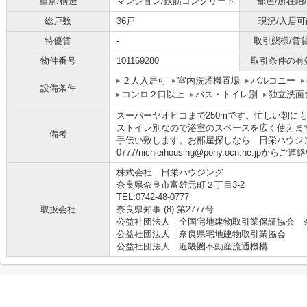
種別/構造
マンション/鉄筋コンクリート
部屋/所在階
総戸数
36戸
現況/入居可
特優賃
-
取引態様/賃
物件番号
101169280
取引条件の有
２人入居可
室内洗濯機置場
バルコニー
設備条件
コンロ２口以上
バス・トイレ別
独立洗面
スーパーヤオヒコまで250mです。忙しい朝に
ストイレ別なので浴室のスペースを広く使えま
備考
手伝い致します。お部屋探しなら 日栄ハウジング
0777/nichieihousing@pony.ocn.ne.jp
株式会社 日栄ハウジング
奈良県奈良市富雄元町２丁目3-2
TEL:0742-48-0777
取扱会社
奈良県知事 (8) 第2777号
公益社団法人 全国宅地建物取引業保証協会 
公益社団法人 奈良県宅地建物取引業協会
公益社団法人 近畿圏不動産流通機構