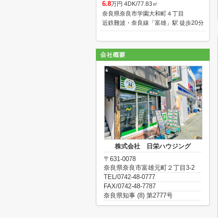
6.8
万円 4DK/77.83㎡
奈良県奈良市学園大和町４丁目
近鉄難波・奈良線「富雄」駅 徒歩20分
株式会社 日栄ハウジング
〒631-0078
奈良県奈良市富雄元町２丁目3-2
TEL/0742-48-0777
FAX/0742-48-7787
奈良県知事 (8) 第2777号