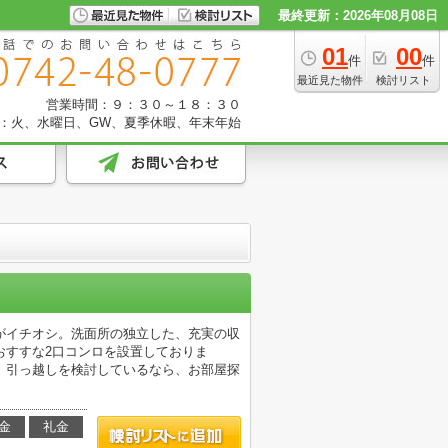
最終更新：2026年08月08日
01
00
件
件
最近見た物件
検討リスト
営業時間：９：３０～１８：３０
：火、水曜日、GW、夏季休暇、年末年始
がイチオシ。洗面所の独立した、充実の収
おすすな2口コンロを設置しておりま
。引っ越しを検討しているなら、お部屋探
金
礼金