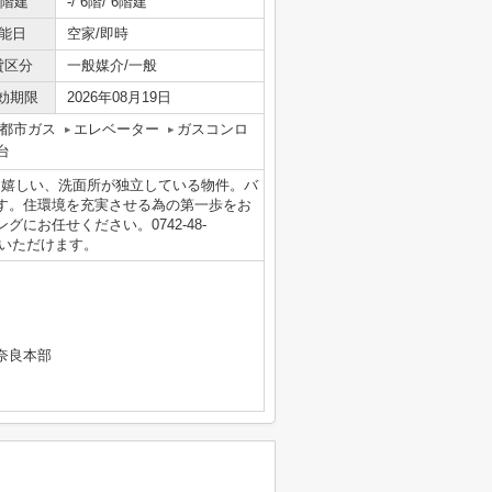
/階建
-/ 6階/ 6階建
能日
空家/即時
貸区分
一般媒介/一般
効期限
2026年08月19日
都市ガス
エレベーター
ガスコンロ
台
も嬉しい、洗面所が独立している物件。バ
す。住環境を充実させる為の第一歩をお
にお任せください。0742-48-
からご連絡いただけます。
奈良本部