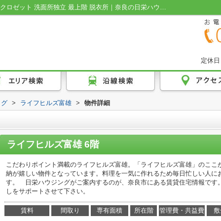
ライフヒルズ富雄の詳細ページ｜即入居可 クロゼット 洗面所独立 最上階 脱衣所｜奈良の日栄ハウジング
定休日
ログ
>
ライフヒルズ富雄
>
物件詳細
ライフヒルズ富雄 6階
こだわりポイント満載のライフヒルズ富雄。「ライフヒルズ富雄」のここ
納が嬉しい物件となっています。料理を一気に作れるため毎日忙しい人に
す。 日栄ハウジングがご案内するのが、奈良市にある賃貸住宅情報です
しをサポートさせて下さい。
賃料
間取り
専有面積
所在階
管理費・共益費
敷