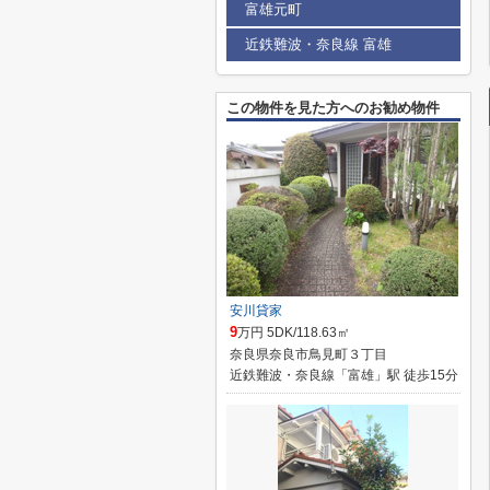
富雄元町
近鉄難波・奈良線 富雄
この物件を見た方へのお勧め物件
安川貸家
9
万円 5DK/118.63㎡
奈良県奈良市鳥見町３丁目
近鉄難波・奈良線「富雄」駅 徒歩15分