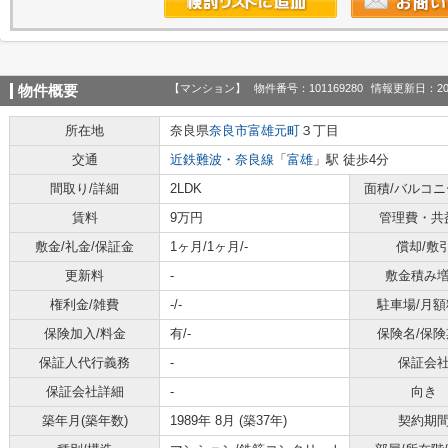
【マンション】
物件番号：101169280
情報更新日：20
物件概要
所在地
奈良県
奈良市
富雄元町
３丁目
交通
近鉄難波・奈良線
「
富雄
」駅 徒歩4分
間取り/詳細
2LDK
面積/バルコ
賃料
9万円
管理費・共
敷金/礼金/保証金
1ヶ月/1ヶ月/-
償却/敷
更新料
-
敷金積み
権利金/雑費
-/-
駐車場/月額
保険加入/料金
有/-
保険名/保険
保証人代行義務
-
保証会
保証会社詳細
-
向き
築年月(築年数)
1989年 8月 (築37年)
契約期