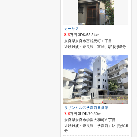
カーサ２
8.3
万円 3DK/63.34㎡
奈良県奈良市富雄元町１丁目
近鉄難波・奈良線「富雄」駅 徒歩5分
サザンヒルズ学園前５番館
7.8
万円 3LDK/70.50㎡
奈良県奈良市学園大和町６丁目
近鉄難波・奈良線「学園前」駅 徒歩16
分