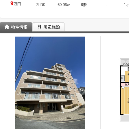
9
万円
2LDK
60.96㎡
6階
-
1