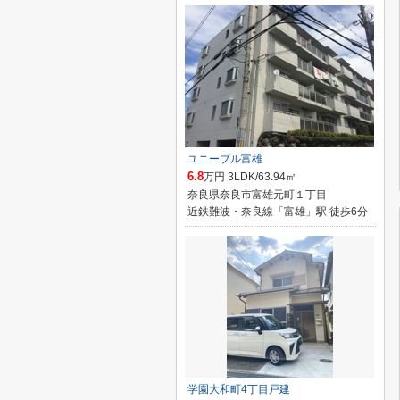
ユニーブル富雄
6.8
万円 3LDK/63.94㎡
奈良県奈良市富雄元町１丁目
近鉄難波・奈良線「富雄」駅 徒歩6分
学園大和町4丁目戸建