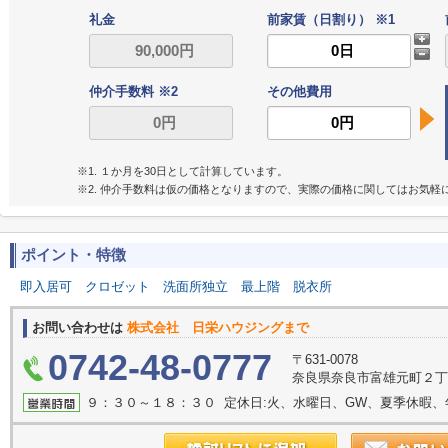
礼金
前家賃（日割り） ※1
仲介手数料 ※2
その他費用
※1. １か月を30日として計算しています。
※2. 仲介手数料は仮の価格となりますので、実際の価格に関してはお気軽
ポイント・特徴
即入居可
クロゼット
洗面所独立
最上階
脱衣所
お問い合わせは
株式会社 日栄ハウジングまで
0742-48-0777
〒631-0078
奈良県奈良市富雄元町２丁目
９：３０～１８：３０ 定休日:火、水曜日、GW、夏季休暇、