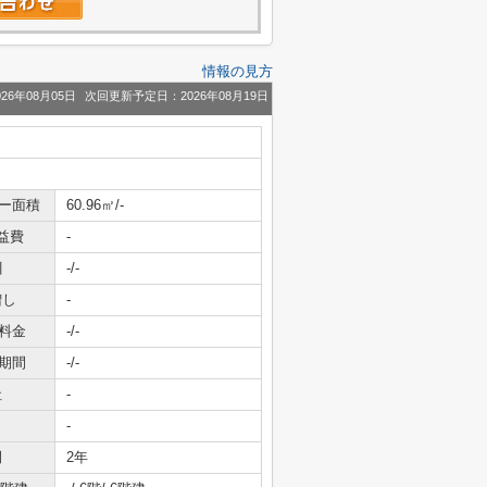
情報の見方
26年08月05日
次回更新予定日：2026年08月19日
ニー面積
60.96㎡/-
益費
-
引
-/-
増し
-
料金
-/-
期間
-/-
社
-
-
間
2年