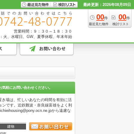
最終更新：2026年08月09日
00
00
件
件
最近見た物件
検討リスト
営業時間：９：３０～１８：３０
：火、水曜日、GW、夏季休暇、年末年始
お気軽にお問い合わせください。
置き場は、忙しいあなたの時間を有効に活
ョンです。近鉄難波・奈良線富雄をよく利
sing@pony.ocn.ne.jpから遠慮な
建物
40年