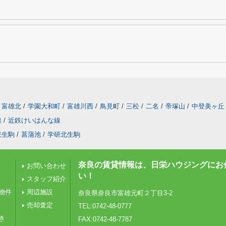
富雄北
/
学園大和町
/
富雄川西
/
鳥見町
/
三松
/
二名
/
帝塚山
/
中登美ヶ丘
線
/
近鉄けいはんな線
東生駒
/
菖蒲池
/
学研北生駒
奈良の賃貸情報は、日栄ハウジングにお
お問い合わせ
い！
スタッフ紹介
物件
周辺施設
奈良県奈良市富雄元町２丁目3-2
売却査定
TEL:0742-48-0777
き
FAX:0742-48-7787