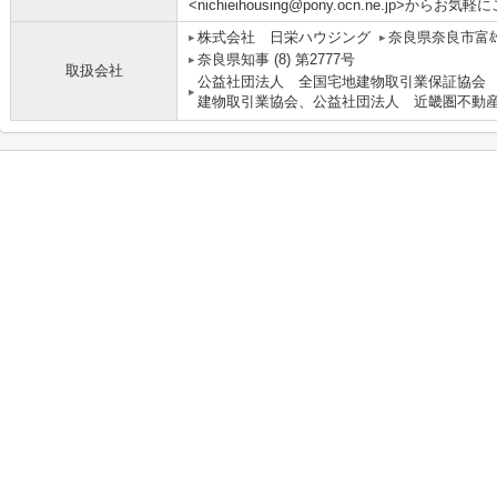
<nichieihousing@pony.ocn.ne.jp>から
株式会社 日栄ハウジング
奈良県奈良市富雄
奈良県知事 (8) 第2777号
取扱会社
公益社団法人 全国宅地建物取引業保証協会
建物取引業協会、公益社団法人 近畿圏不動