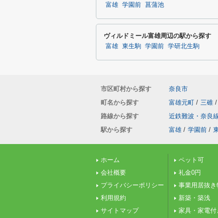
富雄
学園前
菖蒲池
ヴィルドミール富雄周辺の駅から探す
富雄
東生駒
学園前
学研北生駒
市区町村から探す
奈良市
町名から探す
富雄元町
/
三碓
/
路線から探す
近鉄難波・奈良
駅から探す
富雄
/
学園前
/
ホーム
ペット可
会社概要
礼金0円
プライバシーポリシー
事業用居抜き
利用規約
新築・築浅
サイトマップ
家具・家電付