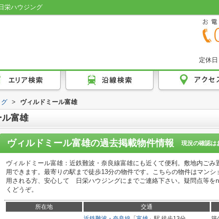
日栄ハウジング
定休日
ログ
>
ヴィルドミール富雄
ール富雄
ヴィルドミール富雄
の過去掲載物件情報
現況の確認は
ヴィルドミール富雄：近鉄難波・奈良線富雄にも近くて便利。敷地内ごみ
用できます。最寄りの駅まで徒歩13分の物件です。こちらの物件はマンシ
用される方、安心して 日栄ハウジングにまでご連絡下さい。疑問点等をnichieihou
くどうぞ。
所在地
交通
近鉄難波・奈良線
「
富雄
」駅 徒歩13分
築