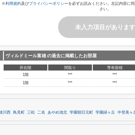
※
利用規約
及び
プライバシーポリシー
を必ずお読みください。左記内容に同
さい。
未入力項目がありま
ヴィルドミール富雄
の過去に掲載したお部屋
所在階
間取り
専有面積
1階
***
***
1階
***
***
雄川西
鳥見町
三松
二名
あやめ池北
学園朝日元町
学園緑ヶ丘
中登美ヶ