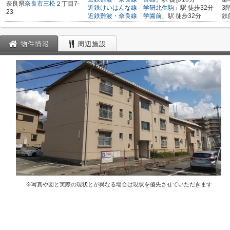
奈良県
奈良市
三松
２丁目7-
近鉄けいはんな線
「
学研北生駒
」駅 徒歩32分
3
23
近鉄難波・奈良線
「
学園前
」駅 徒歩32分
鉄
物件情報
周辺施設
※写真や図と実際の現状とが異なる場合は現状を優先させていただきます