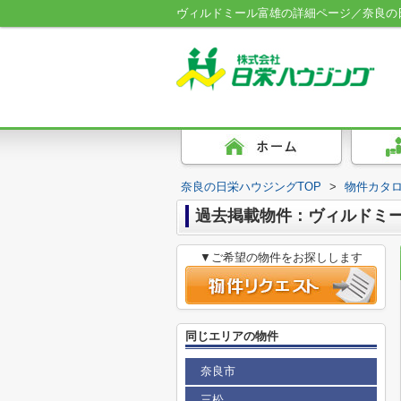
ヴィルドミール富雄の詳細ページ／奈良の
奈良の日栄ハウジングTOP
>
物件カタ
過去掲載物件：ヴィルドミ
▼ご希望の物件をお探しします
同じエリアの物件
奈良市
三松