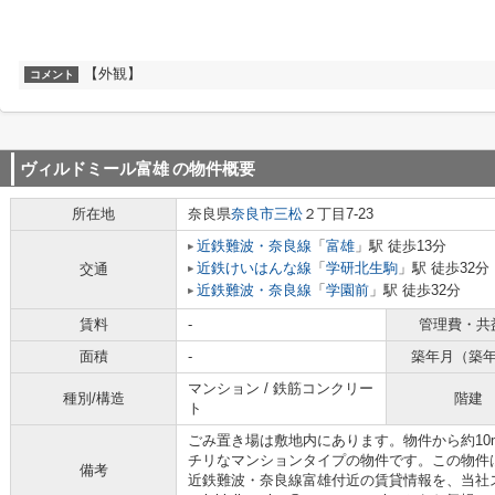
【外観】
コメント
ヴィルドミール富雄
の物件概要
所在地
奈良県
奈良市
三松
２丁目7-23
近鉄難波・奈良線
「
富雄
」駅 徒歩13分
近鉄けいはんな線
「
学研北生駒
」駅 徒歩32分
交通
近鉄難波・奈良線
「
学園前
」駅 徒歩32分
賃料
-
管理費・共
面積
-
築年月（築
マンション / 鉄筋コンクリー
種別/構造
階建
ト
ごみ置き場は敷地内にあります。物件から約1
チリなマンションタイプの物件です。この物件
備考
近鉄難波・奈良線富雄付近の賃貸情報を、当社