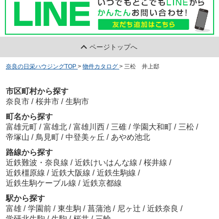
ページトップへ
奈良の日栄ハウジングTOP
>
物件カタログ
>
三松 井上邸
市区町村から探す
奈良市
/
桜井市
/
生駒市
町名から探す
富雄元町
/
富雄北
/
富雄川西
/
三碓
/
学園大和町
/
三松
/
帝塚山
/
鳥見町
/
中登美ヶ丘
/
あやめ池北
路線から探す
近鉄難波・奈良線
/
近鉄けいはんな線
/
桜井線
/
近鉄橿原線
/
近鉄大阪線
/
近鉄生駒線
/
近鉄生駒ケーブル線
/
近鉄京都線
駅から探す
富雄
/
学園前
/
東生駒
/
菖蒲池
/
尼ヶ辻
/
近鉄奈良
/
学研北生駒
/
生駒
/
桜井
/
三輪