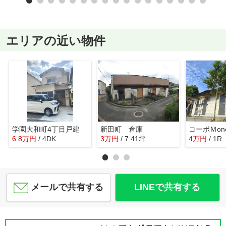
エリアの近い物件
学園大和町4丁目戸建
新田町 倉庫
コーポＭone(
6.8
万
円
/ 4DK
3
万
円
/ 7.41坪
4
万
円
/ 1R
メールで共有する
LINEで共有する