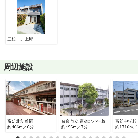
三松 井上邸
周辺施設
富雄北幼稚園
奈良市立 富雄北小学校
富雄中学校
約466m／6分
約496m／7分
約1716m／