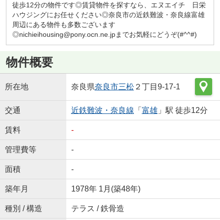
徒歩12分の物件です◎賃貸物件を探すなら、エヌエイチ 日栄
ハウジングにお任せください◎奈良市の近鉄難波・奈良線富雄
周辺にある物件も多数ございます
◎nichieihousing@pony.ocn.ne.jpまでお気軽にどうぞ(#^^#)
物件概要
所在地
奈良県
奈良市
三松
２丁目9-17-1
交通
近鉄難波・奈良線
「
富雄
」駅 徒歩12分
賃料
-
管理費等
-
面積
-
築年月
1978年 1月(築48年)
種別 / 構造
テラス / 鉄骨造