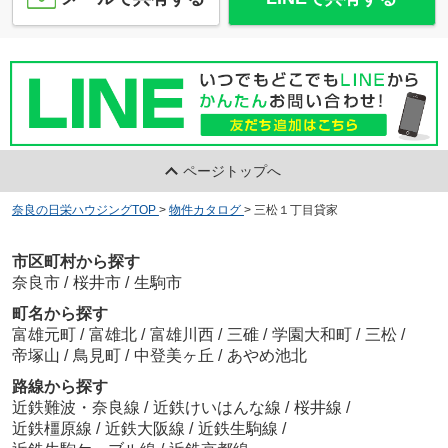
ページトップへ
奈良の日栄ハウジングTOP
>
物件カタログ
>
三松１丁目貸家
市区町村から探す
奈良市
/
桜井市
/
生駒市
町名から探す
富雄元町
/
富雄北
/
富雄川西
/
三碓
/
学園大和町
/
三松
/
帝塚山
/
鳥見町
/
中登美ヶ丘
/
あやめ池北
路線から探す
近鉄難波・奈良線
/
近鉄けいはんな線
/
桜井線
/
近鉄橿原線
/
近鉄大阪線
/
近鉄生駒線
/