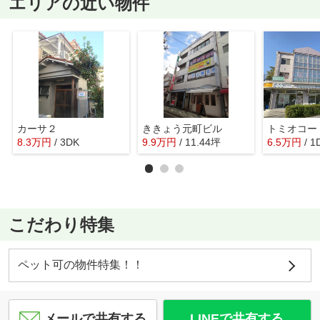
エリアの近い物件
カーサ２
ききょう元町ビル
トミオコー
8.3
万
円
/ 3DK
9.9
万
円
/ 11.44坪
6.5
万
円
/ 1
こだわり特集
ペット可の物件特集！！
メールで共有する
LINEで共有する