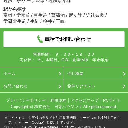
近鉄生駒ケーブル線
/
近鉄京都線
駅から探す
富雄
/
学園前
/
東生駒
/
菖蒲池
/
尼ヶ辻
/
近鉄奈良
/
学研北生駒
/
生駒
/
桜井
/
三輪
電話でお問い合わせ
営業時間：
９：３０～１８：３０
定休日：
火、水曜日、GW、夏季休暇、年末年始
ホーム
会社概要
お問い合わせ
物件リクエスト
プライバシーポリシー
利用規約
アクセスマップ
PCサイト
Copyright(c) 株式会社 日栄ハウジング All rights reserved.
当サイトでは、お客様の当サイト利用状況把握、サービス向上検討を目的と
して、クッキー（Cookie）を使用しています。
詳しくは、当社の
「Cookieの取扱いについて」
をご確認ください。