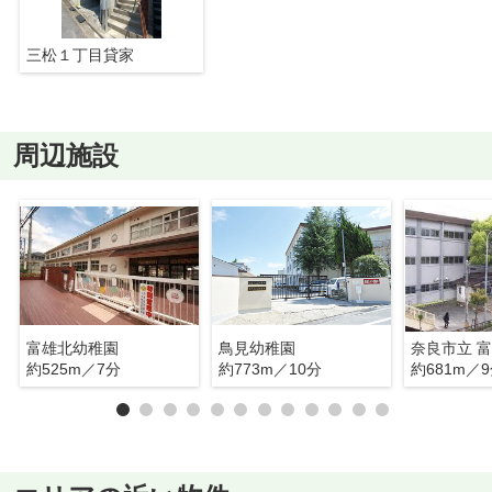
三松１丁目貸家
周辺施設
富雄北幼稚園
鳥見幼稚園
奈良市立 
約525m／7分
約773m／10分
約681m／