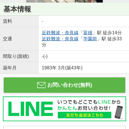
基本情報
賃料
-
近鉄難波・奈良線
「
富雄
」駅 徒歩14分
交通
近鉄難波・奈良線
「
学園前
」駅 徒歩33
分
間取り(面積)
-(-)
築年月
1983年 3月(築43年)
お問い合わせ(無料)