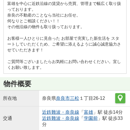
富雄を中心に近鉄沿線の賃貸から売買、管理まで幅広く取り扱
っております。
奈良の不動産のことなら当社にお任せ。
何なりとご相談ください！！
その他沿線の物件も取り扱っております。
お客様一人ひとりに見合った お部屋で充実した新生活を スタ
ートしていただくため、ご希望に添えるように誠心誠意協力さ
せていただきます！
ご質問等ございましたらお気軽にお問い合わせください。宜し
くお願い致します。
物件概要
所在地
奈良県
奈良市
三松
１丁目26-12
近鉄難波・奈良線
「
富雄
」駅 徒歩14分
交通
近鉄難波・奈良線
「
学園前
」駅 徒歩33
分