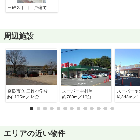
三碓３丁目 戸建て
周辺施設
奈良市立 三碓小学校
スーパー中村屋
スーパーヤ
約1105m／14分
約780m／10分
約848m／1
エリアの近い物件