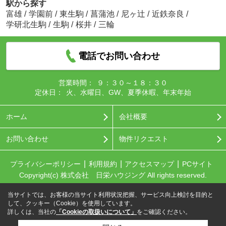
駅から探す
富雄
/
学園前
/
東生駒
/
菖蒲池
/
尼ヶ辻
/
近鉄奈良
/
学研北生駒
/
生駒
/
桜井
/
三輪
電話でお問い合わせ
営業時間：
９：３０～１８：３０
定休日：
火、水曜日、GW、夏季休暇、年末年始
ホーム
会社概要
お問い合わせ
物件リクエスト
プライバシーポリシー
利用規約
アクセスマップ
PCサイト
Copyright(c) 株式会社 日栄ハウジング All rights reserved.
当サイトでは、お客様の当サイト利用状況把握、サービス向上検討を目的と
して、クッキー（Cookie）を使用しています。
詳しくは、当社の
「Cookieの取扱いについて」
をご確認ください。