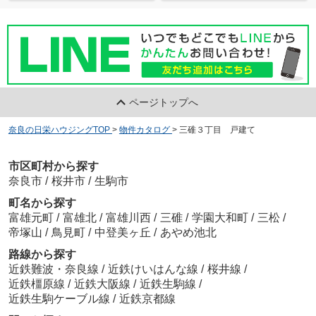
ページトップへ
奈良の日栄ハウジングTOP
>
物件カタログ
>
三碓３丁目 戸建て
市区町村から探す
奈良市
/
桜井市
/
生駒市
町名から探す
富雄元町
/
富雄北
/
富雄川西
/
三碓
/
学園大和町
/
三松
/
帝塚山
/
鳥見町
/
中登美ヶ丘
/
あやめ池北
路線から探す
近鉄難波・奈良線
/
近鉄けいはんな線
/
桜井線
/
近鉄橿原線
/
近鉄大阪線
/
近鉄生駒線
/
近鉄生駒ケーブル線
/
近鉄京都線