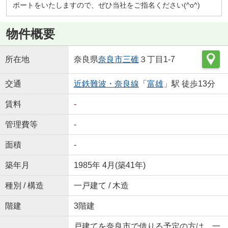
ポートをいたしますので、ぜひ当社をご指名ください(^o^)
物件概要
所在地
奈良県
奈良市
三碓
３丁目1-7
交通
近鉄難波・奈良線
「
富雄
」駅 徒歩13分
賃料
-
管理費等
-
面積
-
築年月
1985年 4月(築41年)
種別 / 構造
一戸建て / 木造
階建
3階建
戸建てを奈良市で借りる予定の方は、一