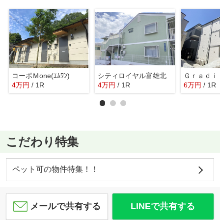
コーポＭone(ｴﾑﾜﾝ)
シティロイヤル富雄北
4
万
円
/ 1R
4
万
円
/ 1R
6
万
円
/ 1R
こだわり特集
ペット可の物件特集！！
メールで共有する
LINEで共有する