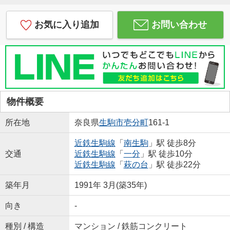
お気に入り追加
お問い合わせ
物件概要
所在地
奈良県
生駒市
壱分町
161-1
近鉄生駒線
「
南生駒
」駅 徒歩8分
交通
近鉄生駒線
「
一分
」駅 徒歩10分
近鉄生駒線
「
萩の台
」駅 徒歩22分
築年月
1991年 3月(築35年)
向き
-
種別 / 構造
マンション / 鉄筋コンクリート