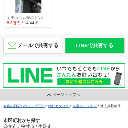
ナチュラル第二ビル
8.8
万
円
/ 14.44坪
メールで共有する
LINEで共有する
ページトップへ
奈良の日栄ハウジングTOP
>
物件カタログ
>
友喜マンション
>
過去掲載物件
市区町村から探す
奈良市
/
桜井市
/
生駒市