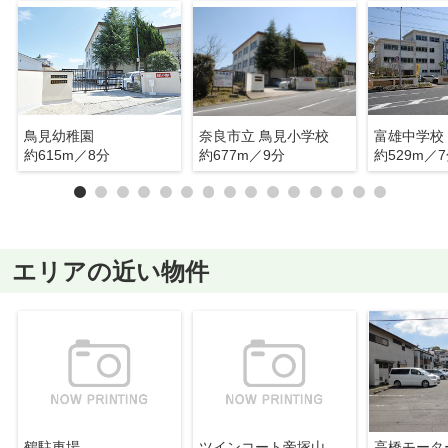
鳥見幼稚園
奈良市立 鳥見小学校
富雄中学校
約615m／8分
約677m／9分
約529m／
エリアの近い物件
鶴駐車場
ツインコート帝塚山 駐車場
高橋モータ