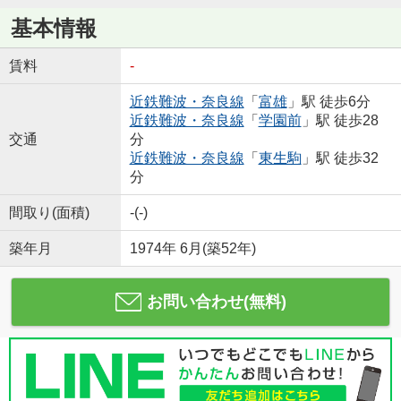
基本情報
賃料
-
近鉄難波・奈良線
「
富雄
」駅 徒歩6分
近鉄難波・奈良線
「
学園前
」駅 徒歩28
交通
分
近鉄難波・奈良線
「
東生駒
」駅 徒歩32
分
間取り(面積)
-(-)
築年月
1974年 6月(築52年)
お問い合わせ(無料)