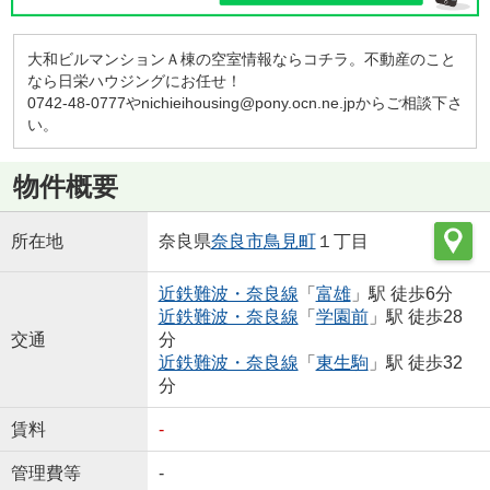
大和ビルマンションＡ棟の空室情報ならコチラ。不動産のこと
なら日栄ハウジングにお任せ！
0742-48-0777やnichieihousing@pony.ocn.ne.jpからご相談下さ
い。
物件概要
所在地
奈良県
奈良市
鳥見町
１丁目
近鉄難波・奈良線
「
富雄
」駅 徒歩6分
近鉄難波・奈良線
「
学園前
」駅 徒歩28
交通
分
近鉄難波・奈良線
「
東生駒
」駅 徒歩32
分
賃料
-
管理費等
-