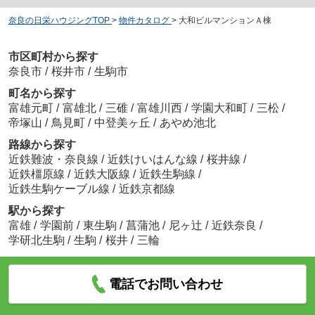
奈良の日栄ハウジングTOP
>
物件カタログ
>
大和ビルマンションＡ棟
市区町村から探す
奈良市
/
桜井市
/
生駒市
町名から探す
富雄元町
/
富雄北
/
三碓
/
富雄川西
/
学園大和町
/
三松
/
帝塚山
/
鳥見町
/
中登美ヶ丘
/
あやめ池北
路線から探す
近鉄難波・奈良線
/
近鉄けいはんな線
/
桜井線
/
近鉄橿原線
/
近鉄大阪線
/
近鉄生駒線
/
近鉄生駒ケーブル線
/
近鉄京都線
駅から探す
富雄
/
学園前
/
東生駒
/
菖蒲池
/
尼ヶ辻
/
近鉄奈良
/
学研北生駒
/
生駒
/
桜井
/
三輪
電話でお問い合わせ