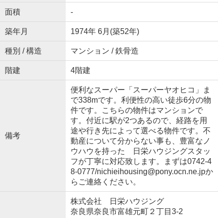
面積
-
築年月
1974年 6月(築52年)
種別 / 構造
マンション / 鉄骨造
階建
4階建
便利なスーパー「スーパーヤオヒコ」ま
で338mです。利便性の高い徒歩6分の物
件です。こちらの物件はマンションで
す。付近に駅が2つあるので、経路を用
途や行き先によって選べる物件です。不
備考
動産について分からない事も、豊富なノ
ウハウを持った 日栄ハウジングスタッ
フが丁寧に対応致します。まずは0742-4
8-0777/nichieihousing@pony.ocn.ne.jpか
らご連絡ください。
株式会社 日栄ハウジング
奈良県奈良市富雄元町２丁目3-2