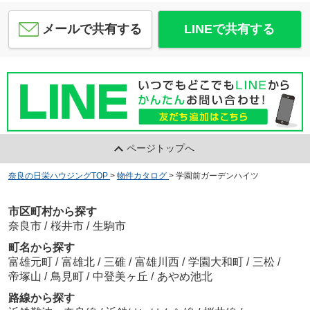
メールで共有する
LINEで共有する
ページトップへ
奈良の日栄ハウジングTOP
>
物件カタログ
>
学園前ガーデンハイツ
市区町村から探す
奈良市
/
桜井市
/
生駒市
町名から探す
富雄元町
/
富雄北
/
三碓
/
富雄川西
/
学園大和町
/
三松
/
帝塚山
/
鳥見町
/
中登美ヶ丘
/
あやめ池北
路線から探す