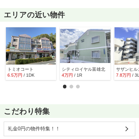
エリアの近い物件
トミオコート
シティロイヤル富雄北
6.5
万
円
/ 1DK
4
万
円
/ 1R
7.8
万
円
/ 3
こだわり特集
礼金0円の物件特集！！