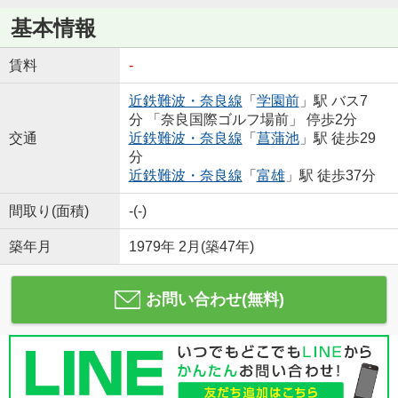
基本情報
賃料
-
近鉄難波・奈良線
「
学園前
」駅 バス7
分 「奈良国際ゴルフ場前」 停歩2分
交通
近鉄難波・奈良線
「
菖蒲池
」駅 徒歩29
分
近鉄難波・奈良線
「
富雄
」駅 徒歩37分
間取り(面積)
-(-)
築年月
1979年 2月(築47年)
お問い合わせ(無料)