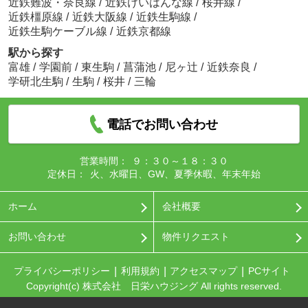
近鉄難波・奈良線
/
近鉄けいはんな線
/
桜井線
/
近鉄橿原線
/
近鉄大阪線
/
近鉄生駒線
/
近鉄生駒ケーブル線
/
近鉄京都線
駅から探す
富雄
/
学園前
/
東生駒
/
菖蒲池
/
尼ヶ辻
/
近鉄奈良
/
学研北生駒
/
生駒
/
桜井
/
三輪
電話でお問い合わせ
営業時間：
９：３０～１８：３０
定休日：
火、水曜日、GW、夏季休暇、年末年始
ホーム
会社概要
お問い合わせ
物件リクエスト
プライバシーポリシー
利用規約
アクセスマップ
PCサイト
Copyright(c) 株式会社 日栄ハウジング All rights reserved.