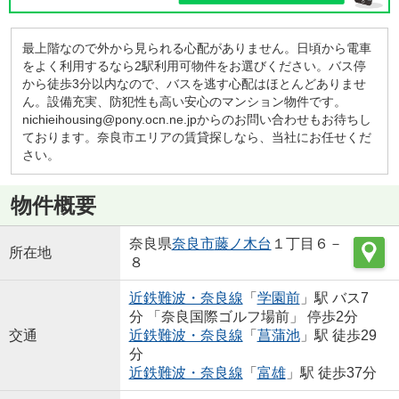
最上階なので外から見られる心配がありません。日頃から電車
をよく利用するなら2駅利用可物件をお選びください。バス停
から徒歩3分以内なので、バスを逃す心配はほとんどありませ
ん。設備充実、防犯性も高い安心のマンション物件です。
nichieihousing@pony.ocn.ne.jpからのお問い合わせもお待ちし
ております。奈良市エリアの賃貸探しなら、当社にお任せくだ
さい。
物件概要
奈良県
奈良市
藤ノ木台
１丁目６－
所在地
８
近鉄難波・奈良線
「
学園前
」駅 バス7
分 「奈良国際ゴルフ場前」 停歩2分
交通
近鉄難波・奈良線
「
菖蒲池
」駅 徒歩29
分
近鉄難波・奈良線
「
富雄
」駅 徒歩37分