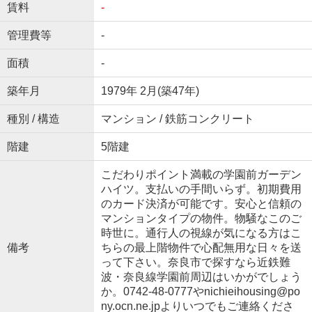
賃料
-
管理費等
-
面積
-
築年月
1979年 2月(築47年)
種別 / 構造
マンション / 鉄筋コンクリート
階建
5階建
こだわりポイント満載の学園前ガーデン
ハイツ。支払いの手間いらず。初期費用
のカード決済が可能です。安心と信頼の
マンションタイプの物件。物騒なこのご
時世に。通行人の視線が気になる方はこ
備考
ちらの最上階物件で心配無用な日々を送
って下さい。奈良市で探すなら近鉄難
波・奈良線学園前周辺はいかがでしょう
か。0742-48-0777やnichieihousing@po
ny.ocn.ne.jpよりいつでもご連絡くださ