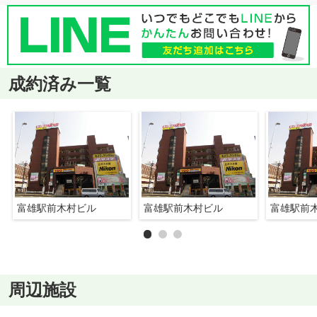
成約済み一覧
富雄駅前木村ビル
富雄駅前木村ビル
富雄駅前
周辺施設