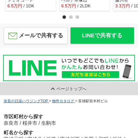
6.5
万
円
/ 1DK
6.5
万
円
/ 2LDK
3.3
万
円
/ 1
メールで共有する
LINEで共有する
ページトップへ
奈良の日栄ハウジングTOP
>
物件カタログ
>
富雄駅前木村ビル
市区町村から探す
奈良市
/
桜井市
/
生駒市
町名から探す