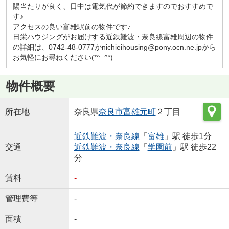
陽当たりが良く、日中は電気代が節約できますのでおすすめで
す♪
アクセスの良い富雄駅前の物件です♪
日栄ハウジングがお届けする近鉄難波・奈良線富雄周辺の物件
の詳細は、0742-48-0777かnichieihousing@pony.ocn.ne.jpから
お気軽にお尋ねください(*^_^*)
物件概要
所在地
奈良県
奈良市
富雄元町
２丁目
近鉄難波・奈良線
「
富雄
」駅 徒歩1分
交通
近鉄難波・奈良線
「
学園前
」駅 徒歩22
分
賃料
-
管理費等
-
面積
-