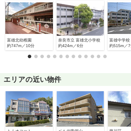
富雄北幼稚園
奈良市立 富雄北小学校
富雄中学校
約747m／10分
約424m／6分
約515m／
エリアの近い物件
トミオコート
ベルデ帝塚山
藤川荘