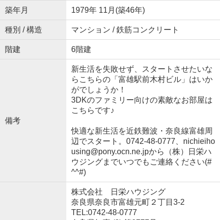
築年月
1979年 11月(築46年)
種別 / 構造
マンション / 鉄筋コンクリート
階建
6階建
新生活を失敗せず、スタートさせたいな
らこちらの「富雄駅前木村ビル」はいか
がでしょうか！
3DKのファミリー向けの素敵なお部屋は
こちらです♪
備考
快適な新生活を近鉄難波・奈良線富雄周
辺でスタート。0742-48-0777、nichieiho
using@pony.ocn.ne.jpから（株）日栄ハ
ウジングまでいつでもご連絡ください(#
^^#)
株式会社 日栄ハウジング
奈良県奈良市富雄元町２丁目3-2
TEL:0742-48-0777