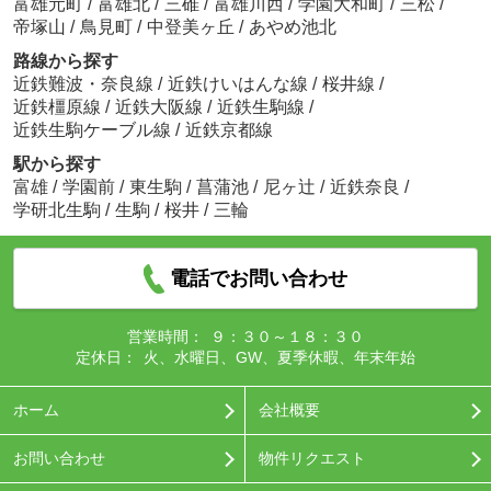
富雄元町
/
富雄北
/
三碓
/
富雄川西
/
学園大和町
/
三松
/
帝塚山
/
鳥見町
/
中登美ヶ丘
/
あやめ池北
路線から探す
近鉄難波・奈良線
/
近鉄けいはんな線
/
桜井線
/
近鉄橿原線
/
近鉄大阪線
/
近鉄生駒線
/
近鉄生駒ケーブル線
/
近鉄京都線
駅から探す
富雄
/
学園前
/
東生駒
/
菖蒲池
/
尼ヶ辻
/
近鉄奈良
/
学研北生駒
/
生駒
/
桜井
/
三輪
電話でお問い合わせ
営業時間：
９：３０～１８：３０
定休日：
火、水曜日、GW、夏季休暇、年末年始
ホーム
会社概要
お問い合わせ
物件リクエスト