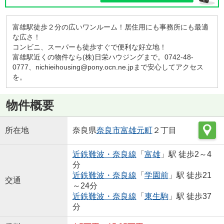
富雄駅徒歩２分の広いワンルーム！居住用にも事務所にも最適
な広さ！
コンビニ、スーパーも徒歩すぐで便利な好立地！
富雄駅近くの物件なら(株)日栄ハウジングまで。0742-48-
0777、nichieihousing@pony.ocn.ne.jpまで安心してアクセス
を。
物件概要
所在地
奈良県
奈良市
富雄元町
２丁目
近鉄難波・奈良線
「
富雄
」駅 徒歩2～4
分
近鉄難波・奈良線
「
学園前
」駅 徒歩21
交通
～24分
近鉄難波・奈良線
「
東生駒
」駅 徒歩37
分