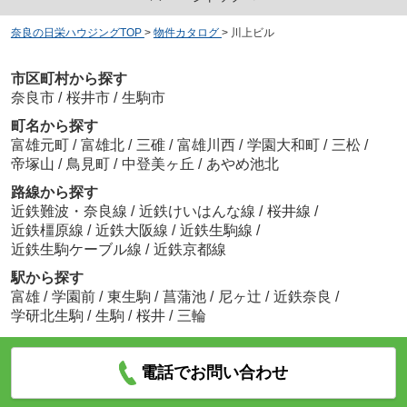
奈良の日栄ハウジングTOP
>
物件カタログ
>
川上ビル
市区町村から探す
奈良市
/
桜井市
/
生駒市
町名から探す
富雄元町
/
富雄北
/
三碓
/
富雄川西
/
学園大和町
/
三松
/
帝塚山
/
鳥見町
/
中登美ヶ丘
/
あやめ池北
路線から探す
近鉄難波・奈良線
/
近鉄けいはんな線
/
桜井線
/
近鉄橿原線
/
近鉄大阪線
/
近鉄生駒線
/
近鉄生駒ケーブル線
/
近鉄京都線
駅から探す
富雄
/
学園前
/
東生駒
/
菖蒲池
/
尼ヶ辻
/
近鉄奈良
/
学研北生駒
/
生駒
/
桜井
/
三輪
電話でお問い合わせ