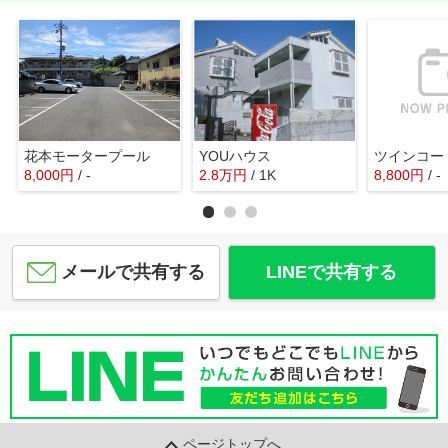
花本モータープール
YOUハウス
8,000
円
/ -
2.8
万
円
/ 1K
8,800
円
/ -
メールで共有する
LINEで共有する
ページトップへ