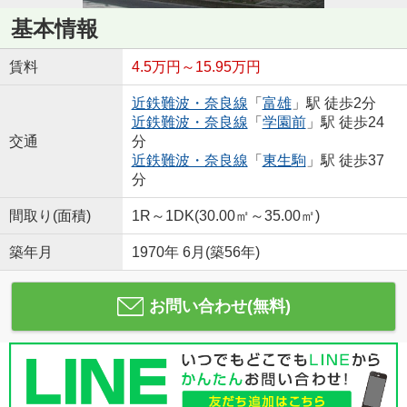
基本情報
賃料
4.5万円～15.95万円
近鉄難波・奈良線
「
富雄
」駅 徒歩2分
近鉄難波・奈良線
「
学園前
」駅 徒歩24
交通
分
近鉄難波・奈良線
「
東生駒
」駅 徒歩37
分
間取り(面積)
1R～1DK(30.00㎡～35.00㎡)
築年月
1970年 6月(築56年)
お問い合わせ(無料)