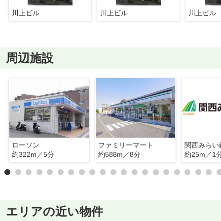
川上ビル
川上ビル
川上ビル
周辺施設
ローソン
ファミリーマート
約322m／5分
約588m／8分
約25m／1
エリアの近い物件