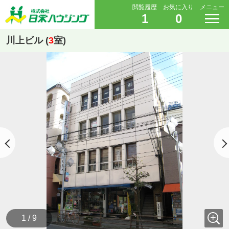
閲覧履歴
お気に入り
メニュー
1
0
川上ビル (
3
室)
1 / 9