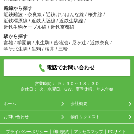
路線から探す
近鉄難波・奈良線
/
近鉄けいはんな線
/
桜井線
/
近鉄橿原線
/
近鉄大阪線
/
近鉄生駒線
/
近鉄生駒ケーブル線
/
近鉄京都線
駅から探す
富雄
/
学園前
/
東生駒
/
菖蒲池
/
尼ヶ辻
/
近鉄奈良
/
学研北生駒
/
生駒
/
桜井
/
三輪
電話でお問い合わせ
営業時間：
９：３０～１８：３０
定休日：
火、水曜日、GW、夏季休暇、年末年始
ホーム
会社概要
お問い合わせ
物件リクエスト
プライバシーポリシー
利用規約
アクセスマップ
PCサイト