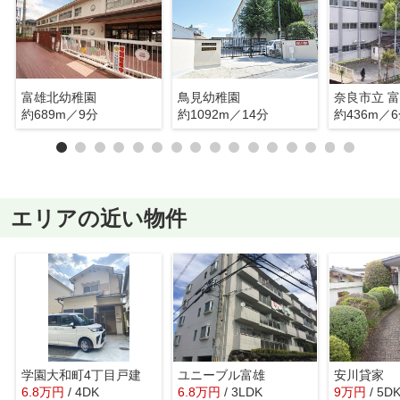
富雄北幼稚園
鳥見幼稚園
奈良市立 
約689m／9分
約1092m／14分
約436m／
エリアの近い物件
学園大和町4丁目戸建
ユニーブル富雄
安川貸家
6.8
万
円
/ 4DK
6.8
万
円
/ 3LDK
9
万
円
/ 5D