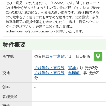
ぜひ一度見ていただきたい、「CASA2」です。近くにはローソ
ン(徒歩4分)がありちょっとした買い物に便利です。駅まで徒歩
2分の立地が魅力的な、利便性の高い物件です。2駅利用できる
ので電車をよく使う方におすすめな物件です。近鉄難波・奈良
線富雄周辺の賃貸情報をお求めでしたら、当社 日栄ハウジン
グへご連絡下さい。戸建てに関するご質問は、
nichieihousing@pony.ocn.ne.jpへお願いいたします。
物件概要
所在地
奈良県
奈良市
富雄北
１丁目1-8-西
近鉄難波・奈良線
「
富雄
」駅 徒歩2分
交通
近鉄難波・奈良線
「
学園前
」駅 徒歩21
分
賃料
-
管理費等
-