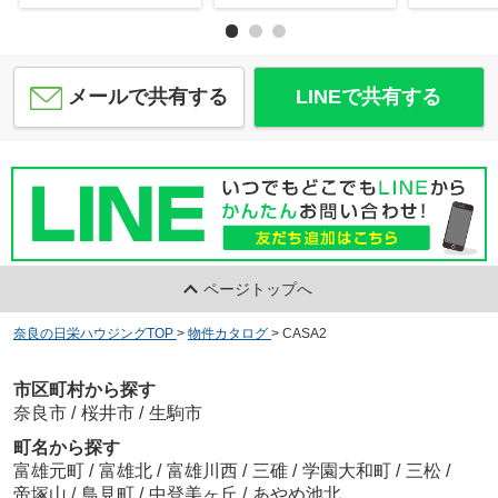
メールで共有する
LINEで共有する
ページトップへ
奈良の日栄ハウジングTOP
>
物件カタログ
>
CASA2
市区町村から探す
奈良市
/
桜井市
/
生駒市
町名から探す
富雄元町
/
富雄北
/
富雄川西
/
三碓
/
学園大和町
/
三松
/
帝塚山
/
鳥見町
/
中登美ヶ丘
/
あやめ池北