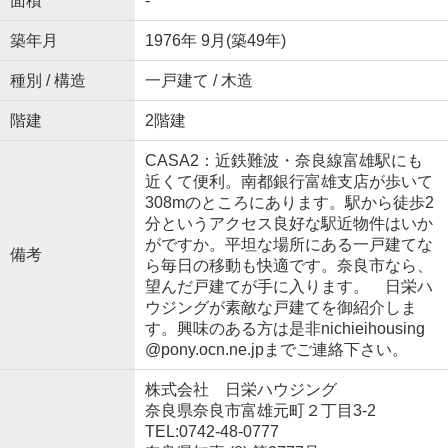
面積
-
築年月
1976年 9月(築49年)
種別 / 構造
一戸建て / 木造
階建
2階建
CASA2：近鉄難波・奈良線富雄駅にも
近くて便利。南都銀行富雄支店が歩いて
308mのところにあります。駅から徒歩2
分というアクセス良好な駅近物件はいか
がですか。平坦な場所にある一戸建てな
備考
ら毎日の移動も快適です。奈良市なら、
望んだ戸建てが手に入ります。 日栄ハ
ウジングが素敵な戸建てを御紹介しま
す。興味のある方は是非nichieihousing
@pony.ocn.ne.jpまでご連絡下さい。
株式会社 日栄ハウジング
奈良県奈良市富雄元町２丁目3-2
TEL:0742-48-0777