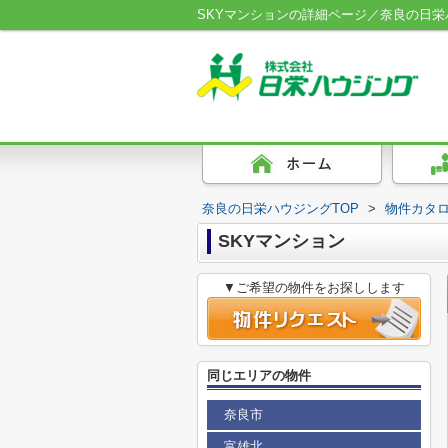
SKYマンションの詳細ページ／奈良の日栄
奈良の日栄ハウジングTOP
>
物件カタ
SKYマンション
▼ご希望の物件をお探しします
同じエリアの物件
奈良市
富雄北