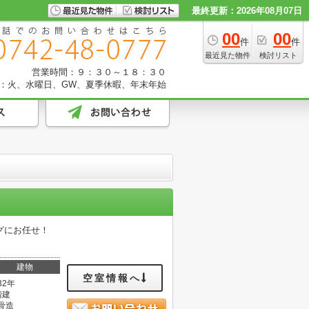
最終更新：2026年08月07日
00
00
件
件
最近見た物件
検討リスト
営業時間：９：３０～１８：３０
：火、水曜日、GW、夏季休暇、年末年始
グにお任せ！
建物
空室情報へ
32年
階建
骨造