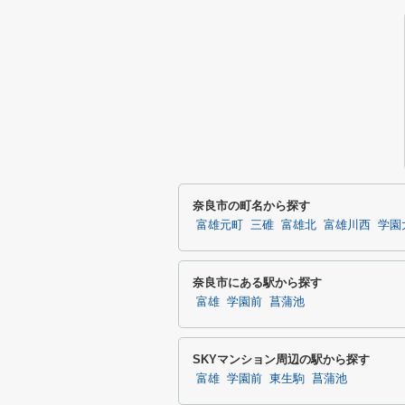
奈良市の町名から探す
富雄元町
三碓
富雄北
富雄川西
学園
奈良市にある駅から探す
富雄
学園前
菖蒲池
SKYマンション周辺の駅から探す
富雄
学園前
東生駒
菖蒲池