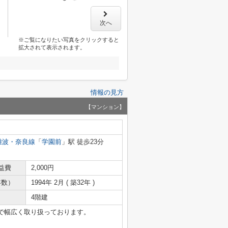
次へ
※ご覧になりたい写真をクリックすると
拡大されて表示されます。
情報の見方
【マンション】
難波・奈良線
「
学園前
」駅 徒歩23分
益費
2,000円
年数）
1994年 2月 ( 築32年 )
4階建
で幅広く取り扱っております。