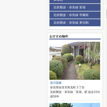
近鉄難波・奈良線 富雄
近鉄難波・奈良線 学園前
近鉄難波・奈良線 東生駒
おすすめ物件
安川貸家
奈良県奈良市鳥見町３丁目
近鉄難波・奈良線「富雄」駅 徒歩15分
築58年