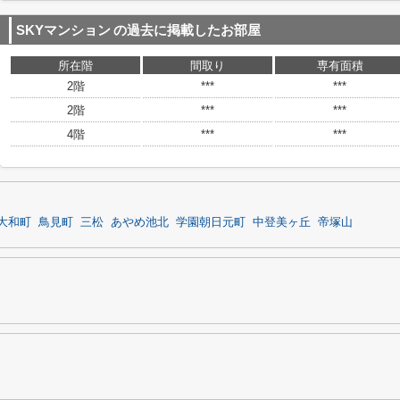
SKYマンション
の過去に掲載したお部屋
所在階
間取り
専有面積
2階
***
***
2階
***
***
4階
***
***
大和町
鳥見町
三松
あやめ池北
学園朝日元町
中登美ヶ丘
帝塚山