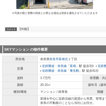
※写真や図と実際の現状とが異なる場合は現状を優先させていただきます
【外観】
コメント
SKYマンション
の物件概要
所在地
奈良県
奈良市
富雄北
１丁目
近鉄難波・奈良線
「
富雄
」駅 徒歩3分
近鉄
交通
近鉄難波・奈良線
「
東生駒
」駅 徒歩41分
賃料
3.7万円
管理費・共
面積
20.15㎡
築年月（築
種別/構造
マンション / 鉄骨造
階建
富雄を中心に近鉄沿線の賃貸から売買、管理ま
奈良の不動産のことなら当社にお任せ。