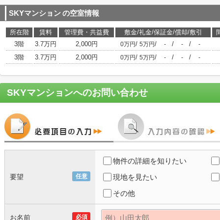
SKYマンション
の空室情報
所在階
賃料
管理費・共益費
敷金/礼金/保証金/償却/敷引
3階
3.7万円
2,000円
/
/
/
/
0万円
5万円
-
-
-
3階
3.7万円
2,000円
/
/
/
/
0万円
5万円
-
-
-
SKYマンション
へのお問い合わせ
物件の詳細を知りたい
要望
任意
現地を見たい
その他
お名前
必須