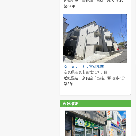
近鉄難波・奈良線「富雄」駅 徒歩2分
築37年
Ｇｒａｄｉｔｏ富雄駅前
奈良県奈良市富雄北１丁目
近鉄難波・奈良線「富雄」駅 徒歩3分
築2年