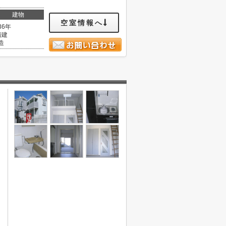
建物
空室情報へ
36年
階建
造