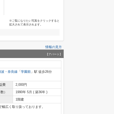
※ご覧になりたい写真をクリックすると
拡大されて表示されます。
情報の見方
【アパート】
難波・奈良線
「
学園前
」駅 徒歩26分
益費
2,000円
年数）
1990年 5月 ( 築36年 )
1階建
で幅広く取り扱っております。