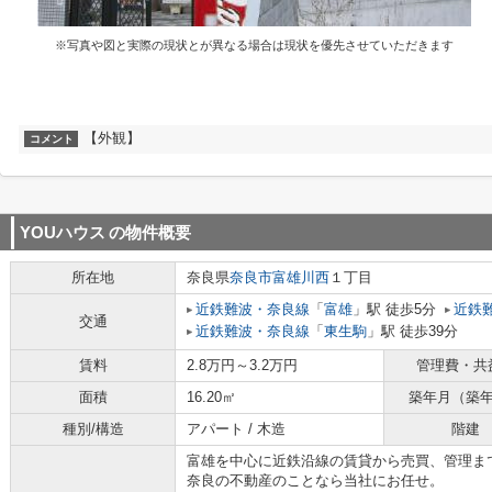
※写真や図と実際の現状とが異なる場合は現状を優先させていただきます
【外観】
コメント
YOUハウス
の物件概要
所在地
奈良県
奈良市
富雄川西
１丁目
近鉄難波・奈良線
「
富雄
」駅 徒歩5分
近鉄
交通
近鉄難波・奈良線
「
東生駒
」駅 徒歩39分
賃料
2.8万円～3.2万円
管理費・共
面積
16.20㎡
築年月（築
種別/構造
アパート / 木造
階建
富雄を中心に近鉄沿線の賃貸から売買、管理ま
奈良の不動産のことなら当社にお任せ。