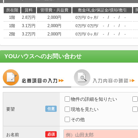
所在階
賃料
管理費・共益費
敷金/礼金/保証金/償却/敷引
1階
2.8万円
2,000円
/
/
/
/
0万円
0ヶ月
-
-
-
1階
3.1万円
2,000円
/
/
/
/
0万円
0万円
-
-
-
2階
3.2万円
2,000円
/
/
/
/
0万円
0ヶ月
-
-
-
YOUハウス
へのお問い合わせ
物件の詳細を知りたい
要望
任意
現地を見たい
その他
お名前
必須