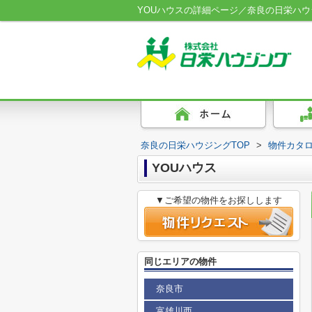
YOUハウスの詳細ページ／奈良の日栄ハウ
奈良の日栄ハウジングTOP
>
物件カタ
YOUハウス
▼ご希望の物件をお探しします
同じエリアの物件
奈良市
富雄川西