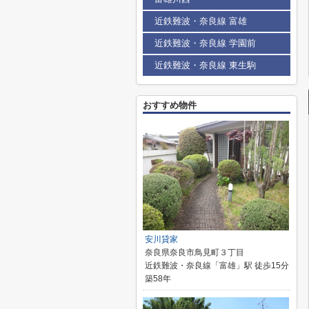
近鉄難波・奈良線 富雄
近鉄難波・奈良線 学園前
近鉄難波・奈良線 東生駒
おすすめ物件
安川貸家
奈良県奈良市鳥見町３丁目
近鉄難波・奈良線「富雄」駅 徒歩15分
築58年