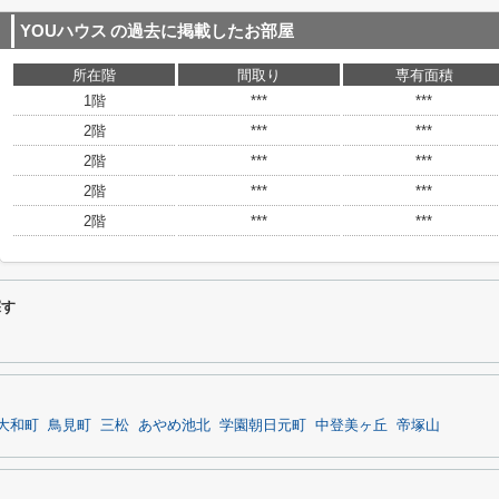
YOUハウス
の過去に掲載したお部屋
所在階
間取り
専有面積
1階
***
***
2階
***
***
2階
***
***
2階
***
***
2階
***
***
探す
大和町
鳥見町
三松
あやめ池北
学園朝日元町
中登美ヶ丘
帝塚山