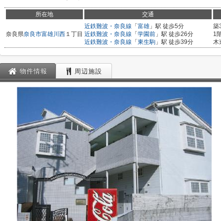
所在地
交通
近鉄難波・奈良線
「
富雄
」駅 徒歩5分
築
奈良県
奈良市
富雄川西
１丁目
近鉄難波・奈良線
「
学園前
」駅 徒歩26分
1
近鉄難波・奈良線
「
東生駒
」駅 徒歩39分
木
物件情報
周辺施設