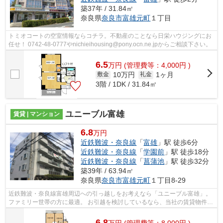
築37年 / 31.84㎡
奈良県
奈良市
富雄元町
１丁目
トミオコートの空室情報ならコチラ。不動産のことなら日栄ハウジングにお
任せ！ 0742-48-0777やnichieihousing@pony.ocn.ne.jpからご相談下さい。
6.5
万
円
(管理費等：4,000円 )
10万円
1ヶ月
敷金
礼金
3階 / 1DK / 31.84㎡
ユニーブル富雄
賃貸 | マンション
6.8
万円
近鉄難波・奈良線
「
富雄
」駅 徒歩6分
近鉄難波・奈良線
「
学園前
」駅 徒歩18分
近鉄難波・奈良線
「
菖蒲池
」駅 徒歩32分
築39年 / 63.94㎡
奈良県
奈良市
富雄元町
１丁目8-29
近鉄難波・奈良線富雄周辺への引っ越しをお考えなら「ユニーブル富雄」。
ファミリー世帯の方に最適。 お引越を検討しているなら、当社の賃貸物件は
いかがでしょうか。当社は地域に特...
6.8
万
円
(管理費等：8,000円 )