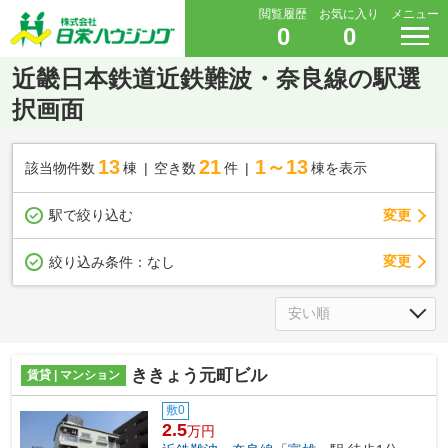
閲覧履歴
お気に入り
メニュー
0
0
近畿日本鉄道近鉄難波・奈良線の駅選
択画面
13
21
1～13
該当物件数
棟
空き数
件
棟を表示
駅で絞り込む
変更
変更
絞り込み条件：
なし
ききょう元町ビル
賃貸 | マンション
敷0
2.5
万円