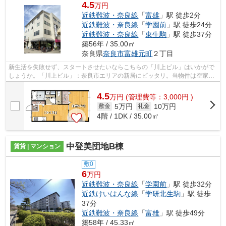
4.5
万円
近鉄難波・奈良線
「
富雄
」駅 徒歩2分
近鉄難波・奈良線
「
学園前
」駅 徒歩24分
近鉄難波・奈良線
「
東生駒
」駅 徒歩37分
築56年 / 35.00㎡
奈良県
奈良市
富雄元町
２丁目
新生活を失敗せず、スタートさせたいならこちらの「川上ビル」はいかがで
しょうか。「川上ビル」：奈良市エリアの新居にピッタリ。当物件は空家で
すので、内覧もスムーズです。近鉄難...
4.5
万
円
(管理費等：3,000円 )
5万円
10万円
敷金
礼金
4階 / 1DK / 35.00㎡
中登美団地B棟
賃貸 | マンション
敷0
6
万円
近鉄難波・奈良線
「
学園前
」駅 徒歩32分
近鉄けいはんな線
「
学研北生駒
」駅 徒歩
37分
近鉄難波・奈良線
「
富雄
」駅 徒歩49分
築58年 / 45.33㎡