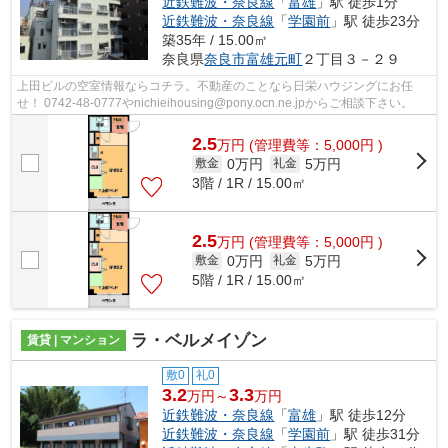
近鉄難波・奈良線
「
富雄
」駅 徒歩1分
近鉄難波・奈良線
「
学園前
」駅 徒歩23分
築35年 / 15.00㎡
奈良県
奈良市
富雄元町
２丁目３－２９
上田ビルの空室情報ならコチラ。不動産のことなら日栄ハウジングにお任
せ！ 0742-48-0777やnichieihousing@pony.ocn.ne.jpからご相談下さい。
2.5
万
円
(管理費等：5,000円 )
0万円
5万円
敷金
礼金
3階 / 1R / 15.00㎡
2.5
万
円
(管理費等：5,000円 )
0万円
5万円
敷金
礼金
5階 / 1R / 15.00㎡
ラ・ベルメイゾン
賃貸 | マンション
敷0
礼0
3.2
3.3
万円～
万円
近鉄難波・奈良線
「
富雄
」駅 徒歩12分
近鉄難波・奈良線
「
学園前
」駅 徒歩31分