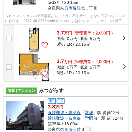
築32年 / 20.15㎡
奈良県
奈良市
富雄北
１丁目
ＳＫＹマンションの空室情報ならコチラ。不動産のことなら日栄ハウジング
にお任せ！ 0742-48-0777やnichieihousing@pony.ocn.ne.jpからご相談下さ
い。
3.7
万
円
(管理費等：2,000円 )
0万円
5万円
敷金
礼金
3階 / 1R / 20.15㎡
3.7
万
円
(管理費等：2,000円 )
0万円
5万円
敷金
礼金
3階 / 1R / 20.15㎡
みつがらす
賃貸 | マンション
敷0
礼0
3.8
万円
近鉄難波・奈良線
「
富雄
」駅 徒歩12分
近鉄難波・奈良線
「
学園前
」駅 徒歩24分
築35年 / 18.00㎡
奈良県
奈良市
三碓
３丁目