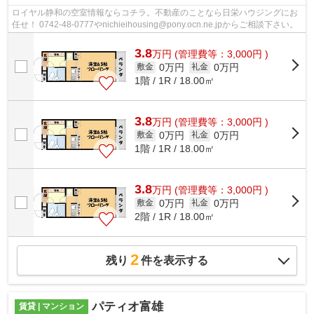
ロイヤル静和の空室情報ならコチラ。不動産のことなら日栄ハウジングにお
任せ！ 0742-48-0777やnichieihousing@pony.ocn.ne.jpからご相談下さい。
3.8
万
円
(管理費等：3,000円 )
0万円
0万円
敷金
礼金
1階 / 1R / 18.00㎡
3.8
万
円
(管理費等：3,000円 )
0万円
0万円
敷金
礼金
1階 / 1R / 18.00㎡
3.8
万
円
(管理費等：3,000円 )
0万円
0万円
敷金
礼金
2階 / 1R / 18.00㎡
2
残り
件を表示する
パティオ富雄
賃貸 | マンション