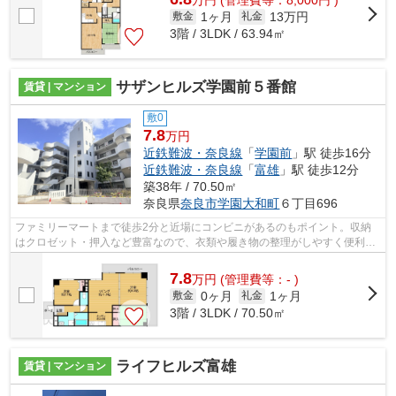
1ヶ月
13万円
敷金
礼金
3階 / 3LDK / 63.94㎡
サザンヒルズ学園前５番館
賃貸 | マンション
敷0
7.8
万円
近鉄難波・奈良線
「
学園前
」駅 徒歩16分
近鉄難波・奈良線
「
富雄
」駅 徒歩12分
築38年 / 70.50㎡
奈良県
奈良市
学園大和町
６丁目696
ファミリーマートまで徒歩2分と近場にコンビニがあるのもポイント。収納
はクロゼット・押入など豊富なので、衣類や履き物の整理がしやすく便利で
す。こちらの物件はマンションです。近...
7.8
万
円
(管理費等：- )
0ヶ月
1ヶ月
敷金
礼金
3階 / 3LDK / 70.50㎡
ライフヒルズ富雄
賃貸 | マンション