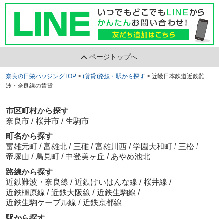
ページトップへ
奈良の日栄ハウジングTOP
>
(賃貸)路線・駅から探す
>
近畿日本鉄道近鉄難
波・奈良線の賃貸
市区町村から探す
奈良市
/
桜井市
/
生駒市
町名から探す
富雄元町
/
富雄北
/
三碓
/
富雄川西
/
学園大和町
/
三松
/
帝塚山
/
鳥見町
/
中登美ヶ丘
/
あやめ池北
路線から探す
近鉄難波・奈良線
/
近鉄けいはんな線
/
桜井線
/
近鉄橿原線
/
近鉄大阪線
/
近鉄生駒線
/
近鉄生駒ケーブル線
/
近鉄京都線
駅から探す