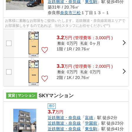
近鉄難波・奈良線
「
東生駒
」駅 徒歩45分
築31年 / 20.76㎡
奈良県
奈良市
三松
１丁目１３－１
お客様に素敵なお部屋をご提供いたします。近鉄難波・奈良線富雄エリアで
お部屋探しをするのであれば、当社スタッフにお任せください(^^)
3.2
万
円
(管理費等：3,000円 )
0万円
0ヶ月
敷金
礼金
1階 / 1R / 20.76㎡
3.3
万
円
(管理費等：2,000円 )
0万円
0万円
敷金
礼金
2階 / 1K / 20.76㎡
SKYマンション
賃貸 | マンション
敷0
3.7
万円
近鉄難波・奈良線
「
富雄
」駅 徒歩2分
近鉄難波・奈良線
「
学園前
」駅 徒歩23分
近鉄難波・奈良線
「
東生駒
」駅 徒歩41分