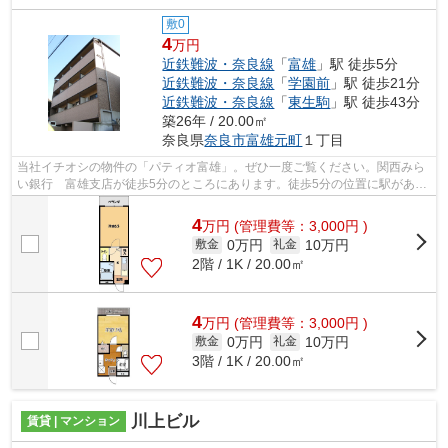
敷0
4
万円
近鉄難波・奈良線
「
富雄
」駅 徒歩5分
近鉄難波・奈良線
「
学園前
」駅 徒歩21分
近鉄難波・奈良線
「
東生駒
」駅 徒歩43分
築26年 / 20.00㎡
奈良県
奈良市
富雄元町
１丁目
当社イチオシの物件の「パティオ富雄」。ぜひ一度ご覧ください。関西みら
い銀行 富雄支店が徒歩5分のところにあります。徒歩5分の位置に駅がある
物件です。防犯対策もバッチリなマン...
4
万
円
(管理費等：3,000円 )
0万円
10万円
敷金
礼金
2階 / 1K / 20.00㎡
4
万
円
(管理費等：3,000円 )
0万円
10万円
敷金
礼金
3階 / 1K / 20.00㎡
川上ビル
賃貸 | マンション