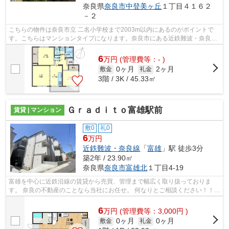
奈良県
奈良市
中登美ヶ丘
１丁目４１６２
－２
こちらの物件は奈良市立 二名小学校まで2003m以内にあるのがポイントで
す。こちらはマンションタイプになります。奈良市にある近鉄難波・奈良線
学園前周辺の物件をお求めの方は当社に...
6
万
円
(管理費等：- )
0ヶ月
2ヶ月
敷金
礼金
3階 / 3K / 45.33㎡
Ｇｒａｄｉｔｏ富雄駅前
賃貸 | マンション
敷0
礼0
6
万円
近鉄難波・奈良線
「
富雄
」駅 徒歩3分
築2年 / 23.90㎡
奈良県
奈良市
富雄北
１丁目4-19
富雄を中心に近鉄沿線の賃貸から売買、管理まで幅広く取り扱っておりま
す。 奈良の不動産のことなら当社にお任せ。 何なりとご相談ください！！
その他沿線の物件も取り扱っております...
6
万
円
(管理費等：3,000円 )
0ヶ月
0ヶ月
敷金
礼金