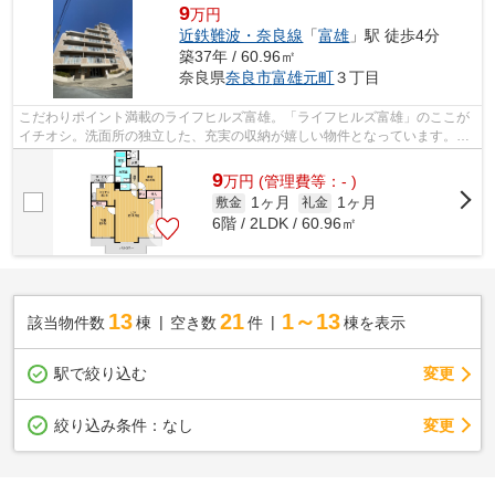
9
万円
近鉄難波・奈良線
「
富雄
」駅 徒歩4分
築37年 / 60.96㎡
奈良県
奈良市
富雄元町
３丁目
こだわりポイント満載のライフヒルズ富雄。「ライフヒルズ富雄」のここが
イチオシ。洗面所の独立した、充実の収納が嬉しい物件となっています。料
理を一気に作れるため毎日忙しい人に...
9
万
円
(管理費等：- )
1ヶ月
1ヶ月
敷金
礼金
6階 / 2LDK / 60.96㎡
13
21
1～13
該当物件数
棟
空き数
件
棟を表示
駅で絞り込む
変更
変更
絞り込み条件：
なし