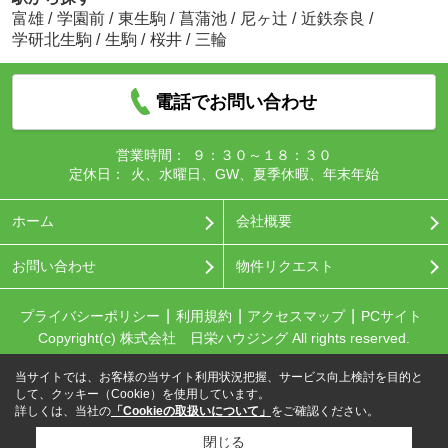
富雄
/
学園前
/
東生駒
/
菖蒲池
/
尼ヶ辻
/
近鉄奈良
/
学研北生駒
/
生駒
/
桜井
/
三輪
電話でお問い合わせ
営業時間：
９：３０～１８：３０
定休日：
火、水曜日、GW、夏季休暇、年末年始
ホーム
会社概要
お問い合わせ
物件リクエスト
プライバシーポリシー
利用規約
アクセスマップ
PCサイト
Copyright(c) 株式会社 日栄ハウジング All rights reserved.
当サイトでは、お客様の当サイト利用状況把握、サービス向上検討を目的と
して、クッキー（Cookie）を使用しています。
詳しくは、当社の
「Cookieの取扱いについて」
をご確認ください。
閉じる