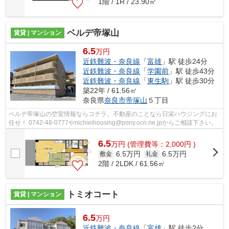
1階 / 1R / 23.90㎡
ベルデ帝塚山
賃貸 | マンション
6.5
万円
近鉄難波・奈良線
「
富雄
」駅 徒歩24分
近鉄難波・奈良線
「
学園前
」駅 徒歩43分
近鉄難波・奈良線
「
東生駒
」駅 徒歩30分
築22年 / 61.56㎡
奈良県
奈良市
帝塚山
５丁目
ベルデ帝塚山の空室情報ならコチラ。不動産のことなら日栄ハウジングにお
任せ！ 0742-48-0777やnichieihousing@pony.ocn.ne.jpからご相談下さい。
6.5
万
円
(管理費等：2,000円 )
6.5万円
6.5万円
敷金
礼金
2階 / 2LDK / 61.56㎡
トミオコート
賃貸 | マンション
6.5
万円
近鉄難波・奈良線
「
富雄
」駅 徒歩2分