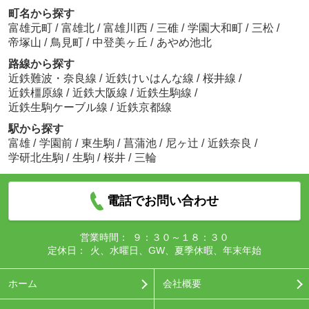
町名から探す
富雄元町
/
富雄北
/
富雄川西
/
三碓
/
学園大和町
/
三松
/
帝塚山
/
鳥見町
/
中登美ヶ丘
/
あやめ池北
路線から探す
近鉄難波・奈良線
/
近鉄けいはんな線
/
桜井線
/
近鉄橿原線
/
近鉄大阪線
/
近鉄生駒線
/
近鉄生駒ケーブル線
/
近鉄京都線
駅から探す
富雄
/
学園前
/
東生駒
/
菖蒲池
/
尼ヶ辻
/
近鉄奈良
/
学研北生駒
/
生駒
/
桜井
/
三輪
電話でお問い合わせ
営業時間：
９：３０～１８：３０
定休日：
火、水曜日、GW、夏季休暇、年末年始
ホーム
会社概要