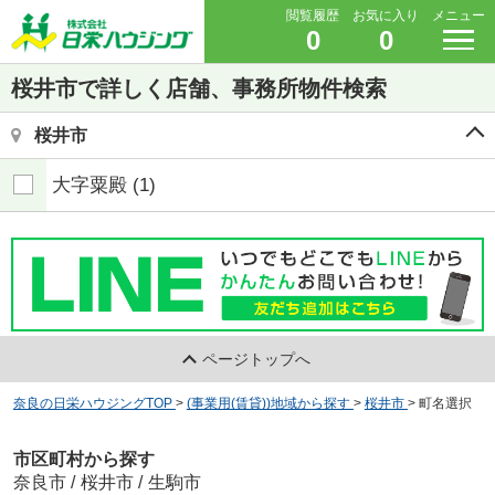
閲覧履歴
お気に入り
メニュー
0
0
桜井市で詳しく店舗、事務所物件検索
桜井市
大字粟殿
(1)
ページトップへ
奈良の日栄ハウジングTOP
>
(事業用(賃貸))地域から探す
>
桜井市
>
町名選択
市区町村から探す
奈良市
/
桜井市
/
生駒市