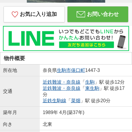
お気に入り追加
お問い合わせ
物件概要
所在地
奈良県
生駒市
俵口町
1447-3
近鉄難波・奈良線
「
生駒
」駅 徒歩12分
近鉄難波・奈良線
「
東生駒
」駅 徒歩17
交通
分
近鉄生駒線
「
菜畑
」駅 徒歩20分
築年月
1989年 4月(築37年)
向き
北東