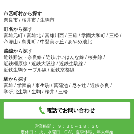
市区町村から探す
奈良市
/
桜井市
/
生駒市
町名から探す
富雄元町
/
富雄北
/
富雄川西
/
三碓
/
学園大和町
/
三松
/
帝塚山
/
鳥見町
/
中登美ヶ丘
/
あやめ池北
路線から探す
近鉄難波・奈良線
/
近鉄けいはんな線
/
桜井線
/
近鉄橿原線
/
近鉄大阪線
/
近鉄生駒線
/
近鉄生駒ケーブル線
/
近鉄京都線
駅から探す
富雄
/
学園前
/
東生駒
/
菖蒲池
/
尼ヶ辻
/
近鉄奈良
/
学研北生駒
/
生駒
/
桜井
/
三輪
電話でお問い合わせ
営業時間：
９：３０～１８：３０
定休日：
火、水曜日、GW、夏季休暇、年末年始