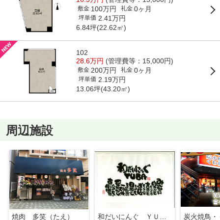
100万円
0ヶ月
敷金
礼金
2.41万円
坪単価
6.84坪(22.62㎡)
102
28.6万円
(管理費等：15,000円)
200万円
0ヶ月
敷金
礼金
2.19万円
坪単価
13.06坪(43.20㎡)
周辺施設
焼肉 多笑（たえ）
和だいにんぐ ＹＵＢＡ（ユバ）