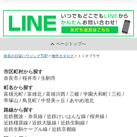
ページトップへ
奈良の日栄ハウジングTOP
>
物件カタログ
>
トミオプラザ
市区町村から探す
奈良市
/
桜井市
/
生駒市
町名から探す
富雄元町
/
富雄北
/
富雄川西
/
三碓
/
学園大和町
/
三松
/
帝塚山
/
鳥見町
/
中登美ヶ丘
/
あやめ池北
路線から探す
近鉄難波・奈良線
/
近鉄けいはんな線
/
桜井線
/
近鉄橿原線
/
近鉄大阪線
/
近鉄生駒線
/
近鉄生駒ケーブル線
/
近鉄京都線