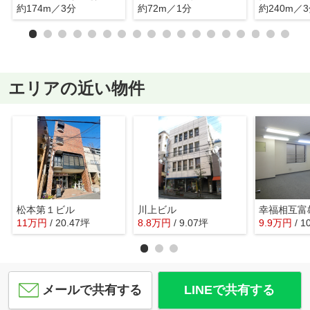
約174m／3分
約72m／1分
約240m／
エリアの近い物件
松本第１ビル
川上ビル
幸福相互富
11
万
円
/ 20.47坪
8.8
万
円
/ 9.07坪
9.9
万
円
/ 1
メールで共有する
LINEで共有する