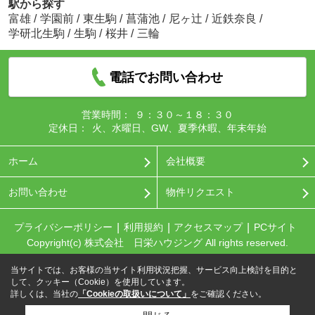
駅から探す
富雄
/
学園前
/
東生駒
/
菖蒲池
/
尼ヶ辻
/
近鉄奈良
/
学研北生駒
/
生駒
/
桜井
/
三輪
電話でお問い合わせ
営業時間：
９：３０～１８：３０
定休日：
火、水曜日、GW、夏季休暇、年末年始
ホーム
会社概要
お問い合わせ
物件リクエスト
プライバシーポリシー
利用規約
アクセスマップ
PCサイト
Copyright(c) 株式会社 日栄ハウジング All rights reserved.
当サイトでは、お客様の当サイト利用状況把握、サービス向上検討を目的と
して、クッキー（Cookie）を使用しています。
詳しくは、当社の
「Cookieの取扱いについて」
をご確認ください。