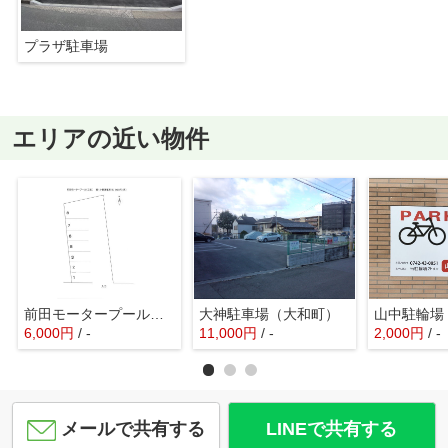
プラザ駐車場
エリアの近い物件
前田モータープール（三松）
大神駐車場（大和町）
山中駐輪場
6,000
円
/ -
11,000
円
/ -
2,000
円
/ -
メールで共有する
LINEで共有する