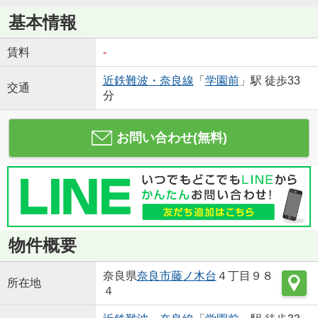
基本情報
賃料
-
近鉄難波・奈良線
「
学園前
」駅 徒歩33
交通
分
お問い合わせ(無料)
物件概要
奈良県
奈良市
藤ノ木台
４丁目９８
所在地
４