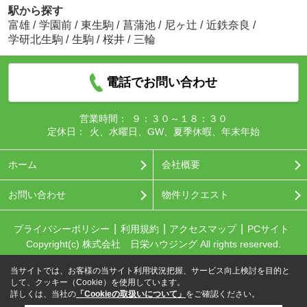
駅から探す
富雄
/
学園前
/
東生駒
/
菖蒲池
/
尼ヶ辻
/
近鉄奈良
/
学研北生駒
/
生駒
/
桜井
/
三輪
電話でお問い合わせ
営業時間：
９：３０～１８：３０
定休日：
火、水曜日、GW、夏季休暇、年末年始
ホーム
会社概要
お問い合わせ
物件リクエスト
プライバシーポリシー
利用規約
アクセスマップ
PCサイト
Copyright(c) 株式会社 日栄ハウジング All rights reserved.
当サイトでは、お客様の当サイト利用状況把握、サービス向上検討を目的と
して、クッキー（Cookie）を使用しています。
詳しくは、当社の
「Cookieの取扱いについて」
をご確認ください。