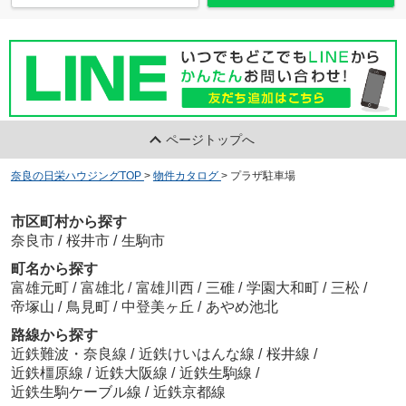
ページトップへ
奈良の日栄ハウジングTOP
>
物件カタログ
>
プラザ駐車場
市区町村から探す
奈良市
/
桜井市
/
生駒市
町名から探す
富雄元町
/
富雄北
/
富雄川西
/
三碓
/
学園大和町
/
三松
/
帝塚山
/
鳥見町
/
中登美ヶ丘
/
あやめ池北
路線から探す
近鉄難波・奈良線
/
近鉄けいはんな線
/
桜井線
/
近鉄橿原線
/
近鉄大阪線
/
近鉄生駒線
/
近鉄生駒ケーブル線
/
近鉄京都線