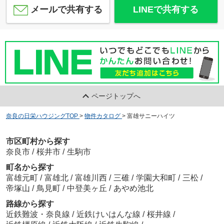
メールで共有する
LINEで共有する
ページトップへ
奈良の日栄ハウジングTOP
>
物件カタログ
>
富雄サニーハイツ
市区町村から探す
奈良市
/
桜井市
/
生駒市
町名から探す
富雄元町
/
富雄北
/
富雄川西
/
三碓
/
学園大和町
/
三松
/
帝塚山
/
鳥見町
/
中登美ヶ丘
/
あやめ池北
路線から探す
近鉄難波・奈良線
/
近鉄けいはんな線
/
桜井線
/