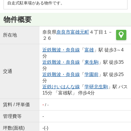
自走式駐車場がある物件です。
物件概要
奈良県
奈良市
富雄元町
４丁目１－
所在地
２６
近鉄難波・奈良線
「
富雄
」駅 徒歩3～4
分
近鉄難波・奈良線
「
東生駒
」駅 徒歩35
分
交通
近鉄難波・奈良線
「
学園前
」駅 徒歩25
分
近鉄けいはんな線
「
学研北生駒
」駅 バス
15分 「富雄駅」 停歩4分
賃料 / 坪単価
-
/ -
管理費等
-
坪数(面積)
-(-)