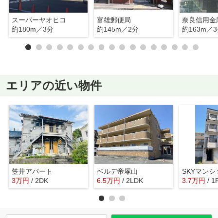
スーパーヤオヒコ
富雄郵便局
奈良信用金
約180m／3分
約145m／2分
約163m／
エリアの近い物件
笠井アパート
ベルデ帝塚山
SKYマンシ
3
万
円
/ 2DK
6.5
万
円
/ 2LDK
3.7
万
円
/ 1