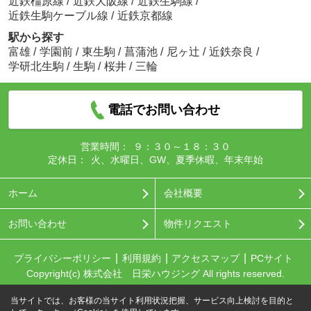
近鉄橿原線
/
近鉄大阪線
/
近鉄生駒線
/
近鉄生駒ケーブル線
/
近鉄京都線
駅から探す
富雄
/
学園前
/
東生駒
/
菖蒲池
/
尼ヶ辻
/
近鉄奈良
/
学研北生駒
/
生駒
/
桜井
/
三輪
電話でお問い合わせ
営業時間：
９：３０～１８：３０
定休日：
火、水曜日、GW、夏季休暇、年末年始
ホーム
会社概要
お問い合わせ
物件リクエスト
プライバシーポリシー
利用規約
アクセスマップ
PCサイト
Copyright(c) 株式会社 日栄ハウジング All rights reserved.
当サイトでは、お客様の当サイト利用状況把握、サービス向上検討を目的と