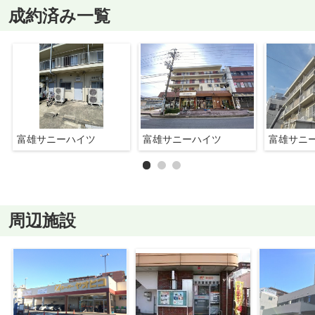
成約済み一覧
富雄サニーハイツ
富雄サニーハイツ
富雄サニ
周辺施設