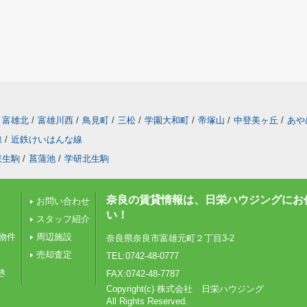
富雄北
/
富雄川西
/
鳥見町
/
三松
/
学園大和町
/
帝塚山
/
中登美ヶ丘
/
あや
線
/
近鉄けいはんな線
東生駒
/
菖蒲池
/
学研北生駒
奈良の賃貸情報は、日栄ハウジングにお
お問い合わせ
い！
スタッフ紹介
物件
周辺施設
奈良県奈良市富雄元町２丁目3-2
売却査定
TEL:0742-48-0777
き
FAX:0742-48-7787
Copyright(c) 株式会社 日栄ハウジング
All Rights Reserved.