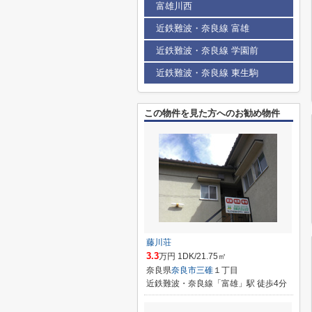
富雄川西
近鉄難波・奈良線 富雄
近鉄難波・奈良線 学園前
近鉄難波・奈良線 東生駒
この物件を見た方へのお勧め物件
藤川荘
3.3
万円 1DK/21.75㎡
奈良県
奈良市
三碓
１丁目
近鉄難波・奈良線「富雄」駅 徒歩4分