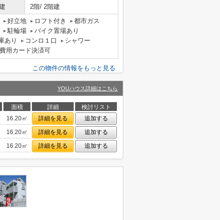
建
2階/ 2階建
好立地
ロフト付き
都市ガス
駐輪場
バイク置場あり
庫あり
コンロ１口
シャワー
費用カード決済可
この物件の情報をもっと見る
YOUハウス詳細はこちら
面積
詳細
検討リスト
16.20㎡
詳細を見る
追加する
16.20㎡
詳細を見る
追加する
16.20㎡
詳細を見る
追加する