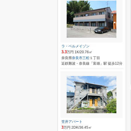
ラ・ベルメイゾン
3.3
万円 1K/20.76㎡
奈良県
奈良市
三松
１丁目
近鉄難波・奈良線「富雄」駅 徒歩12分
笠井アパート
3
万円 2DK/36.45㎡