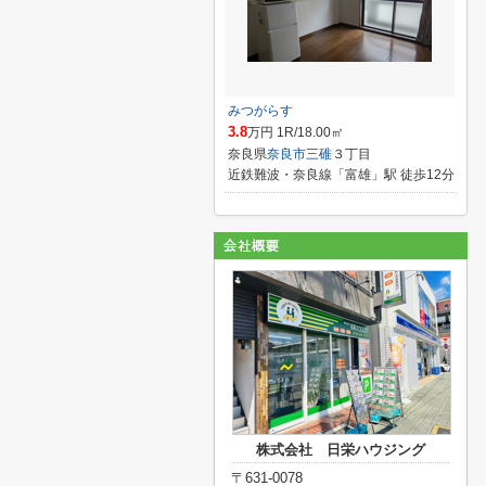
みつがらす
3.8
万円 1R/18.00㎡
奈良県
奈良市
三碓
３丁目
近鉄難波・奈良線「富雄」駅 徒歩12分
株式会社 日栄ハウジング
〒631-0078