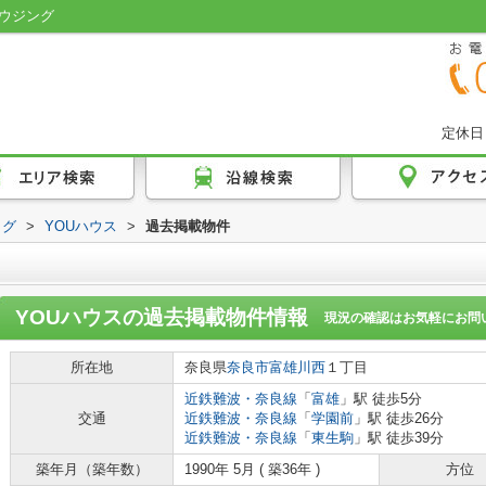
ウジング
定休日
ログ
>
YOUハウス
>
過去掲載物件
YOUハウス
の過去掲載物件情報
現況の確認はお気軽にお問
所在地
奈良県
奈良市
富雄川西
１丁目
近鉄難波・奈良線
「
富雄
」駅 徒歩5分
交通
近鉄難波・奈良線
「
学園前
」駅 徒歩26分
近鉄難波・奈良線
「
東生駒
」駅 徒歩39分
築年月（築年数）
1990年 5月 ( 築36年 )
方位