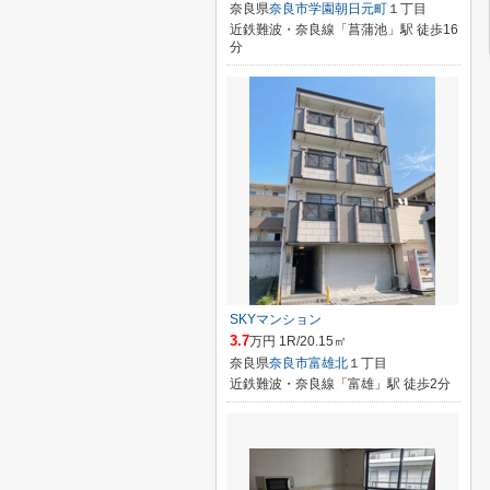
奈良県
奈良市
学園朝日元町
１丁目
近鉄難波・奈良線「菖蒲池」駅 徒歩16
分
SKYマンション
3.7
万円 1R/20.15㎡
奈良県
奈良市
富雄北
１丁目
近鉄難波・奈良線「富雄」駅 徒歩2分