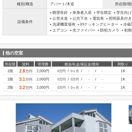
種別/構造
アパート/木造
所在階/階
眺望良好
単身者入居
学生限定
学生向け
公営水道
公共下水
電気有
照明器具付き
設備条件
洗濯機置場有
IHクッキングヒーター
冷蔵
エアコン
光ファイバー
防犯カメラ
初期
他の空室
所在階
賃料
管理費
敷金/礼金/保証金/償却
間取り
2.8
1階
2,000円
/
/
/
1K
万円
0万円
0ヶ月
-
-
3.1
1階
2,000円
/
/
/
1K
万円
0万円
0万円
-
-
3.2
2階
2,000円
/
/
/
1K
万円
0万円
0ヶ月
-
-