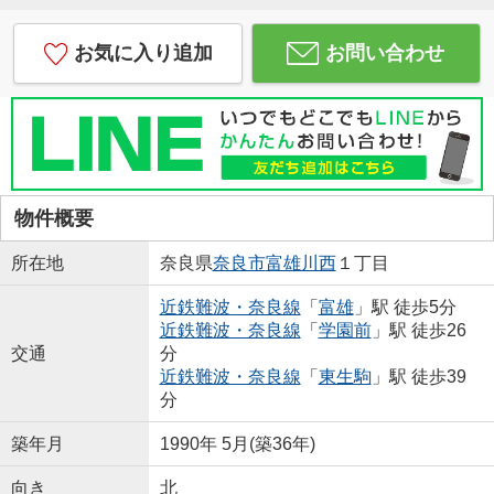
お気に入り追加
お問い合わせ
物件概要
所在地
奈良県
奈良市
富雄川西
１丁目
近鉄難波・奈良線
「
富雄
」駅 徒歩5分
近鉄難波・奈良線
「
学園前
」駅 徒歩26
交通
分
近鉄難波・奈良線
「
東生駒
」駅 徒歩39
分
築年月
1990年 5月(築36年)
向き
北