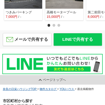
つきみパーキング
高橋モータープール
7,000
円
/ -
15,000
円
/ -
8,000
円
/ -
メールで共有する
LINEで共有する
ページトップへ
奈良の日栄ハウジングTOP
>
物件カタログ
>
YOUハウス
>
過去掲載物件
市区町村から探す