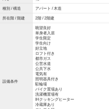
種別 / 構造
アパート / 木造
所在階 / 階建
2階 / 2階建
眺望良好
単身者入居
学生限定
学生向け
好立地
ロフト付き
都市ガス
公営水道
公共下水
電気有
照明器具付き
設備条件
駐輪場
バイク置場あり
洗濯機置場有
IHクッキングヒーター
冷蔵庫あり