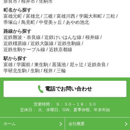
奈良市
/
桜井市
/
生駒市
町名から探す
富雄元町
/
富雄北
/
三碓
/
富雄川西
/
学園大和町
/
三松
/
帝塚山
/
鳥見町
/
中登美ヶ丘
/
あやめ池北
路線から探す
近鉄難波・奈良線
/
近鉄けいはんな線
/
桜井線
/
近鉄橿原線
/
近鉄大阪線
/
近鉄生駒線
/
近鉄生駒ケーブル線
/
近鉄京都線
駅から探す
富雄
/
学園前
/
東生駒
/
菖蒲池
/
尼ヶ辻
/
近鉄奈良
/
学研北生駒
/
生駒
/
桜井
/
三輪
電話でお問い合わせ
営業時間：
９：３０～１８：３０
定休日：
火、水曜日、GW、夏季休暇、年末年始
ホーム
会社概要