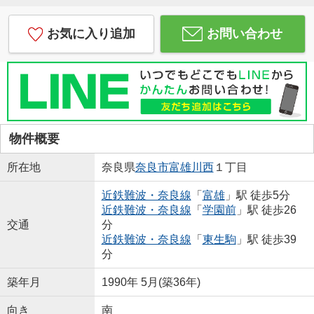
お気に入り追加
お問い合わせ
物件概要
所在地
奈良県
奈良市
富雄川西
１丁目
近鉄難波・奈良線
「
富雄
」駅 徒歩5分
近鉄難波・奈良線
「
学園前
」駅 徒歩26
交通
分
近鉄難波・奈良線
「
東生駒
」駅 徒歩39
分
築年月
1990年 5月(築36年)
向き
南