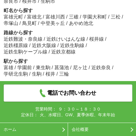
奈良市
/
桜井市
/
生駒市
町名から探す
富雄元町
/
富雄北
/
富雄川西
/
三碓
/
学園大和町
/
三松
/
帝塚山
/
鳥見町
/
中登美ヶ丘
/
あやめ池北
路線から探す
近鉄難波・奈良線
/
近鉄けいはんな線
/
桜井線
/
近鉄橿原線
/
近鉄大阪線
/
近鉄生駒線
/
近鉄生駒ケーブル線
/
近鉄京都線
駅から探す
富雄
/
学園前
/
東生駒
/
菖蒲池
/
尼ヶ辻
/
近鉄奈良
/
学研北生駒
/
生駒
/
桜井
/
三輪
電話でお問い合わせ
営業時間：
９：３０～１８：３０
定休日：
火、水曜日、GW、夏季休暇、年末年始
ホーム
会社概要