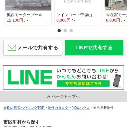
奥西モータープール
ツインコート帝塚山 駐車場
今在家モー
12,100
円
/ -
8,800
円
/ -
6,000
円
/ -
メールで共有する
LINEで共有する
ページトップへ
奈良の日栄ハウジングTOP
>
物件カタログ
>
YOUハウス
>
過去掲載物件
市区町村から探す