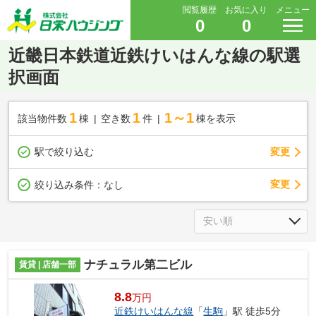
閲覧履歴
お気に入り
メニュー
0
0
近畿日本鉄道近鉄けいはんな線の駅選
択画面
1
1
1～1
該当物件数
棟
空き数
件
棟を表示
駅で絞り込む
変更
変更
絞り込み条件：
なし
ナチュラル第二ビル
賃貸 | 店舗一部
8.8
万円
近鉄けいはんな線
「
生駒
」駅 徒歩5分