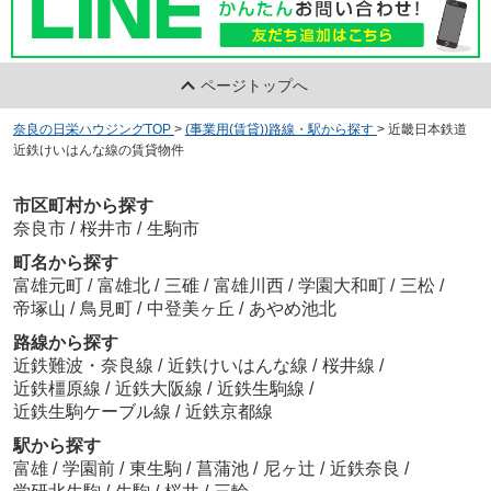
ページトップへ
奈良の日栄ハウジングTOP
>
(事業用(賃貸))路線・駅から探す
>
近畿日本鉄道
近鉄けいはんな線の賃貸物件
市区町村から探す
奈良市
/
桜井市
/
生駒市
町名から探す
富雄元町
/
富雄北
/
三碓
/
富雄川西
/
学園大和町
/
三松
/
帝塚山
/
鳥見町
/
中登美ヶ丘
/
あやめ池北
路線から探す
近鉄難波・奈良線
/
近鉄けいはんな線
/
桜井線
/
近鉄橿原線
/
近鉄大阪線
/
近鉄生駒線
/
近鉄生駒ケーブル線
/
近鉄京都線
駅から探す
富雄
/
学園前
/
東生駒
/
菖蒲池
/
尼ヶ辻
/
近鉄奈良
/