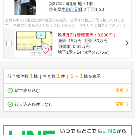
築37年 / 4階建 地下1階
奈良県
生駒市
元町
２丁目1-23
富雄を中心に近鉄沿線の賃貸から売買、管理まで幅広く取り扱っておりま
す。 奈良の不動産のことなら当社にお任せ。 何なりとご相談ください！！
その他沿線の物件も取り扱っております...
8.8
万
円
(管理費等：8,000円 )
15万円
30万円
敷金
礼金
0.61
万円
坪単価
地下1階 / 14.44坪(47.75㎡)
1
1
1～1
該当物件数
棟
空き数
件
棟を表示
駅で絞り込む
変更
変更
絞り込み条件：
なし