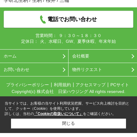
学研北生駒
/
生駒
/
桜井
/
三輪
電話でお問い合わせ
営業時間：
９：３０～１８：３０
定休日：
火、水曜日、GW、夏季休暇、年末年始
ホーム
会社概要
お問い合わせ
物件リクエスト
プライバシーポリシー
利用規約
アクセスマップ
PCサイト
Copyright(c) 株式会社 日栄ハウジング All rights reserved.
当サイトでは、お客様の当サイト利用状況把握、サービス向上検討を目的と
して、クッキー（Cookie）を使用しています。
詳しくは、当社の
「Cookieの取扱いについて」
をご確認ください。
閉じる