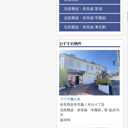
近鉄難波・奈良線 富雄
近鉄難波・奈良線 学園前
近鉄難波・奈良線 東生駒
おすすめ物件
プラザ藤の木
奈良県奈良市藤ノ木台４丁目
近鉄難波・奈良線「学園前」駅 徒歩31
分
築38年