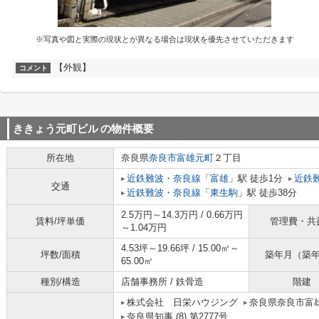
※写真や図と実際の現状とが異なる場合は現状を優先させていただきます
【外観】
コメント
ききょう元町ビル
の物件概要
所在地
奈良県
奈良市
富雄元町
２丁目
近鉄難波・奈良線
「
富雄
」駅 徒歩1分
近鉄
交通
近鉄難波・奈良線
「
東生駒
」駅 徒歩38分
2.5万円～14.3万円 / 0.66万円
賃料/坪単価
管理費・共
～1.04万円
4.53坪～19.66坪 / 15.00㎡～
坪数/面積
築年月（築
65.00㎡
種別/構造
店舗事務所 / 鉄骨造
階建
株式会社 日栄ハウジング
奈良県奈良市富雄
奈良県知事 (8) 第2777号