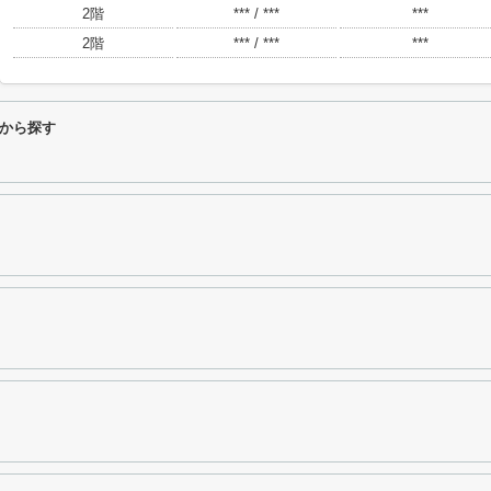
2階
*** / ***
***
2階
*** / ***
***
から探す