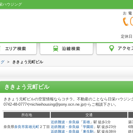
栄ハウジング
定休日
ログ
>
ききょう元町ビル
ききょう元町ビル
ききょう元町ビルの空室情報ならコチラ。不動産のことなら日栄ハウジン
0742-48-0777やnichieihousing@pony.ocn.ne.jpからご相談下さい。
所在地
交通
近鉄難波・奈良線
「
富雄
」駅 徒歩1分
築
奈良県
奈良市
富雄元町
２丁目
近鉄難波・奈良線
「
学園前
」駅 徒歩23分
6
近鉄難波・奈良線
「
東生駒
」駅 徒歩38分
鉄