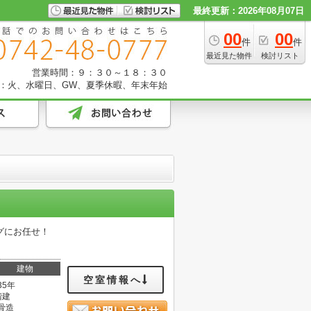
最終更新：2026年08月07日
00
00
件
件
最近見た物件
検討リスト
営業時間：９：３０～１８：３０
：火、水曜日、GW、夏季休暇、年末年始
グにお任せ！
建物
空室情報へ
35年
階建
骨造