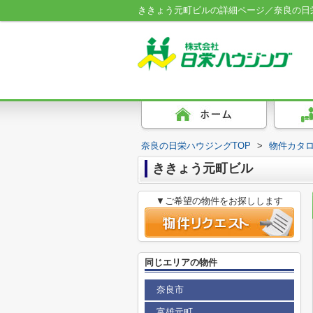
ききょう元町ビルの詳細ページ／奈良の日
奈良の日栄ハウジングTOP
>
物件カタ
ききょう元町ビル
▼ご希望の物件をお探しします
同じエリアの物件
奈良市
富雄元町