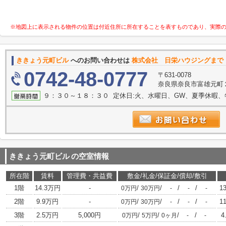
※地図上に表示される物件の位置は付近住所に所在することを表すものであり、実際
ききょう元町ビル
へのお問い合わせは
株式会社 日栄ハウジングまで
0742-48-0777
〒631-0078
奈良県奈良市富雄元町２
９：３０～１８：３０ 定休日:火、水曜日、GW、夏季休暇、
ききょう元町ビル
の空室情報
所在階
賃料
管理費・共益費
敷金/礼金/保証金/償却/敷引
1階
14.3万円
-
/
/
/
/
1
0万円
30万円
-
-
-
2階
9.9万円
-
/
/
/
/
1
0万円
30万円
-
-
-
3階
2.5万円
5,000円
/
/
/
/
4
0万円
5万円
0ヶ月
-
-