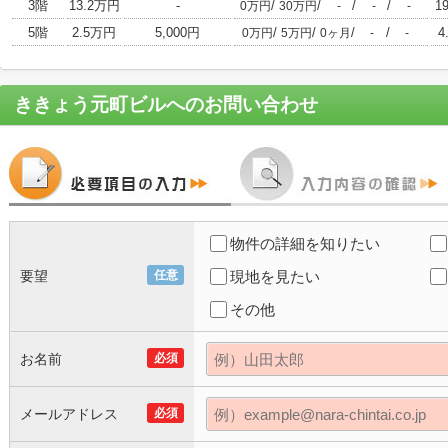
3階
13.2万円
-
/
/
/
/
1
0万円
30万円
-
-
-
5階
2.5万円
5,000円
/
/
/
/
4
0万円
5万円
0ヶ月
-
-
ききょう元町ビル
へのお問い合わせ
物件の詳細を知りたい
要望
任意
現地を見たい
その他
お名前
必須
メールアドレス
必須