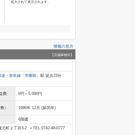
拡大されて表示されます。
情報の見方
【店舗事務所】
難波・奈良線
「
学園前
」駅 徒歩23分
益費
0円～5,000円
年数）
1990年 12月 (築35年)
6階建
元町２丁目3-2
TEL:0742-48-0777