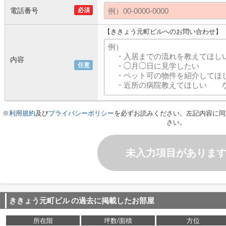
電話番号
必須
【ききょう元町ビルへのお問い合わせ】
内容
任意
※
利用規約
及び
プライバシーポリシー
を必ずお読みください。左記内容に同
さい。
未入力項目がありま
ききょう元町ビル
の過去に掲載したお部屋
所在階
坪数/面積
方位