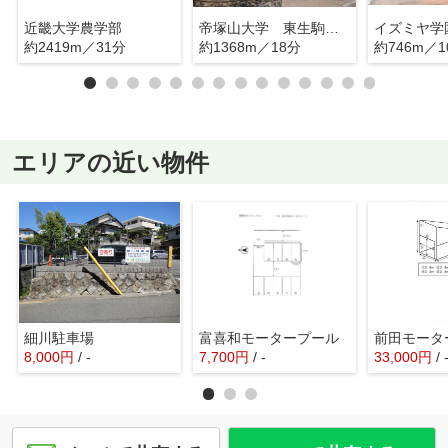
近畿大学農学部
帝塚山大学 東生駒キャンパス
イズミヤ学
約2419m／31分
約1368m／18分
約746m／1
エリアの近い物件
細川駐車場
富喜和モータープール
前田モータ
8,000
円
/ -
7,700
円
/ -
33,000
円
/ 