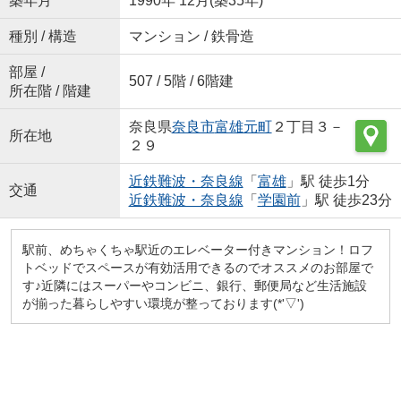
築年月
1990年 12月(築35年)
種別 / 構造
マンション / 鉄骨造
部屋 /
507 / 5階 / 6階建
所在階 / 階建
奈良県
奈良市
富雄元町
２丁目３－
所在地
２９
近鉄難波・奈良線
「
富雄
」駅 徒歩1分
交通
近鉄難波・奈良線
「
学園前
」駅 徒歩23分
駅前、めちゃくちゃ駅近のエレベーター付きマンション！ロフ
トベッドでスペースが有効活用できるのでオススメのお部屋で
す♪近隣にはスーパーやコンビニ、銀行、郵便局など生活施設
が揃った暮らしやすい環境が整っております(*'▽')