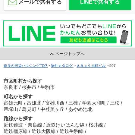
メールで共有する
LINEで共有する
ページトップへ
奈良の日栄ハウジングTOP
>
物件カタログ
>
ききょう元町ビル
>
507
市区町村から探す
奈良市
/
桜井市
/
生駒市
町名から探す
富雄元町
/
富雄北
/
富雄川西
/
三碓
/
学園大和町
/
三松
/
帝塚山
/
鳥見町
/
中登美ヶ丘
/
あやめ池北
路線から探す
近鉄難波・奈良線
/
近鉄けいはんな線
/
桜井線
/
近鉄橿原線
/
近鉄大阪線
/
近鉄生駒線
/