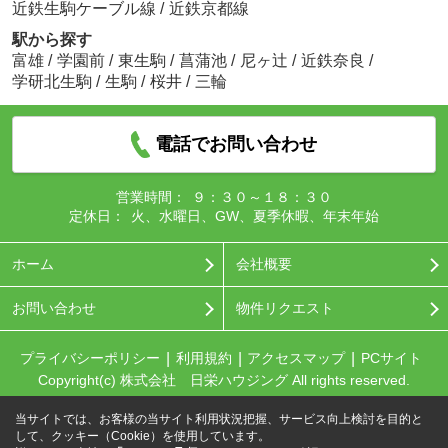
近鉄生駒ケーブル線
/
近鉄京都線
駅から探す
富雄
/
学園前
/
東生駒
/
菖蒲池
/
尼ヶ辻
/
近鉄奈良
/
学研北生駒
/
生駒
/
桜井
/
三輪
電話でお問い合わせ
営業時間：
９：３０～１８：３０
定休日：
火、水曜日、GW、夏季休暇、年末年始
ホーム
会社概要
お問い合わせ
物件リクエスト
プライバシーポリシー
利用規約
アクセスマップ
PCサイト
Copyright(c) 株式会社 日栄ハウジング All rights reserved.
当サイトでは、お客様の当サイト利用状況把握、サービス向上検討を目的と
して、クッキー（Cookie）を使用しています。