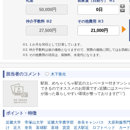
礼金
前家賃（日割り） ※1
仲介手数料 ※2
その他費用 ※3
※1. １か月を30日として計算しています。
※2. 仲介手数料は仮の価格となりますので、実際の価格に関してはお気軽
※3. その他費用の項目は、保険料、水道代になります。
担当者のコメント
木下善光
駅前、めちゃくちゃ駅近のエレベーター付きマンシ
できるのでオススメのお部屋です♪近隣にはスーパ
が揃った暮らしやすい環境が整っております(*'▽')
ポイント・特徴
近畿大学
帝塚山大学
近畿大学農学部
奈良キャンパス
大原和服専
け
近大
奈良
富雄駅
富雄
賃貸
近大駅近
ロフトベッド
カー