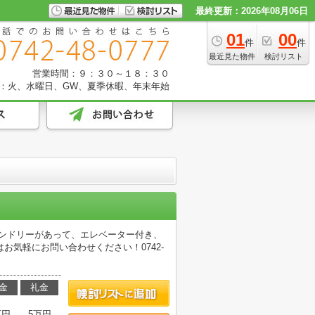
最終更新：2026年08月06日
01
00
件
件
最近見た物件
検討リスト
営業時間：９：３０～１８：３０
：火、水曜日、GW、夏季休暇、年末年始
ンランドリーがあって、エレベーター付き、
気軽にお問い合わせください！0742-
金
礼金
万円
5万円