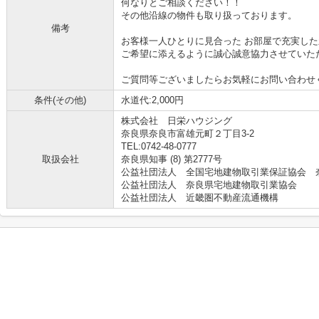
何なりとご相談ください！！
その他沿線の物件も取り扱っております。
備考
お客様一人ひとりに見合った お部屋で充実した
ご希望に添えるように誠心誠意協力させていた
ご質問等ございましたらお気軽にお問い合わせ
条件(その他)
水道代:2,000円
株式会社 日栄ハウジング
奈良県奈良市富雄元町２丁目3-2
TEL:0742-48-0777
取扱会社
奈良県知事 (8) 第2777号
公益社団法人 全国宅地建物取引業保証協会 
公益社団法人 奈良県宅地建物取引業協会
公益社団法人 近畿圏不動産流通機構