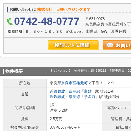
お問い合わせは
株式会社 日栄ハウジングまで
0742-48-0777
〒631-0078
奈良県奈良市富雄元町２丁目
９：３０～１８：３０ 定休日:火、水曜日、GW、夏季休暇、
【マンション】
物件番号：104539292
情報更新日：20
物件概要
所在地
奈良県
奈良市
富雄元町
２丁目３－２９
近鉄難波・奈良線
「
富雄
」駅 徒歩1分
交通
近鉄難波・奈良線
「
学園前
」駅 徒歩23分
1R
間取り/詳細
面積/バルコ
洋室 5.2帖
賃料
2.5万円
管理費・共
敷金/礼金/保証金
0万円/5万円/0ヶ月
償却/敷