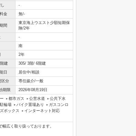
増し
-
料金
無/-
東京海上ウエスト少額短期保
期間
険/2年
社
-
南
間
2年
/階建
305/ 3階/ 6階建
能日
居住中/相談
貸区分
専任媒介/一般
効期限
2026年08月19日
ー
都市ガス
公営水道
公共下水
駐輪場
バイク置場あり
ガスコンロ
ズボックス
インターネット対応
で幅広く取り扱っております。