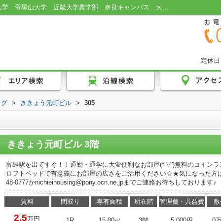
ききょう元町ビルの305詳細ページ｜近畿大学 帝塚山大学 近畿大学農学部 奈良キャンパス 大原和服専門学園 大学生協 ユニライフ 学生向け 近大 奈良 富雄駅 富雄 賃貸 近大駅近 ロフトベッド カードキー コインランドリー エレベーター｜奈良の日栄ハウジング
定休日
ログ
>
ききょう元町ビル
>
305
ききょう元町ビル 3階
富雄駅を出てすぐ！！通勤・通学に大変便利なお部屋(*'▽')無料のコイ
ロフトベッドで有意義にお部屋の広さをご活用ください☆★気になった方はお
48-0777かnichieihousing@pony.ocn.ne.jpまでご連絡お待ちしております♪
賃料
間取り
専有面積
所在階
管理費・共益費
敷
2.5
万円
1R
15.00㎡
3階
5,000円
0