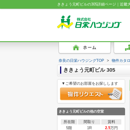
奈良の日栄ハウジングTOP
>
物件カタ
ききょう元町ビル 305
▼ご希望のお部屋をお探しします
ききょう元町ビル
の他の空室
所在階
間取り
賃料
5階
1R
2.5
万円