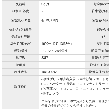
更新料
0ヶ月
敷金積み
権利金/雑費
-/-
駐車場/月額
保険加入/料金
有/19,000円
保険名/保険
保証人代行義務
-
保証会
保証会社詳細
-
向き
築年月(築年数)
1990年 12月 (築35年)
契約期
種別/構造
マンション/鉄骨造
部屋/所在階
総戸数
33戸
現況/入居可
特優賃
-
取引態様/賃
物件番号
104539292
取引条件の有
事務所可
単身者入居
学生歓迎
カードキ
エレベーター
電気有
コインランドリー
設備条件
冷蔵庫あり
コンロ１口
エアコン
シュー
防犯カメラ
富雄を中心に近鉄沿線の賃貸から売買、管理ま
奈良の不動産のことなら当社にお任せ。