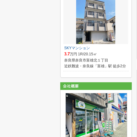
SKYマンション
3.7
万円 1R/20.15㎡
奈良県奈良市富雄北１丁目
近鉄難波・奈良線「富雄」駅 徒歩2分