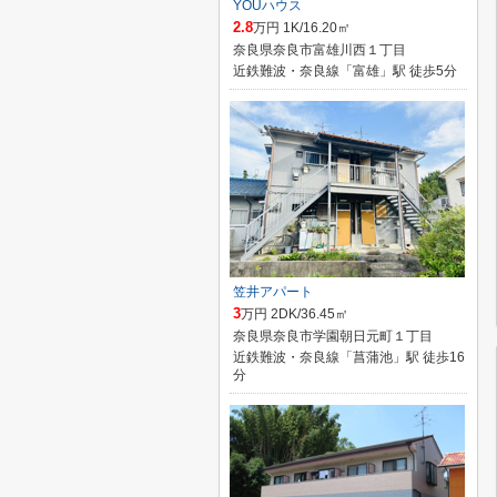
YOUハウス
2.8
万円 1K/16.20㎡
奈良県奈良市富雄川西１丁目
近鉄難波・奈良線「富雄」駅 徒歩5分
笠井アパート
3
万円 2DK/36.45㎡
奈良県奈良市学園朝日元町１丁目
近鉄難波・奈良線「菖蒲池」駅 徒歩16
分