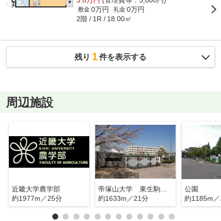
0万円
0万円
敷金
礼金
2階
18.00㎡
1R
1
残り
件を表示する
周辺施設
近畿大学農学部
帝塚山大学 東生駒キャンパス
公園
約1977m／25分
約1633m／21分
約1185m／