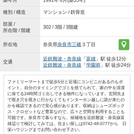
築年月
1991年 6月(築35年)
種別 / 構造
マンション / 鉄骨造
部屋 /
302 / 3階 / 3階建
所在階 / 階建
所在地
奈良県
奈良市
三碓
３丁目
近鉄難波・奈良線
「
富雄
」駅 徒歩12分
交通
近鉄難波・奈良線
「
学園前
」駅 徒歩24分
ファミリーマートまで徒歩5分と近場にコンビニがあるのもポ
イント。自分のタイミングでゴミを捨てられて、家の中を清潔
に保てる24時間ゴミ出しできる物件になっています。玄関先ま
で覗き穴を覗きに行かなくてもインターホン越しに誰が来たの
かを確認できるので安心感があります。収納はシューズボック
ス・クロゼットなど豊富なので、広々と空間を利用することも
可能です。奈良市で暮らすなら、候補地を近鉄難波・奈良線富
雄辺りで検討してみては。住まい探しは0742-48-0777から 日
栄ハウジングまでお問い合わせ下さい。