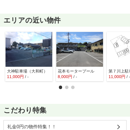
エリアの近い物件
大神駐車場（大和町）
花本モータープール
第７川上駐
11,000
円
/ -
8,000
円
/ -
11,000
円
/ 
こだわり特集
礼金0円の物件特集！！