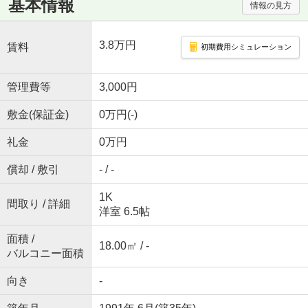
基本情報
情報の見方
3.8万円
賃料
初期費用シミュレーション
管理費等
3,000円
敷金(保証金)
0万円(-)
礼金
0万円
償却 / 敷引
- / -
1K
間取り / 詳細
洋室 6.5帖
面積 /
18.00㎡ / -
バルコニー面積
向き
-