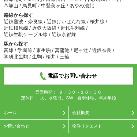
帝塚山
/
鳥見町
/
中登美ヶ丘
/
あやめ池北
路線から探す
近鉄難波・奈良線
/
近鉄けいはんな線
/
桜井線
/
近鉄橿原線
/
近鉄大阪線
/
近鉄生駒線
/
近鉄生駒ケーブル線
/
近鉄京都線
駅から探す
富雄
/
学園前
/
東生駒
/
菖蒲池
/
尼ヶ辻
/
近鉄奈良
/
学研北生駒
/
生駒
/
桜井
/
三輪
電話でお問い合わせ
営業時間：
９：３０～１８：３０
定休日：
火、水曜日、GW、夏季休暇、年末年始
ホーム
会社概要
お問い合わせ
物件リクエスト