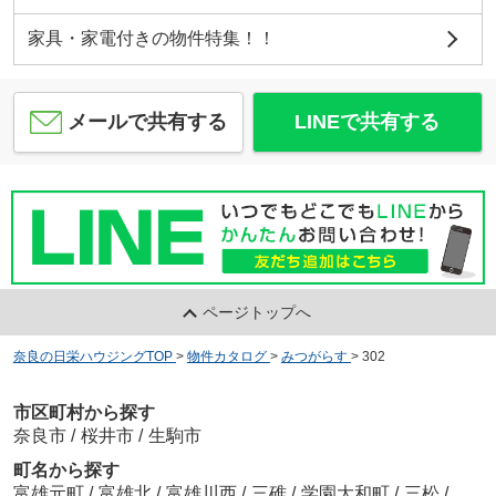
家具・家電付きの物件特集！！
メールで共有する
LINEで共有する
ページトップへ
奈良の日栄ハウジングTOP
>
物件カタログ
>
みつがらす
>
302
市区町村から探す
奈良市
/
桜井市
/
生駒市
町名から探す
富雄元町
/
富雄北
/
富雄川西
/
三碓
/
学園大和町
/
三松
/